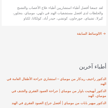
لقد جمعنا أفضل أطباء استشاريين أطباء علاج الأعصاب والتشنج
والجلطات لدى افضل مستشفيات الهند في دلهي، مومباي، بنجلور،
كيرلا، تشيناي، جورجاون، كوتشي، حيدر أباد، كولكاتا، لكناو
→
الالوسائط السابقة
أطباء آخرين
الدكتور راجيف ريدكار من مومباي – استشاري جراحة الأطفال العامة في
الهند
الدكتور أبهيجيت باوار من مومباي | جراحة العمود الفقري والجنف في
مومباي، الهند
الدكتور ميهير بابات من مومباي | أفضل جراح العمود الفقري في الهند