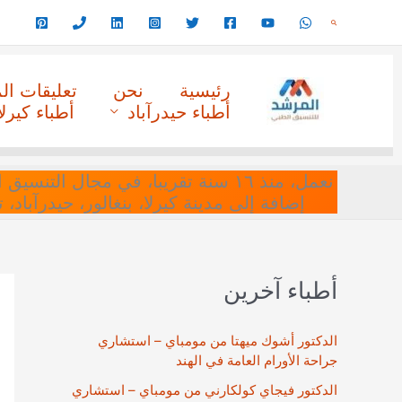
خطي
البحث
لى
لمحتوى
رئيسية
نحن
تعليقات ا
أطباء حيدرآباد
أطباء كيرلا
نعمل، منذ ١٦ سنة تقريبا، في مجا
إضافة إلى مدينة كيرلا، بنغالور، حيدرآباد،
أطباء آخرين
الدكتور أشوك ميهتا من مومباي – استشاري
جراحة الأورام العامة في الهند
الدكتور فيجاي كولكارني من مومباي – استشاري