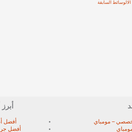
الالوسائط السابقة
د
أبرز 
خصصي – مومباي
أفضل أط
ومباي
أفضل جرا