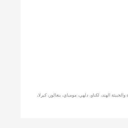
خبيثة الهند، لكناو، دلهي، مومباي، بنغالور، كيرلا،