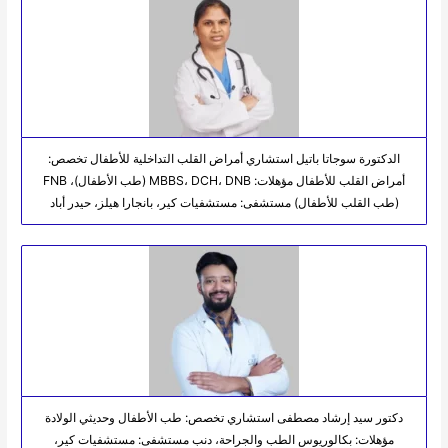
الدكتورة سوجاتا باتيل استشاري أمراض القلب التداخلية للأطفال تخصص:
أمراض القلب للأطفال مؤهلات: MBBS، DCH، DNB (طب الأطفال)، FNB
(طب القلب للأطفال) مستشفى: مستشفيات كير، بانجارا هيلز، حيدر أباد
دكتور سيد إرشاد مصطفى استشاري تخصص: طب الأطفال وحديثي الولادة
مؤهلات: بكالوريوس الطب والجراحة، دنب مستشفى: مستشفيات كير،