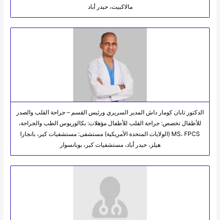
مالاكبيت، حيدر أباد
الدكتور تابان كومار داش المدير السريري ورئيس القسم – جراحة القلب والصدر
للأطفال تخصص: جراحة القلب للأطفال مؤهلات: بكالوريوس الطب والجراحة،
MS، FPCS (الولايات المتحدة الأمريكية) مستشفى: مستشفيات كير، بانجارا
هيلز، حيدر أباد، مستشفيات كير، بوبانسوار