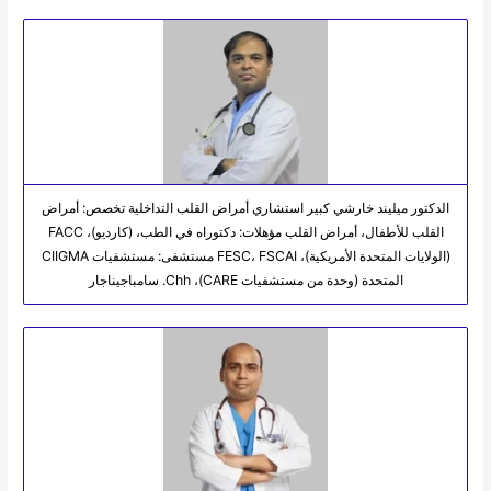
الدكتور ميليند خارشي كبير استشاري أمراض القلب التداخلية تخصص: أمراض
القلب للأطفال، أمراض القلب مؤهلات: دكتوراه في الطب، (كارديو)، FACC
(الولايات المتحدة الأمريكية)، FESC، FSCAI مستشفى: مستشفيات CIIGMA
المتحدة (وحدة من مستشفيات CARE)، Chh. سامباجيناجار