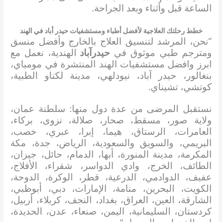
الساعة قبل وأثناء وبعد الجراحة.
خطط رحلتك العلاجية لأفضل أطباء ومستشفيات حيدر أباد في الهند
“نحن، المرشد لتنسيق العلاج بالخارج وأفضل منسق
ومترجم طبي موثوق في
حيدرآباد
الهندية، نعمل مع
ابرز وافضل مستشفيات الهند المنتشرة في مومباي،
بنغالور، حيدر آباد، نيودلهي، مدينة لكناو الطبية،
كوتشي، تشيناي.
نستقبل المرضى من عدة دول منها: سلطنة عمان،
ولاية صور، مسقط، صحار، صلالة، نزوى، بركاء،
العامرات، الرستاق، هيما، إبرا، عبري، خصب،
البريمي، والسويق والسعودية، الرياض، جدة، مكة
المكرمة، مدينة المنورة، أبها، الدمام، حائل، جيزان،
الطائف، الخرج، وادي الدواسر، شقراء، الأفلاج،
عفيف، الدوادمي، الدرعية، قطر، الوكرة، الدوحة،
الكويت، البحرين، منامة، الإمارات، دبي، أبوظبي،
الشارقة، العين، العراق، بغداد، النجف، كربلاء، أربيل،
كردستان، السليمانية، اليمن، صنعاء، عدن، الحديدة،