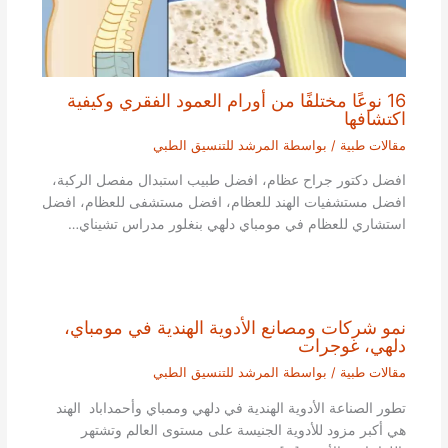
16 نوعًا مختلفًا من أورام العمود الفقري وكيفية
اكتشافها
مقالات طبية
/ بواسطة
المرشد للتنسيق الطبي
افضل دكتور جراح عظام، افضل طبيب استبدال مفصل الركبة،
افضل مستشفيات الهند للعظام، افضل مستشفى للعظام، افضل
استشاري للعظام في مومباي دلهي بنغلور مدراس تشيناي…
نمو شركات ومصانع الأدوية الهندية في مومباي،
دلهي، غوجرات
مقالات طبية
/ بواسطة
المرشد للتنسيق الطبي
تطور الصناعة الأدوية الهندية في دلهي وممباي وأحمداباد الهند
هي أكبر مزود للأدوية الجنيسة على مستوى العالم وتشتهر