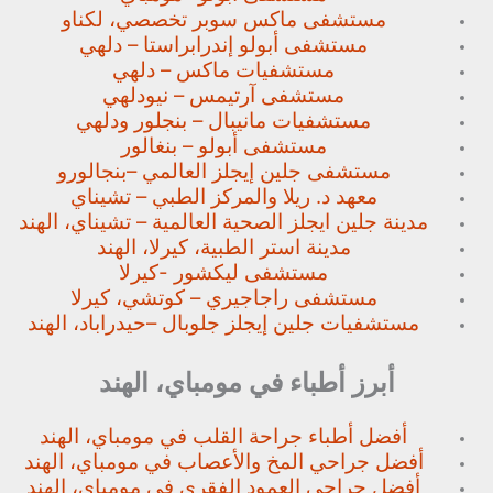
مستشفى ماكس سوبر تخصصي،
لكناو
مستشفى أبولو إندرابراستا – دلهي
مستشفيات ماكس – دلهي
مستشفى آرتيمس – نيودلهي
مستشفيات مانيبال – بنجلور
ودلهي
مستشفى أبولو – بنغالور
مستشفى جلين إيجلز العالمي –
بنجالورو
معهد د. ريلا والمركز الطبي – تشيناي
مدينة جلين ايجلز الصحية العالمية – تشيناي، الهند
مدينة استر الطبية، كيرلا، الهند
مستشفى ليكشور -كيرلا
مستشفى راجاجيري – كوتشي، كيرلا
مستشفيات جلين إيجلز جلوبال –
حيدراباد، الهند
أبرز أطباء في مومباي، الهند
أفضل أطباء جراحة القلب في مومباي، الهند
أفضل جراحي المخ والأعصاب في مومباي، الهند
أفضل جراحي العمود الفقري في مومباي، الهند