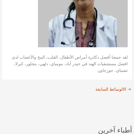
لقد جمعنا أفضل دكاترة أمراض الأطفال، القلب، المخ والأعصاب لدى
افضل مستشفيات الهند في حيدر أباد، مومباي، دلهي، بنجلور، كيرلا،
تشيناي، جورجاون
→
الالوسائط السابقة
أطباء آخرين