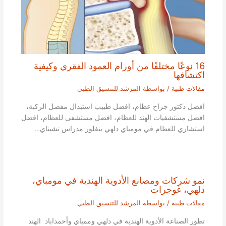
16 نوعًا مختلفًا من أورام العمود الفقري وكيفية
اكتشافها
مقالات طبية
/ بواسطة
المرشد للتنسيق الطبي
افضل دكتور جراح عظام، افضل طبيب استبدال مفصل الركبة،
افضل مستشفيات الهند للعظام، افضل مستشفى للعظام، افضل
استشاري للعظام في مومباي دلهي بنغلور مدراس تشيناي…
نمو شركات ومصانع الأدوية الهندية في مومباي،
دلهي، غوجرات
مقالات طبية
/ بواسطة
المرشد للتنسيق الطبي
تطور الصناعة الأدوية الهندية في دلهي وممباي وأحمداباد الهند