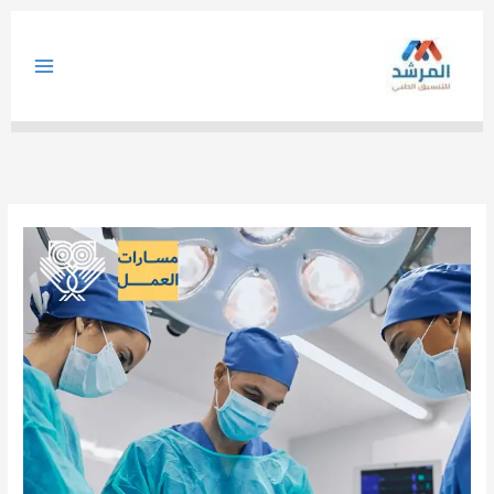
خطي
لى
لمحتوى