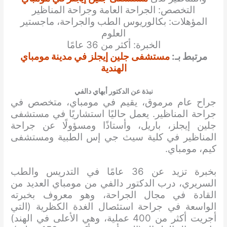
التخصص: الجراحة العامة وجراحة المناظير
المؤهلات: بكالوريوس الطب والجراحة، ماجستير
العلوم
الخبرة: أكثر من 36 عامًا
مرتبط بـ:
مستشفى جلين إيجلز في مدينة مومباي
الهندية
نبذة عن الدكتور أبهاي دالفي
جراح عام مرموق، يقيم في مومباي، متخصص في
جراحة المناظير. يعمل حاليًا استشاريًا في مستشفى
جلين إيجلز، باريل، وأستاذًا ومسؤولًا عن جراحة
المناظير في كلية سيث جي إس الطبية ومستشفى
كيم، مومباي.
بخبرة تزيد عن 36 عامًا في التدريس والطب
السريري، درب الدكتور دالفي من مومباي العديد من
القادة في مجال الجراحة، وهو معروف بخبرته
الواسعة في جراحة استئصال الغدة الكظرية (التي
أجريت أكثر من 400 عملية، وهي الأعلى في الهند)