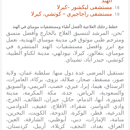
الهند
مستشفى ليكشور -كيرلا
مستشفى راجاجيري – كوتشي، كيرلا
خطط رحلتك العلاجية لأفضل أطباء ومستشفيات مومباي في الهند
“نحن، المرشد لتنسيق العلاج بالخارج وأفضل منسق
ومترجم طبي موثوق في مدينة مومباي الهندية، نعمل
مع ابرز وافضل مستشفيات الهند المنتشرة في
مومباي، بنغالور، كيرلا، نيودلهي، مدينة لكناو الطبية،
كوتشي، حيدر أباد، تشيناي.
نستقبل المرضى عدة دول منها: سلطنة عمان، ولاية
صور، مسقط، صحار، صلالة، نزوى، بركاء، العامرات،
الرستاق، هيما، إبرا، عبري، خصب، البريمي، والسويق
والسعودية، الرياض، جدة، مكة المكرمة، مدينة
المنورة، أبها، الدمام، حائل، جيزان، الطائف، الخرج،
وادي الدواسر، شقراء، الأفلاج، عفيف، الدوادمي،
الدرعية، قطر، الوكرة، الدوحة، الكويت، البحرين،
منامة، الإمارات، دبي، أبوظبي، الشارقة، العين،
العراق، بغداد، النجف، كربلاء، أربيل، كردستان،