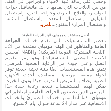
وحصل على زمالة كلية الأطباء والجراحين في الهند.
من بين العلاجات التي يقدمها د. ك. ماتشافيل جراحة
البواسير، والعلاج بالتبريد، وجراحة الفتق، واستئصال
القولون، واستئصال المعدة، واستئصال المثانة،
واستئصال المرارة المفتوح…
للمزيد
أفضل مستشفيات مومباي، الهند للجراحة العامة
:
معظم المستشفيات التي تقدم خدمات
الجراحة
العامة والمناظير في الهند، مومباي
معتمدة من JCI
(اللجنة المشتركة الدولية الأمريكية) وNABH (مجلس
الاعتماد الوطني للمستشفيات) وهو رمز لتقديم
أفضل وأعلى جودة من الرعاية الصحية للمرضى.
تتمتع هذه المستشفيات أيضًا ببنية تحتية حديثة توفر
أجواء ممتعة لمرضاها. بمساعدة أحدث الأجهزة
الطبية وطاقم التمريض المدرب جيدًا وذوي الخبرة،
يمكن لهذه المستشفيات تقديم رعاية جيدة جدًا
للمرضى الذين يخضعون
للجراحة العامة والمناظير في
مومباي
. كما أنها توفر خدمات الطوارئ والخدمات
الإسعافية على مدار 24 ساعة طوال أيام الأسبوع.