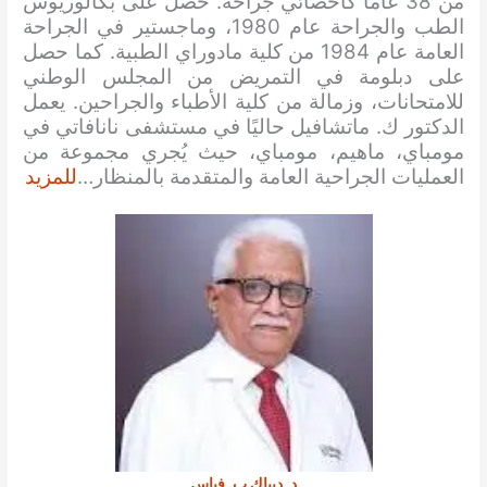
من 38 عامًا كأخصائي جراحة. حصل على بكالوريوس
الطب والجراحة عام 1980، وماجستير في الجراحة
العامة عام 1984 من كلية مادوراي الطبية. كما حصل
على دبلومة في التمريض من المجلس الوطني
للامتحانات، وزمالة من كلية الأطباء والجراحين. يعمل
الدكتور ك. ماتشافيل حاليًا في مستشفى نانافاتي في
مومباي، ماهيم، مومباي، حيث يُجري مجموعة من
العمليات الجراحية العامة والمتقدمة بالمنظار…
للمزيد
د. ديباك ب. فياس