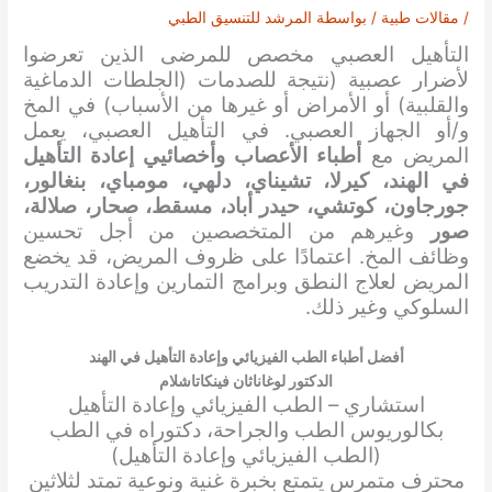
/
مقالات طبية
/ بواسطة
المرشد للتنسيق الطبي
التأهيل العصبي مخصص للمرضى الذين تعرضوا
لأضرار عصبية (نتيجة للصدمات (الجلطات الدماغية
والقلبية) أو الأمراض أو غيرها من الأسباب) في المخ
و/أو الجهاز العصبي. في التأهيل العصبي، يعمل
المريض مع
أطباء الأعصاب وأخصائيي إعادة التأهيل
في الهند، كيرلا، تشيناي، دلهي، مومباي، بنغالور،
جورجاون، كوتشي، حيدر أباد، مسقط، صحار، صلالة،
صور
وغيرهم من المتخصصين من أجل تحسين
وظائف المخ. اعتمادًا على ظروف المريض، قد يخضع
المريض لعلاج النطق وبرامج التمارين وإعادة التدريب
السلوكي وغير ذلك.
أفضل أطباء الطب الفيزيائي وإعادة التأهيل في الهند
الدكتور لوغاناثان فينكاتاشلام
استشاري – الطب الفيزيائي وإعادة التأهيل
بكالوريوس الطب والجراحة، دكتوراه في الطب
(الطب الفيزيائي وإعادة التأهيل)
محترف متمرس يتمتع بخبرة غنية ونوعية تمتد لثلاثين