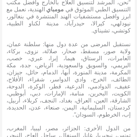
“نحن، المرشد لتنسيق العلاج بالخارج وأفضل مكتب
التنسيق الطبي الموثوق في
مومباي
الهندية، نعمل مع
ابرز وافضل مستشفيات الهند المنتشرة في بنغالور،
نيودلهي، كيرالا، حيدرآباد، مدينة لكناو الطبية،
كوتشي، تشيناي.
نستقبل المرضى من عدة دول منها: سلطنة عمان،
ولاية صور، مسقط، صحار، صلالة، نزوى، بركاء،
العامرات، الرستاق، هيما، إبرا، عبري، خصب،
البريمي، والسويق والسعودية، الرياض، جدة، مكة
المكرمة، مدينة المنورة، أبها، الدمام، حائل، جيزان،
الطائف، الخرج، وادي الدواسر، شقراء، الأفلاج،
عفيف، الدوادمي، الدرعية، قطر، الوكرة، الدوحة،
الكويت، البحرين، منامة، الإمارات، دبي، أبوظبي،
الشارقة، العين، العراق، بغداد، النجف، كربلاء، أربيل،
كردستان، السليمانية، اليمن، صنعاء، عدن، الحديدة،
إب، الخرطوم، السودان”.
من الدول الأخرى: الجزائر، مصر، ليبيا، المغرب،
تونس، نيجيريا، غانا، السنغال، ساحل العاج، النيجر،