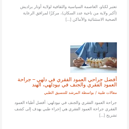
تعتبر لكناو، العاصمة السياسية والثقافية لولاية أوتار براديش
(أكبر ولاية من ناحية عدد السكان)، مركزًا لمرافق الرعاية
الصحية الاستثنائية والأماكن […]
أفضل جراحي العمود الفقري في دلهي – جراحة
العمود الفقري والجنف في نيودلهي، الهند
مقالات طبية
/ بواسطة
المرشد للتنسيق الطبي
جراحة العمود الفقري والجنف في نيودلهي: أفضل أطباء العمود
الفقري جراحة العمود الفقري هي إجراء طبي يهدف إلى كشف
تشريح […]