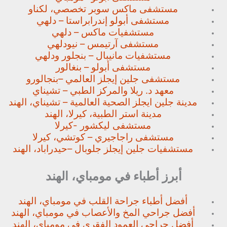
مستشفى ماكس سوبر تخصصي،
لكناو
مستشفى أبولو إندرابراستا – دلهي
مستشفيات ماكس – دلهي
مستشفى آرتيمس – نيودلهي
مستشفيات مانيبال – بنجلور
ودلهي
مستشفى أبولو – بنغالور
مستشفى جلين إيجلز العالمي –
بنجالورو
معهد د. ريلا والمركز الطبي – تشيناي
مدينة جلين ايجلز الصحية العالمية – تشيناي، الهند
مدينة استر الطبية، كيرلا، الهند
مستشفى ليكشور -كيرلا
مستشفى راجاجيري – كوتشي، كيرلا
مستشفيات جلين إيجلز جلوبال –
حيدراباد، الهند
أبرز أطباء في مومباي، الهند
أفضل أطباء جراحة القلب في مومباي، الهند
أفضل جراحي المخ والأعصاب في مومباي، الهند
أفضل جراحي العمود الفقري في مومباي، الهند