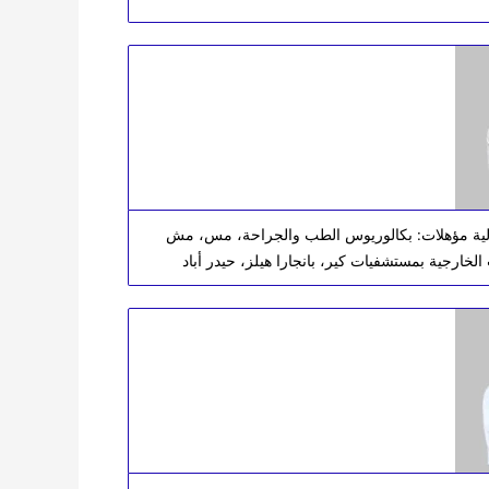
ولية مؤهلات: بكالوريوس الطب والجراحة، مس، مش
لخارجية بمستشفيات كير، بانجارا هيلز، حيدر أباد