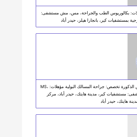
ؤهلات: بكالوريوس الطب والجراحة، مس، مش مستشفى:
جية بمستشفيات كير، بانجارا هيلز، حيدر أباد
الدكتور كاليان فارما أوداراجو استشاري أمراض المسالك البولية وأمراض الذكورة تخصص: جراحة المسالك البولية مؤهلات: MS،
ستشفى: مستشفيات كير، مدينة هايتك، حيدر أباد، مركز
ينة هايتك، حيدر أباد