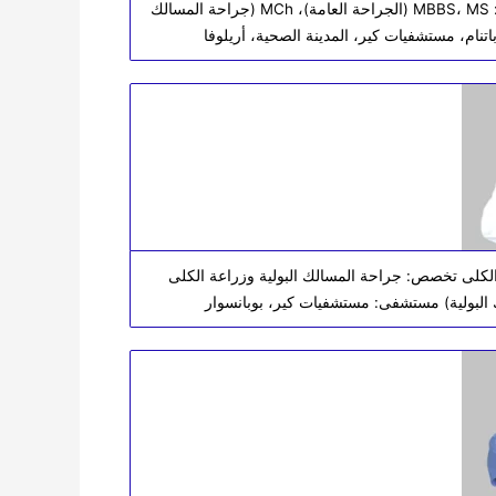
الدكتور جي سومان استشاري تخصص: جراحة المسالك البولية مؤهلات: MBBS، MS (الجراحة العامة)، MCh (جراحة المسالك
تنام، مستشفيات كير، المدينة الصحية، أريلوفا
لكلى تخصص: جراحة المسالك البولية وزراعة الكلى