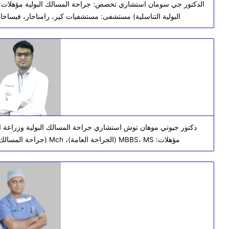
البولية التناسلية) مستشفى: مستشفيات كير، رامناجار، فيساخابا
دكتور جيوتي موهان توش استشاري جراحة المسالك البولية وزراعة ا
مؤهلات: MBBS، MS (الجراحة العامة)، Mch (جراحة المسالك البولية) مستشفى: مستشفيات كير، بوبانسوار