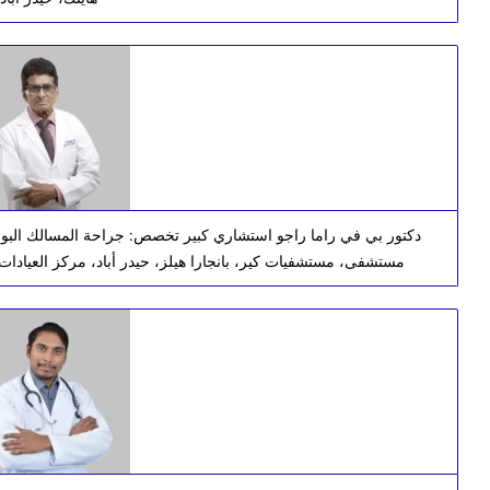
دكتور بي في راما راجو استشاري كبير تخصص: جراحة المسالك الب
مستشفى، مستشفيات كير، بانجارا هيلز، حيدر أباد، مركز العيادات ا