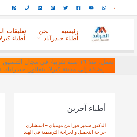
خطي
البحث
لى
لمحتوى
رئيسية
نحن
تعليقات ا
أطباء حيدرآباد
أطباء كيرلا
نعمل، منذ ١٦ سنة تقريبا، في مجا
إضافة إلى مدينة كيرلا، بنغالور، حيدرآباد،
أطباء آخرين
الدكتور سمير فورا من مومباي – استشاري
جراحة التجميل والجراحة الترميمية في الهند