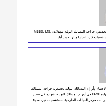
دكتور آرون راثي استشاري أمراض المسالك البولية وأمراض الذكورة تخصص: جراحة المسالك البولية مؤهلات: MBBS، MS،
لأعضاء وأورام المسالك البولية تخصص: جراحة المسالك
البولية مؤهلات: MBBS، MS، MCh (طب المسالك البولية)، FMAS، شهادة FAGE في أورام المسالك البولية، شهادة في تنظير
أباد، مركز العيادات الخارجية بمستشفيات كير، مدينة