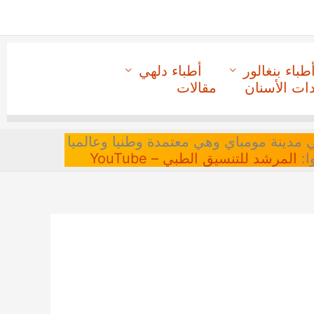
طباء بنغالور
أطباء دلهي
دات الأسنان
مقالات
 في مدينة مومباي وهي معتمدة وطنيا وعالميا
ا:
المرشد للتنسيق الطبي – YouTube