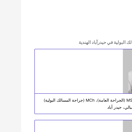
 البولية في حيدرآباد الهندية
دكتور عبد الفتاح مستشار التخصص: جراحة المسالك البولية مؤهلات: MS (الجراحة العامة)، MCh (جراحة المسالك البولية)
لي، حيدر أباد