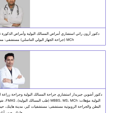
MCh (جراحة الجهاز البولي التناسلي) مستشفى: مستشفيات كير، بانجارا هيلز، حيدر أباد
دكتور أشوين جيريدار استشاري جراحة المسالك البولية وجراحة زراعة ا
البطن والجراحة الروبوتية مستشفى: مستشفيات كير، مدينة هايتك، حيدر 
هايتك، حيدر أباد