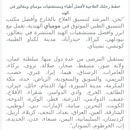
خطط رحلتك العلاجية لأفضل أطباء ومستشفيات مومباي وبنغالور في
الهند
“نحن، المرشد لتنسيق العلاج بالخارج وأفضل مكتب
التنسيق الطبي الموثوق في
مومباي
الهندية، نعمل مع
ابرز وافضل مستشفيات الهند المنتشرة في بنغالور،
نيودلهي، كيرالا، حيدرآباد، مدينة لكناو الطبية،
كوتشي، تشيناي.
نستقبل المرضى من عدة دول منها: سلطنة عمان،
ولاية صور، مسقط، صحار، صلالة، نزوى، بركاء،
العامرات، الرستاق، هيما، إبرا، عبري، خصب،
البريمي، والسويق والسعودية، الرياض، جدة، مكة
المكرمة، مدينة المنورة، أبها، الدمام، حائل، جيزان،
الطائف، الخرج، وادي الدواسر، شقراء، الأفلاج،
عفيف، الدوادمي، الدرعية، قطر، الوكرة، الدوحة،
الكويت، البحرين، منامة، الإمارات، دبي، أبوظبي،
الشارقة، العين، العراق، بغداد، النجف، كربلاء، أربيل،
كردستان، السليمانية، اليمن، صنعاء، عدن، الحديدة،
إب، الخرطوم، السودان”.