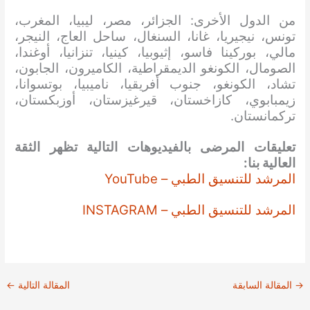
من الدول الأخرى: الجزائر، مصر، ليبيا، المغرب،
تونس، نيجيريا، غانا، السنغال، ساحل العاج، النيجر،
مالي، بوركينا فاسو، إثيوبيا، كينيا، تنزانيا، أوغندا،
الصومال، الكونغو الديمقراطية، الكاميرون، الجابون،
تشاد، الكونغو، جنوب أفريقيا، ناميبيا، بوتسوانا،
زيمبابوي، كازاخستان، قيرغيزستان، أوزبكستان،
تركمانستان.
تعليقات المرضى بالفيديوهات التالية تظهر الثقة
العالية بنا:
المرشد للتنسيق الطبي – YouTube
المرشد للتنسيق الطبي – INSTAGRAM
→
المقالة السابقة
المقالة التالية
←