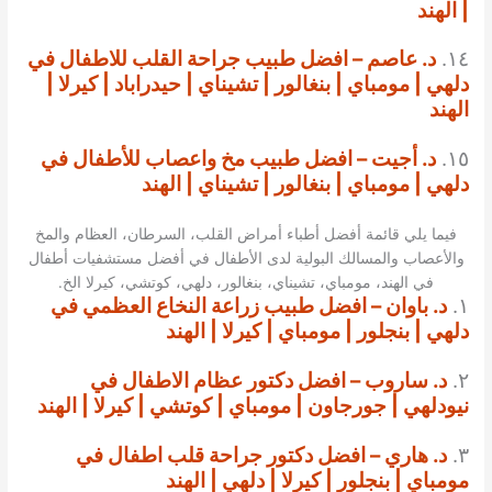
| الهند
١٤.
د. عاصم – افضل طبيب جراحة القلب للاطفال في
دلهي | مومباي | بنغالور | تشيناي | حيدراباد | كيرلا |
الهند
١٥.
د. أجيت – افضل طبيب مخ واعصاب للأطفال في
دلهي | مومباي | بنغالور | تشيناي | الهند
فيما يلي قائمة أفضل أطباء أمراض القلب، السرطان، العظام والمخ
والأعصاب والمسالك البولية لدى الأطفال في أفضل مستشفيات أطفال
في الهند، مومباي، تشيناي، بنغالور، دلهي، كوتشي، كيرلا الخ.
١.
د. باوان – افضل طبيب زراعة النخاع العظمي في
دلهي | بنجلور | مومباي | كيرلا | الهند
٢.
د. ساروب – افضل دكتور عظام الاطفال في
نيودلهي | جورجاون | مومباي | كوتشي | كيرلا | الهند
٣.
د. هاري – افضل دكتور جراحة قلب اطفال في
مومباي | بنجلور | كيرلا | دلهي | الهند