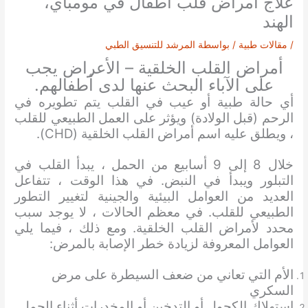
علاج أمراض قلب اطفال في مومباي،
الهند
/
مقالات طبية
/ بواسطة
المرشد للتنسيق الطبي
أمراض القلب الخلقية – الأعراض يجب
على الآباء البحث عنها لدى أطفالهم.
أي حالة طبية أو عيب في القلب يتم تطويره في
الرحم (قبل الولادة) ويؤثر على العمل الطبيعي للقلب
، ويطلق عليه اسم أمراض القلب الخلقية (CHD).
خلال 8 إلى 9 أسابيع من الحمل ، يبدأ القلب في
التبلور ويبدأ في النبض. في هذا الوقت ، تتفاعل
العديد من العوامل البيئية والجينية لتغيير التطور
الطبيعي للقلب. في معظم الحالات ، لا يوجد سبب
محدد لأمراض القلب الخلقية. ومع ذلك ، فيما يلي
العوامل المعروفة لزيادة خطر الإصابة بالمرض:
الأم التي تعاني من ضعف السيطرة على مرض
السكري
استهلاك الكحول أو التدخين أو المخدرات أثناء الحمل