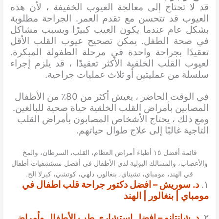
قد لا تحتاج إلى معالجة العيوب الخفيفة ، لأن هذه
العيوب قد تتحسن مع تقدم العمر. الجراحة مطلوبة
بشكل عام عندما يكون العيب كبيرًا ويسبب مشاكل
في صحة الطفل. يمكن تصحيح عيوب القلب الأقل
تعقيدًا بجراحة واحدة في مرحلة الطفولة المبكرة.
لعيوب القلب الخلقية الأكثر تعقيدًا ، قد يلزم إجراء
سلسلة من عمليتين أو ثلاث عمليات جراحية.
في الوقت الحاضر ، يعيش أكثر من 80٪ من الأطفال
المصابين بأمراض القلب الخلقية حياة صحية للبالغين.
ومع ذلك ، يحتاج الأشخاص المصابون بأمراض القلب
التاجية غالبًا إلى علاج طوال حياتهم.
قائمة أفضل ١٥ أطباء أمراض العظام، القلب، السرطان، والمخ
والأعصاب، والمسالك البولية لدى الأطفال في أفضل مستشفيات أطفال
في الهند، مومباي، تشيناي، بنغالور، دلهي، كوتشي، كيرلا الخ.
١.
د. سوريش – افضل دكتور جراحة قلب اطفال في
مومباي | بنغالور | الهند
٢.
د. شانتانو – افضل استشاري طب الأطفال وأمراض