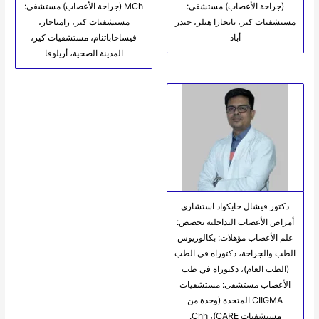
(جراحة الأعصاب) مستشفى:
MCh (جراحة الأعصاب) مستشفى:
مستشفيات كير، بانجارا هيلز، حيدر
مستشفيات كير، رامناجار،
أباد
فيساخاباتنام، مستشفيات كير،
المدينة الصحية، أريلوفا
دكتور فيشال جايكواد استشاري
أمراض الأعصاب التداخلية تخصص:
علم الأعصاب مؤهلات: بكالوريوس
الطب والجراحة، دكتوراه في الطب
(الطب العام)، دكتوراه في طب
الأعصاب مستشفى: مستشفيات
CIIGMA المتحدة (وحدة من
مستشفيات CARE)، Chh.