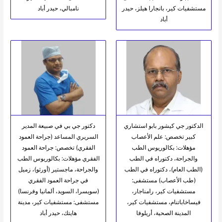
مستشفيات كير، بانجارا هيلز، حيدر
نامبالي، حيدر أباد
أباد
الدكتور جي كيشور بابو استشاري
دكتور جي بي في صبيعة المدير
كبير تخصص: علم الأعصاب
السريري المساعد (جراحة العمود
مؤهلات: بكالوريوس الطب
الفقري) تخصص: جراحة العمود
والجراحة، دكتوراه في الطب
الفقري مؤهلات: بكالوريوس الطب
(الطب العام)، دكتوراه في الطب
والجراحة، ماجستير (أورثو)، زميل
(طب الأعصاب) مستشفى:
في جراحة العمود الفقري
مستشفيات كير، رامناجار،
(سويسرا، السويد، ألمانيا وفرنسا)
فيساخاباتنام، مستشفيات كير،
مستشفى: مستشفيات كير، مدينة
المدينة الصحية، أريلوفا
هايتك، حيدر أباد