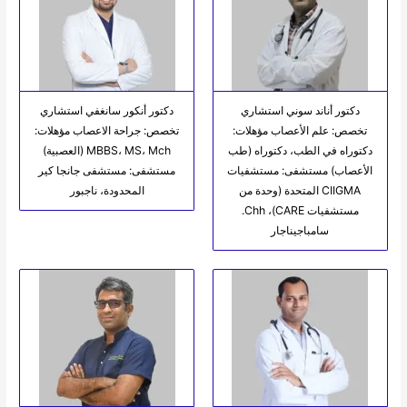
دكتور أناند سوني استشاري
دكتور أنكور سانغفي استشاري
تخصص: علم الأعصاب مؤهلات:
تخصص: جراحة الاعصاب مؤهلات:
دكتوراه في الطب، دكتوراه (طب
MBBS، MS، Mch (العصبية)
الأعصاب) مستشفى: مستشفيات
مستشفى: مستشفى جانجا كير
CIIGMA المتحدة (وحدة من
المحدودة، ناجبور
مستشفيات CARE)، Chh.
سامباجيناجار