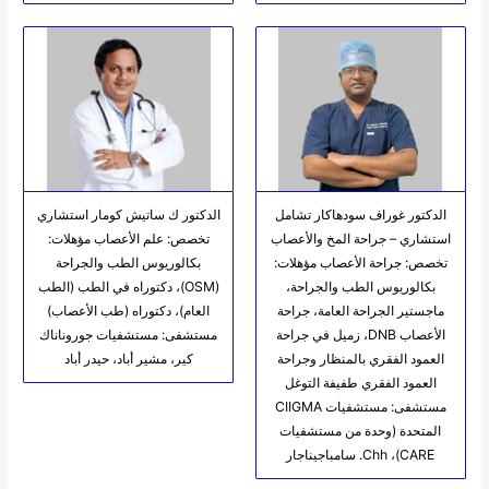
الدكتور غوراف سودهاكار تشامل
الدكتور ك ساتيش كومار استشاري
استشاري – جراحة المخ والأعصاب
تخصص: علم الأعصاب مؤهلات:
تخصص: جراحة الأعصاب مؤهلات:
بكالوريوس الطب والجراحة
بكالوريوس الطب والجراحة،
(OSM)، دكتوراه في الطب (الطب
ماجستير الجراحة العامة، جراحة
العام)، دكتوراه (طب الأعصاب)
الأعصاب DNB، زميل في جراحة
مستشفى: مستشفيات جوروناناك
العمود الفقري بالمنظار وجراحة
كير، مشير أباد، حيدر أباد
العمود الفقري طفيفة التوغل
مستشفى: مستشفيات CIIGMA
المتحدة (وحدة من مستشفيات
CARE)، Chh. سامباجيناجار