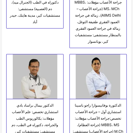
جراحة الأعصاب مؤهلات: MBBS،
دكتوراه في الطب (الجنرال ميد)،
MS، MCh (جراحة الأعصاب –
دم (العصبية) مستشفى:
AIIMS Delhi)، زمالة في جراحة
مستشفيات كير، مدينة هايتك، حيدر
العمود الفقري طفيفة التوغل،
أباد
زمالة في جراحة العمود الفقري
بالمنظار مستشفى: مستشفيات
كير، بوبانسوار
الدكتورة بوفانيسوارا راجو باسينا
الدكتور بيمال براساد بادي
استشاري أول – جراحة الأعصاب
استشاري تخصص: علم الأعصاب
تخصص:جراحة الأعصاب مؤهلات:
مؤهلات: بكالوريوس الطب
MBBS، MS (جراحة العظام)،
والجراحة، دكتوراه في الطب، دم
M.Ch (جراحة الأعصاب) مستشفى:
مستشفى: مستشفيات كير،