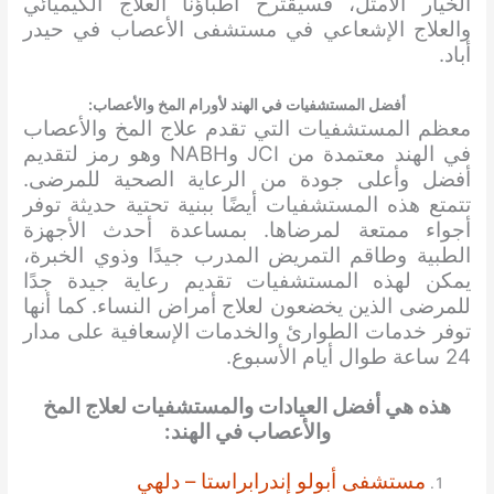
الخيار الأمثل، فسيقترح أطباؤنا العلاج الكيميائي
والعلاج الإشعاعي في مستشفى الأعصاب في حيدر
أباد.
أفضل المستشفيات في الهند لأورام المخ والأعصاب:
معظم المستشفيات التي تقدم علاج المخ والأعصاب
في الهند معتمدة من JCI وNABH وهو رمز لتقديم
أفضل وأعلى جودة من الرعاية الصحية للمرضى.
تتمتع هذه المستشفيات أيضًا ببنية تحتية حديثة توفر
أجواء ممتعة لمرضاها. بمساعدة أحدث الأجهزة
الطبية وطاقم التمريض المدرب جيدًا وذوي الخبرة،
يمكن لهذه المستشفيات تقديم رعاية جيدة جدًا
للمرضى الذين يخضعون لعلاج أمراض النساء. كما أنها
توفر خدمات الطوارئ والخدمات الإسعافية على مدار
24 ساعة طوال أيام الأسبوع.
هذه هي أفضل العيادات والمستشفيات لعلاج المخ
والأعصاب في الهند:
مستشفى أبولو إندرابراستا – دلهي