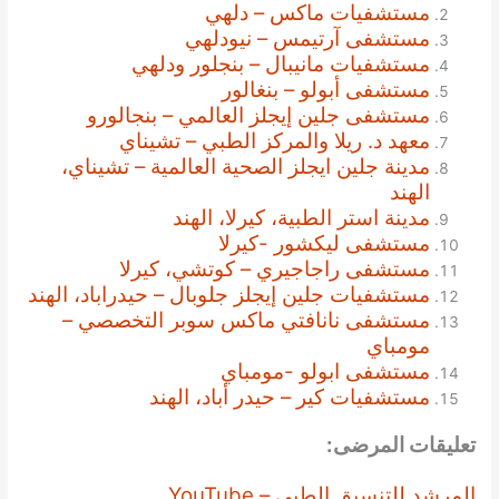
مستشفيات ماكس – دلهي
مستشفى آرتيمس – نيودلهي
مستشفيات مانيبال – بنجلور ودلهي
مستشفى أبولو – بنغالور
مستشفى جلين إيجلز العالمي – بنجالورو
معهد د. ريلا والمركز الطبي – تشيناي
مدينة جلين ايجلز الصحية العالمية – تشيناي،
الهند
مدينة استر الطبية، كيرلا، الهند
مستشفى ليكشور -كيرلا
مستشفى راجاجيري – كوتشي، كيرلا
مستشفيات جلين إيجلز جلوبال – حيدراباد، الهند
مستشفى نانافتي ماكس سوبر التخصصي –
مومباي
مستشفى ابولو -مومباي
مستشفيات كير – حيدر أباد، الهند
تعليقات المرضى:
المرشد للتنسيق الطبي – YouTube