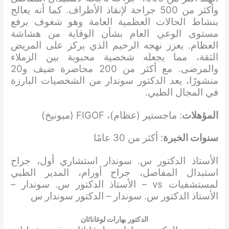
وأكثر من 500 جراحة لإنقاذ الأطراف. كما أنه يعالج
بنشاط الحالات العظمية العامة وهو شغوف برفع
مستوى الوعي العام بشأن الوقاية من هشاشة
العظام. يعزز نهجه الرحيم الذي يركز على المريض
الثقة، مما يجعله شخصية محبوبة بين الزملاء
والمرضى. مع أكثر من 200 محاضرة ضيف و20
منشورًا، يعد الدكتور سوندار من الشخصيات البارزة
في المجال الطبي.
المؤهلات
: ماجستير (عظام)، FIGOF (ميونيخ)
سنوات الخبرة
: أكثر من 30 عامًا
الأستاذ الدكتور س. سوندار استشاري أول، جراح
استبدال المفاصل، جراح أورام، المدير الطبي
لمستشفيات vs – الأستاذ الدكتور س. سوندار –
الأستاذ الدكتور س. سوندار – الدكتور سوندار س
الدكتور بهارات لوغاناثان