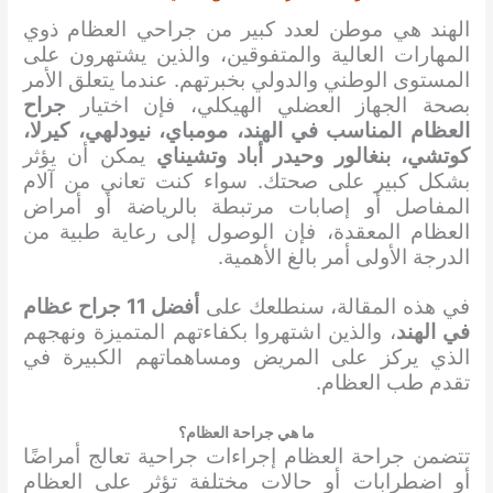
الهند هي موطن لعدد كبير من جراحي العظام ذوي
المهارات العالية والمتفوقين، والذين يشتهرون على
المستوى الوطني والدولي بخبرتهم. عندما يتعلق الأمر
بصحة الجهاز العضلي الهيكلي، فإن اختيار
جراح
العظام المناسب في الهند، مومباي، نيودلهي، كيرلا،
كوتشي، بنغالور وحيدر أباد وتشيناي
يمكن أن يؤثر
بشكل كبير على صحتك. سواء كنت تعاني من آلام
المفاصل أو إصابات مرتبطة بالرياضة أو أمراض
العظام المعقدة، فإن الوصول إلى رعاية طبية من
الدرجة الأولى أمر بالغ الأهمية.
في هذه المقالة، سنطلعك على
أفضل 11 جراح عظام
في الهند
، والذين اشتهروا بكفاءتهم المتميزة ونهجهم
الذي يركز على المريض ومساهماتهم الكبيرة في
تقدم طب العظام.
ما هي جراحة العظام؟
تتضمن جراحة العظام إجراءات جراحية تعالج أمراضًا
أو اضطرابات أو حالات مختلفة تؤثر على العظام