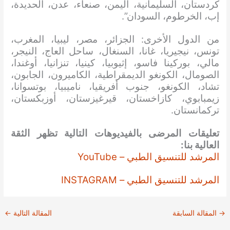
كردستان، السليمانية، اليمن، صنعاء، عدن، الحديدة،
إب، الخرطوم، السودان”.
من الدول الأخرى: الجزائر، مصر، ليبيا، المغرب،
تونس، نيجيريا، غانا، السنغال، ساحل العاج، النيجر،
مالي، بوركينا فاسو، إثيوبيا، كينيا، تنزانيا، أوغندا،
الصومال، الكونغو الديمقراطية، الكاميرون، الجابون،
تشاد، الكونغو، جنوب أفريقيا، ناميبيا، بوتسوانا،
زيمبابوي، كازاخستان، قيرغيزستان، أوزبكستان،
تركمانستان.
تعليقات المرضى بالفيديوهات التالية تظهر الثقة
العالية بنا:
المرشد للتنسيق الطبي – YouTube
المرشد للتنسيق الطبي – INSTAGRAM
→
المقالة السابقة
المقالة التالية
←