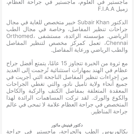
ماجستير في العلوم، ماجستير في جراحة العظام،
زميل F.I.A.A
الدكتور Subair Khan خبير متخصص للغاية في مجال
جراحات تنظير المفاصل، وخاصة في مجال الطب
الرياضي. مؤسسته الرائدة، مستشفى Orthomed،
Chennai، تعمل كمركز مخصص لتنظير المفاصل
والطب الرياضي ورعاية المفاصل.
مع ثروة من الخبرة تتجاوز 15 عامًا، يتمتع أفضل جراح
عظام في الهند بمهارات استثنائية تُرجمت إلى العديد
من إجراءات تنظير المفاصل الناجحة التي أجريت في
جميع أنحاء ولاية تاميل نادو، والتي تغطي الجراحات
المعقدة المتعلقة بمفاصل الكتف والركبة والكاحل
والكوع والورك. لقد تركت المساهمات الرائدة لهذا
المتخصص في جراحة العظام علامة لا تمحى في عالم
جراحة المناظير.
دكتور فينيش ماثور
بكالوريوس الطب والجراحة، ماجستير في جراحة