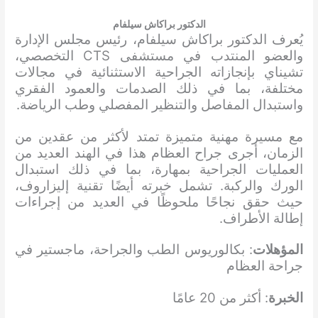
الدكتور براكاش سيلفام
يُعرف الدكتور براكاش سيلفام، رئيس مجلس الإدارة
والعضو المنتدب في مستشفى CTS التخصصي،
تشيناي بإنجازاته الجراحية الاستثنائية في مجالات
مختلفة، بما في ذلك الصدمات والعمود الفقري
واستبدال المفاصل والتنظير المفصلي وطب الرياضة.
مع مسيرة مهنية متميزة تمتد لأكثر من عقدين من
الزمان، أجرى جراح العظام هذا في الهند العديد من
العمليات الجراحية بمهارة، بما في ذلك استبدال
الورك والركبة. تشمل خبرته أيضًا تقنية إليزاروف،
حيث حقق نجاحًا ملحوظًا في العديد من إجراءات
إطالة الأطراف.
المؤهلات
: بكالوريوس الطب والجراحة، ماجستير في
جراحة العظام
الخبرة
: أكثر من 20 عامًا