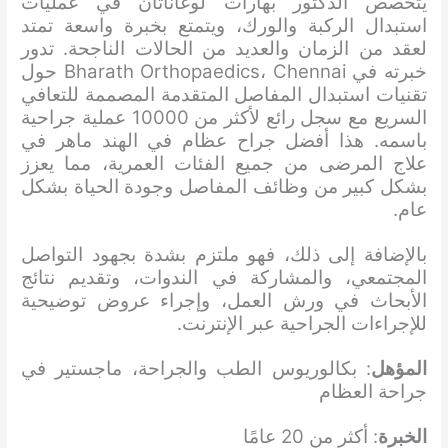
يتخصص الدكتور بهارات لوغاناثان في عمليات
استبدال الركبة والورك، ويتمتع بخبرة واسعة تمتد
لعقد من الزمان والعديد من الحالات الناجحة. تدور
خبرته في Bharath Orthopaedics، Chennai حول
تقنيات استبدال المفاصل المتقدمة المصممة للتعافي
السريع مع سجل رائع لأكثر من 10000 عملية جراحية
باسمه. هذا أفضل جراح عظام في الهند ماهر في
علاج المرضى من جميع الفئات العمرية، مما يعزز
بشكل كبير من وظائف المفاصل وجودة الحياة بشكل
عام.
بالإضافة إلى ذلك، فهو ملتزم بشدة بجهود التواصل
المجتمعي، والمشاركة في الندوات، وتقديم نتائج
الأبحاث في ورش العمل، وإجراء عروض توضيحية
للإجراءات الجراحية عبر الإنترنت.
المؤهل
: بكالوريوس الطب والجراحة، ماجستير في
جراحة العظام
الخبرة
: أكثر من 20 عامًا