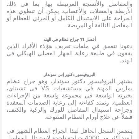
والمفاصل والأنسجة المرتبطة بها، بما في ذلك
الأربطة والعضلات والأعصاب. يمكن أن تنطوي هذه
الجراحة على الاستبدال الكامل أو الجزئي للعظام أو
المفاصل التالفة أو المريضة.
أفضل 11 جراح عظام في الهند
دعونا نتعمق في ملفات تعريف هؤلاء الأفراد الذين
يقفون في طليعة رعاية الجهاز العضلي الهيكلي في
الهند.
البروفيسور دكتور إس سوندار
يشتهر البروفيسور دكتور سوندار، وهو جراح عظام
يمارس المهنة في مستشفيات VS في تشيناي،
بخبرته الواسعة في مجموعة واسعة من الإجراءات
العظمية. وتمتد كفاءته إلى رعاية الصدمات المعقدة
وجراحة استبدال المفاصل للورك والركبة والكتف،
فضلاً عن علاج أورام العظام المتنوعة.
يتضمن السجل الحافل لهذا الجراح العظام الشهير في
الهند أكثر من 4000 جراحة ناجحة لاستبدال المفاصل