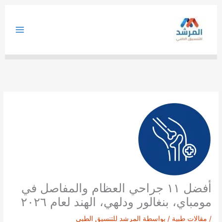
خطي
لى
لمحتوى
أفضل ١١ جراحي العظام والمفاصل في
مومباي، بنغالور ودلهي، الهند لعام ٢٠٢٦
/
مقالات طبية
/ بواسطة
المرشد للتنسيق الطبي