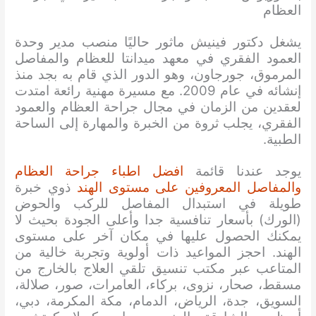
العظام
يشغل دكتور فينيش ماثور حاليًا منصب مدير وحدة
العمود الفقري في معهد ميدانتا للعظام والمفاصل
المرموق، جورجاون، وهو الدور الذي قام به بجد منذ
إنشائه في عام 2009. مع مسيرة مهنية رائعة امتدت
لعقدين من الزمان في مجال جراحة العظام والعمود
الفقري، يجلب ثروة من الخبرة والمهارة إلى الساحة
الطبية.
يوجد عندنا قائمة
افضل اطباء جراحة العظام
والمفاصل المعروفين على مستوى الهند
ذوي خبرة
طويلة في استبدال المفاصل للركب والحوض
(الورك) بأسعار تنافسية جدا وأعلى الجودة بحيث لا
يمكنك الحصول عليها في مكان آخر على مستوى
الهند. احجز المواعيد ذات أولوية وتجربة خالية من
المتاعب عبر مكتب تنسيق تلقي العلاج بالخارج من
مسقط، صحار، نزوى، بركاء، العامرات، صور، صلالة،
السويق، جدة، الرياض، الدمام، مكة المكرمة، دبي،