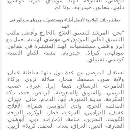
أبوظبي، الشارقة، الهند، مومباي، كيرلا، كوتشي،
دلهي، بنغالور، حيدرآباد، بونا الخ.
خطط رحلتك العلاجية لأفضل أطباء ومستشفيات مومباي وبنغالور في
الهند
“نحن، المرشد لتنسيق العلاج بالخارج وأفضل مكتب
التنسيق الطبي الموثوق في
مومباي
الهندية، نعمل مع
ابرز وافضل مستشفيات الهند المنتشرة في بنغالور،
نيودلهي، كيرالا، حيدرآباد، مدينة لكناو الطبية،
كوتشي، تشيناي.
نستقبل المرضى من عدة دول منها: سلطنة عمان،
ولاية صور، مسقط، صحار، صلالة، نزوى، بركاء،
العامرات، الرستاق، هيما، إبرا، عبري، خصب،
البريمي، والسويق والسعودية، الرياض، جدة، مكة
المكرمة، مدينة المنورة، أبها، الدمام، حائل، جيزان،
الطائف، الخرج، وادي الدواسر، شقراء، الأفلاج،
عفيف، الدوادمي، الدرعية، قطر، الوكرة، الدوحة،
الكويت، البحرين، منامة، الإمارات، دبي، أبوظبي،
الشارقة، العين، العراق، بغداد، النجف، كربلاء، أربيل،