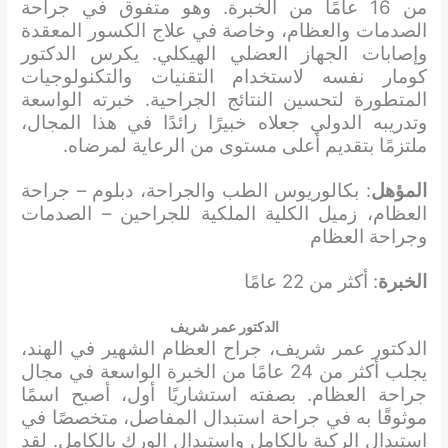
من 16 عامًا من الخبرة. وهو متفوق في جراحة
الصدمات والعظام، وخاصة في علاج الكسور المعقدة
وإصابات الجهاز العضلي الهيكلي. يكرس الدكتور
كومار نفسه لاستخدام التقنيات والتكنولوجيات
المتطورة لتحسين النتائج الجراحية. خبرته الواسعة
وتدريبه الدولي جعلاه خبيرًا رائدًا في هذا المجال،
ملتزمًا بتقديم أعلى مستوى من الرعاية لمرضاه.
المؤهل
: بكالوريوس الطب والجراحة، دبلوم – جراحة
العظام، زميل الكلية الملكية للجراحين – الصدمات
وجراحة العظام
الخبرة
: أكثر من 22 عامًا
الدكتور عمر شريف
الدكتور عمر شريف، جراح العظام الشهير في الهند،
يجلب أكثر من 24 عامًا من الخبرة الواسعة في مجال
جراحة العظام. بصفته استشاريًا أول، أصبح اسمًا
موثوقًا به في جراحة استبدال المفاصل، متخصصًا في
استبدال الركبة بالكامل واستبدال الورك بالكامل. لقد