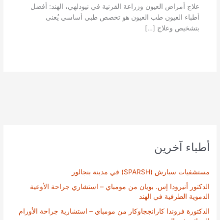
علاج أمراض العيون وزراعة القرنية في نيودلهي، الهند: أفضل
أطباء العيون طب العيون هو تخصص طبي أساسي يُعنى
بتشخيص وعلاج […]
أطباء آخرين
مستشفيات سبارش (SPARSH) في مدينة بنجالور
الدكتور أنيرودا إس. بويان من مومباي – استشاري جراحة الأوعية
الدموية الطرفية في الهند
الدكتورة فروندا كارانججاوكار من مومباي – استشارية جراحة الأورام