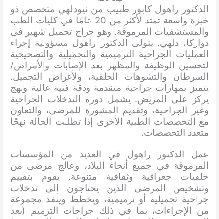
الدكتور راهول كابور طبيب من نيودلهي متخصص ذو
خبرة واسعة تمتد لأكثر من 20 عامًا في كليات الطب
والمستشفيات المرموقة. وهو جراح تجميل شهير في
دواركا، دلهي. يتولى الدكتور راهول مسؤولية إجراء
العمليات الجراحية الترميمية والتجميلية والتصحيحية
لتحسين الوظيفة والمظهر بعد الإصابات والأمراض/
السرطان والتشوهات الخلقية، ولأغراض التجميل.
يتميز بمهارات جراحية متقدمة ودقة فنية عالية ونهج
يركز على المريض. يشمل دوره التدخلات الجراحية
وغير الجراحية، وتقديم المشورة للمرضى، والتعاون
مع التخصصات الطبية الأخرى إذا تطلبت الحالة نهجًا
متعدد التخصصات.
عمل الدكتور راهول في العديد من المؤسسات
المرموقة في جميع أنحاء البلاد، وعالج مرضى من
خلفيات جغرافية وثقافية متنوعة. يقوم بتقييم
وتشخيص المرضى الذين يحتاجون إلى تدخلات
جراحية تجميلية أو ترميمية، ويخطط وينفذ مجموعة
من الإجراءات، بما في ذلك جراحات الترميم (بعد