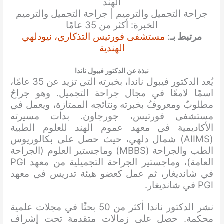
الهند
جراحة التجميل والترميم | جراحة التجميل والترميم
الخبرة: أكثر من 35 عامًا
مرتبط بـ
:
مستشفى فورتيس التذكاري، نيودلهي
الهندية
نبذة عن الدكتور فيبول ناندا
يُعد الدكتور فيبول ناندا، بخبرته التي تزيد عن 35 عامًا،
اسمًا لامعًا في مجال جراحة التجميل. وهو جراحٌ
مطلوبٌ ومعروفٌ بخبرته ونتائجه الممتازة، ويعمل في
مستشفى فورتيس، جورجاون. بدأت مسيرته
الأكاديمية في معهد عموم الهند للعلوم الطبية
(AIIMS) شمال دلهي، حيث حصل على بكالوريوس
الطب والجراحة (MBBS) وماجستير العلوم (الجراحة
العامة)، وماجستير الجراحة التجميلية من معهد PGI
في شانديغار، ثم عمل كعضو هيئة تدريس في معهد
PGI في شانديغار.
نشر الدكتور ناندا أكثر من 50 بحثًا في مجلات علمية
محكمة. حصل على زمالات متقدمة تحت إشراف