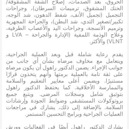
الحروق، بعد الصدمات، إصلاح الشفة المشقوقة/
الحنك المشقوق، ترميمات السرطان)، وجراحات
التجميل (تجميل الأنف، شفط الدهون، شد الوجه،
تكبير/تصغير الثدي، شد البطن)، والجراحة المجهرية
وترميم الأنسجة، وجراحات اليد والأعصاب الطرفية،
وعلاج الوذمة اللمفية (الإدارة والجراحة – LVA و
VLNT) والأكثر.
يقدم رعاية شاملة قبل وبعد العملية الجراحية،
ويتعامل مع مخاوف مرضاه بشأن أي جانب من
جوانب الإجراء. يضمن الدكتور راهول أن يكون مرضاه
على ثقة تامة بالعملية برمتها وأنهم يتخذون قرارًا
مستنيرًا. ويضمن أعلى معايير التعقيم والسلامة
والممارسة الأخلاقية. كما يحتفظ الدكتور راهول
بتوثيق شامل وسجلات المرضى. ويتبع جميع
بروتوكولات المستشفى وضوابط الجودة وإرشادات
السلامة. بالإضافة إلى ذلك، يشارك في مراجعات
العمليات الجراحية وبرامج التحسين المستمر.
يشارك الدكتور راهول أيضًا في الفعاليات وورش