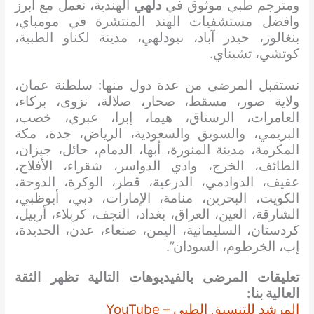
ومترجم طبي موثوق في
دلهي
الهندية، نعمل مع ابرز
وافضل مستشفيات الهند المنتشرة في مومباي،
بنغالور، حيدر آباد، نيودلهي، مدينة لكناو الطبية،
كوتشي، تشيناي.
نستقبل المرضى من عدة دول منها: سلطنة عمان،
ولاية صور، مسقط، صحار، صلالة، نزوى، بركاء،
العامرات، الرستاق، هيما، إبرا، عبري، خصب،
البريمي، والسويق والسعودية، الرياض، جدة، مكة
المكرمة، مدينة المنورة، أبها، الدمام، حائل، جيزان،
الطائف، الخرج، وادي الدواسر، شقراء، الأفلاج،
عفيف، الدوادمي، الدرعية، قطر، الوكرة، الدوحة،
الكويت، البحرين، منامة، الإمارات، دبي، أبوظبي،
الشارقة، العين، العراق، بغداد، النجف، كربلاء، أربيل،
كردستان، السليمانية، اليمن، صنعاء، عدن، الحديدة،
إب، الخرطوم، السودان”.
تعليقات المرضى بالفيديوهات التالية تظهر الثقة
العالية بنا:
المرشد للتنسيق الطبي – YouTube