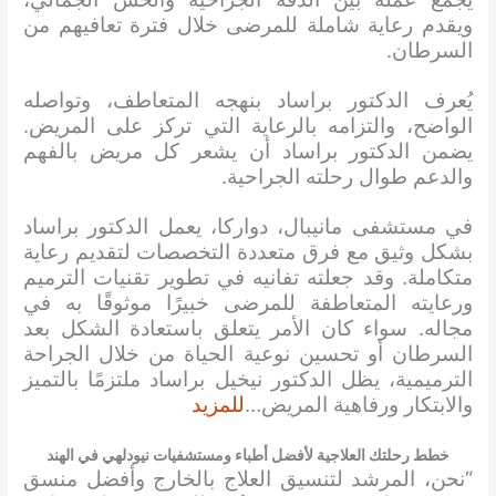
ويقدم رعاية شاملة للمرضى خلال فترة تعافيهم من
السرطان.
يُعرف الدكتور براساد بنهجه المتعاطف، وتواصله
الواضح، والتزامه بالرعاية التي تركز على المريض.
يضمن الدكتور براساد أن يشعر كل مريض بالفهم
والدعم طوال رحلته الجراحية.
في مستشفى مانيبال، دواركا، يعمل الدكتور براساد
بشكل وثيق مع فرق متعددة التخصصات لتقديم رعاية
متكاملة. وقد جعلته تفانيه في تطوير تقنيات الترميم
ورعايته المتعاطفة للمرضى خبيرًا موثوقًا به في
مجاله. سواء كان الأمر يتعلق باستعادة الشكل بعد
السرطان أو تحسين نوعية الحياة من خلال الجراحة
الترميمية، يظل الدكتور نيخيل براساد ملتزمًا بالتميز
والابتكار ورفاهية المريض…
للمزيد
خطط رحلتك العلاجية لأفضل أطباء ومستشفيات نيودلهي في الهند
“نحن، المرشد لتنسيق العلاج بالخارج وأفضل منسق