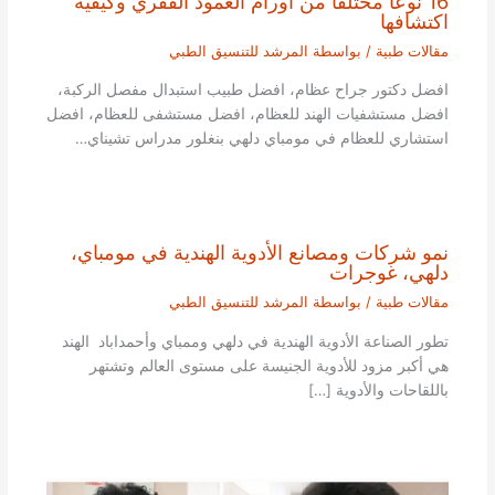
16 نوعًا مختلفًا من أورام العمود الفقري وكيفية
اكتشافها
مقالات طبية
/ بواسطة
المرشد للتنسيق الطبي
افضل دكتور جراح عظام، افضل طبيب استبدال مفصل الركبة،
افضل مستشفيات الهند للعظام، افضل مستشفى للعظام، افضل
استشاري للعظام في مومباي دلهي بنغلور مدراس تشيناي…
نمو شركات ومصانع الأدوية الهندية في مومباي،
دلهي، غوجرات
مقالات طبية
/ بواسطة
المرشد للتنسيق الطبي
تطور الصناعة الأدوية الهندية في دلهي وممباي وأحمداباد الهند
هي أكبر مزود للأدوية الجنيسة على مستوى العالم وتشتهر
باللقاحات والأدوية […]