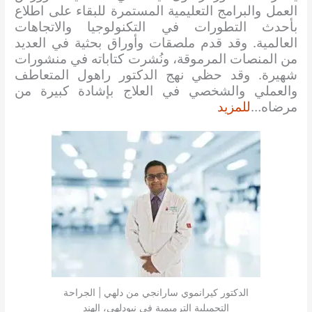
العمل والبرامج التعليمية المستمرة للبقاء على اطلاع
بأحدث التطورات في التكنولوجيا والاتجاهات
العالمية. وقد قدم ملصقات وأوراق بحثية في العديد
من المنصات المرموقة، ونُشرت كتاباته في منشورات
شهيرة. وقد حظي نهج الدكتور راهول المتعاطف
والعملي والشخصي في العلاج بإشادة كبيرة من
مرضاه…
للمزيد
الدكتور كيرانموي سارانجي من دلهي | الجراحة
التجميلية الترميمية في نيودلهي، الهند