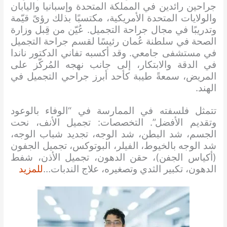
جراحين رائدين في المملكة المتحدة وإسبانيا واليابان
والولايات المتحدة الأمريكية، مكتسبًا بذلك رؤىً قيّمة
وتدريبًا في مجال جراحة التجميل. عُيّن من قِبل وزارة
الصحة في سلطنة عُمان رئيسًا لقسم جراحة التجميل
في مستشفى جامعي. وقد أكسبه تفاني الدكتور ناندا
في الدقة والابتكار، إلى جانب نهجه المُركّز على
المريض، سمعةً طيبة كأحد أبرز جراحي التجميل في
الهند.
تتمثل فلسفته في الممارسة في “الوفاء بالوعود
وتقديم الأفضل”. التخصصات: تجميل الأنف، نحت
الجسم، شد البطن، شد الوجه، تجديد شباب الوجه،
شد الوجه بالخيوط، الفيلر، البوتوكس، تجميل الجفون
(أكياس الجفن)، حقن الدهون، تجميل الأذن، شفط
الدهون، تكبير الثدي وتصغيره، علاج الندبات…
للمزيد