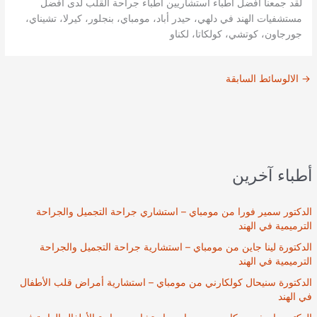
لقد جمعنا أفضل أطباء استشاريين أطباء جراحة القلب لدى افضل
مستشفيات الهند في دلهي، حيدر أباد، مومباي، بنجلور، كيرلا، تشيناي،
جورجاون، كوتشي، كولكاتا، لكناو
→
الالوسائط السابقة
أطباء آخرين
الدكتور سمير فورا من مومباي – استشاري جراحة التجميل والجراحة
الترميمية في الهند
الدكتورة لينا جاين من مومباي – استشارية جراحة التجميل والجراحة
الترميمية في الهند
الدكتورة سنيحال كولكارني من مومباي – استشارية أمراض قلب الأطفال
في الهند