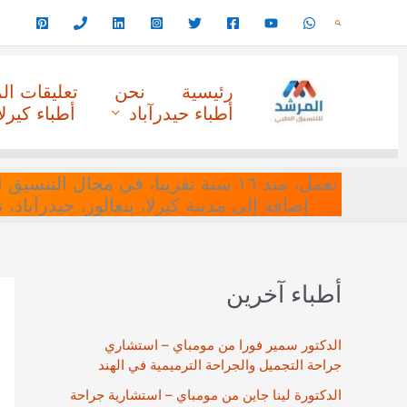
خطي
البحث
لى
لمحتوى
رئيسية
نحن
تعليقات ا
أطباء حيدرآباد
أطباء كيرلا
نعمل، منذ ١٦ سنة تقريبا، في مجا
إضافة إلى مدينة كيرلا، بنغالور، حيدرآباد،
أطباء آخرين
الدكتور سمير فورا من مومباي – استشاري
جراحة التجميل والجراحة الترميمية في الهند
الدكتورة لينا جاين من مومباي – استشارية جراحة