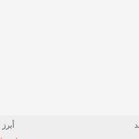
د
أبرز 