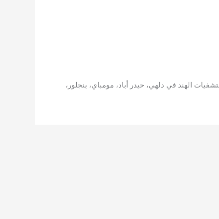
فيات الهند في دلهي، حيدر أباد، مومباي، بنجلور،