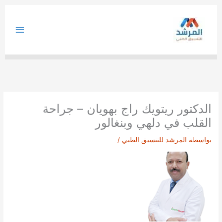
خطي
لى
لمحتوى
الدكتور ريتويك راج بهويان – جراحة
القلب في دلهي وبنغالور
بواسطة
المرشد للتنسيق الطبي
/