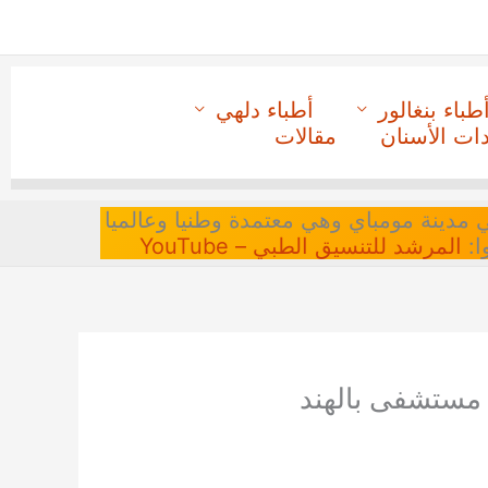
طباء بنغالور
أطباء دلهي
دات الأسنان
مقالات
 في مدينة مومباي وهي معتمدة وطنيا وعالميا
ا:
المرشد للتنسيق الطبي – YouTube
 مستشفى بالهند