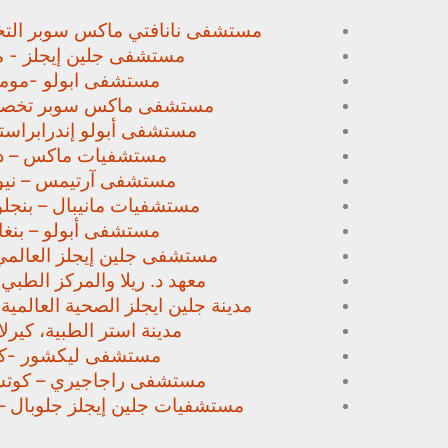
مستشفى نانافتي ماكس سوبر
الت
مستشفى جلين إيجلز - م
مستشفى ابولو -مومب
مستشفى ماكس سوبر تخص
مستشفى أبولو إندرابراستا
مستشفيات ماكس – د
مستشفى آرتيمس – نيو
مستشفيات مانيبال – بنجل
مستشفى أبولو – بنغا
مستشفى جلين إيجلز العالمي
معهد د. ريلا والمركز الطبي
مدينة جلين ايجلز الصحية العالمية 
مدينة استر الطبية، كيرلا،
مستشفى ليكشور -كي
مستشفى راجاجيري – كوتشي
مستشفيات جلين إيجلز جلوبال –