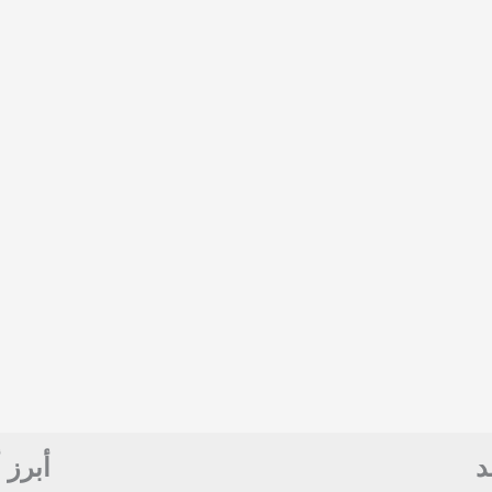
د
أبرز 