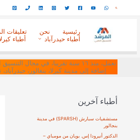
خطي
البحث
لى
لمحتوى
رئيسية
نحن
تعليقات ا
أطباء حيدرآباد
أطباء كيرلا
نعمل، منذ ١٦ سنة تقريبا، في مجا
إضافة إلى مدينة كيرلا، بنغالور، حيدرآباد،
أطباء آخرين
مستشفيات سبارش (SPARSH) في مدينة
بنجالور
الدكتور أنيرودا إس. بويان من مومباي –