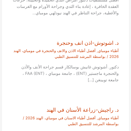
العقدة الخافرة ، إعادة بناء الثدي وجراحة الأورام مع الغرسات
والأغطية، جراحة التناظر في الهند نيودلهي مومباي…
د. اشوتوش-اذن انف وحنجرة
أطباء مومباي
,
أفضل أطباء الاذن والانف والحنجرة في مومباي، الهند
2026
/ بواسطة
المرشد للتنسيق الطبي
دكتور. أشوتوش غانيش بوسالكار قسم جراحة الأنف والأذن
والحنجرة ماجستير (ENT) ، جامعة مومباي ، FAA (ENT) ،
جامعة توبينغن […]
د. راجيش-زراعة الأسنان في الهند
أطباء مومباي
,
أفضل أطباء الاسنان في مومباي، الهند 2026
/
بواسطة
المرشد للتنسيق الطبي