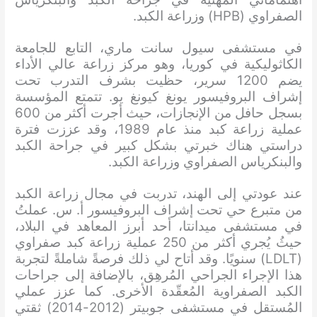
الصفراوي (HPB) وزراعة الكبد.
في مستشفى سيول سانت ماري، التابع للجامعة
الكاثوليكية في كوريا، وهو مركز زراعة عالي الأداء
يضم 1200 سرير، حظيت بشرف التدرب تحت
إشراف البروفيسور يونغ كيونغ يو. تتمتع المؤسسة
بسجل حافل من الإنجازات، حيث أجرت أكثر من 600
عملية زراعة كبد منذ عام 1989، وقد عززت فترة
دراستي هناك خبرتي بشكل كبير في جراحة الكبد
والبنكرياس الصفراوي وزراعة الكبد.
عند عودتي إلى الهند، تدربت في مجال زراعة الكبد
من متبرع حي تحت إشراف البروفيسور أ. س. عملتُ
في مستشفى ميدانتا، أحد أبرز المعاهد في البلاد،
حيثُ يُجري أكثر من 250 عملية زراعة كبد صفراوي
(LDLT) سنويًا. وقد أتاح لي ذلك فرصةً شاملةً لتجربة
هذا الإجراء الجراحي المُرهِق، بالإضافة إلى جراحات
الكبد الصفراوية المُعقّدة الأخرى. كما عزز عملي
المُستقل في مستشفى جوبيتر (2012-2014) ثقتي