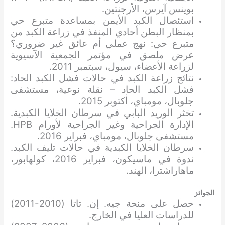
بوينس آيرس، الأرجنتين.
استئصال الكبد الأيمن بمساعدة متبرع حي
بمنظار البطن أحادي المنفذ في زراعة الكبد من
متبرع حي: نهج عملي أم عائق غير ضروري؟
عرض ملصق في مؤتمر الجمعية الآسيوية
لزراعة الأعضاء، سيول، سبتمبر 2011.
نتائج زراعة الكبد في حالات فشل الكبد الحاد:
فشل الكبد الحاد – نقلة نوعية، مستشفى
جلوبال، مومباي، أكتوبر 2015.
تخثر الوريد البابي في سرطان الخلايا الكبدية.
الإدارة الجراحية وغير الجراحية لأورام HPB.
مستشفى جلوبال، مومباي، فبراير 2016.
سرطان الخلايا الكبدية في حالات تليف الكبد.
ندوة في ماسيكون، فبراير 2016، كولهابور،
ماهاراشترا، الهند.
الجوائز
حصل على منحة جيه. إن. تاتا (2010-2011)
للدراسات العليا في الخارج.