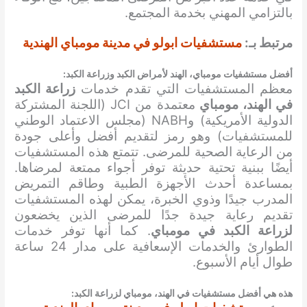
بالتزامي المهني بخدمة المجتمع.
مرتبط بـ:
مستشفيات ابولو في مدينة مومباي الهندية
أفضل مستشفيات مومباي، الهند لأمراض الكبد وزراعة الكبد:
معظم المستشفيات التي تقدم خدمات
زراعة الكبد
في الهند، مومباي
معتمدة من JCI (اللجنة المشتركة
الدولية الأمريكية) وNABH (مجلس الاعتماد الوطني
للمستشفيات) وهو رمز لتقديم أفضل وأعلى جودة
من الرعاية الصحية للمرضى. تتمتع هذه المستشفيات
أيضًا ببنية تحتية حديثة توفر أجواء ممتعة لمرضاها.
بمساعدة أحدث الأجهزة الطبية وطاقم التمريض
المدرب جيدًا وذوي الخبرة، يمكن لهذه المستشفيات
تقديم رعاية جيدة جدًا للمرضى الذين يخضعون
لزراعة الكبد في مومباي
. كما أنها توفر خدمات
الطوارئ والخدمات الإسعافية على مدار 24 ساعة
طوال أيام الأسبوع.
هذه هي أفضل مستشفيات في الهند، مومباي
لزراعة الكبد
: