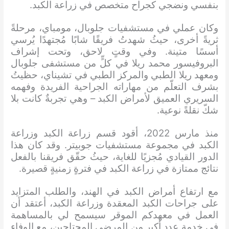
بنفسي ونضجي كجراح متخصص في زراعة الكبد.
وكان عملي في مستشفيات جلوبال، مومباي، مرحلةً
ثريةً أخرى، حيثُ شهدتُ فريقًا شابًا مُجتهدًا يُرسي
أسسًا متينة. وفي وقتٍ لاحق، وتحت إشراف
البروفيسور محمد ريلا في كلٍّ من مستشفى جلوبال
ومعهد ريلا الطبي والمركز الطبي في تشيناي، حظيتُ
بشرف التعلّم من مهاراته الجراحية الفريدة وفهمه
السريري العميق لأمراض الكبد – وهي تجربةٌ كانت بلا
شكّ نقلةً نوعية.
منذ مارس 2022، أقود قسم زراعة الكبد وزراعة
الكبد في مجموعة مستشفيات جوبيتر. وقد كان هذا
الدور القيادي مُجزيًا للغاية، حيثُ حقّق فريقنا بالفعل
نتائج ممتازة في زراعة الكبد في فترةٍ زمنيةٍ قصيرة.
مع ارتفاع أمراض الكبد في الهند، والطلب المتزايد
على جراحات الكبد المعقدة وزراعة الكبد، أعتقد أن
العمل في معهدكم الموقر سيسمح لي بالمساهمة
في خدمة عدد أكبر من المرضى المحتاجين، مع الوفاء