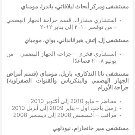
مستشفى ومركز أبحاث ليلافاتي، باندرا، مومباي
استشاري مشارك، قسم جراحة الجهاز الهضمي
– من نوفمبر ٢٠١٠ إلى يناير ٢٠١٢
مستشفى إل. إتش. هيرانانداني، بواي، مومباي
استشاري فخري – جراحة الجهاز الهضمي – من
يوليو ٢٠٠٨ فصاعدًا
مستشفى تاتا التذكاري، باريل، مومباي (قسم أمراض
الجهاز الهضمي والبنكرياس والقنوات الصفراوية)
جراحة الأورام
محاضر – مايو 2010 إلى أكتوبر 2010
زميل باحث أول – يناير 2009 إلى أبريل 2010
مراقب – أغسطس 2008 إلى ديسمبر 2008
مستشفى سير جانجارام، نيودلهي