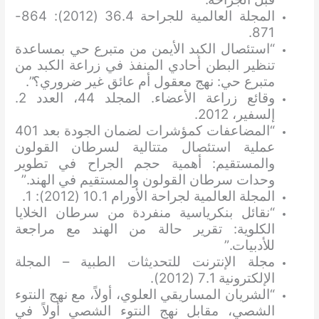
المجلة العالمية للجراحة 36.4 (2012): 864-
871.
“استئصال الكبد الأيمن من متبرع حي بمساعدة
تنظير البطن أحادي المنفذ في زراعة الكبد من
متبرع حي: نهج معقول أم عائق غير ضروري؟”.
وقائع زراعة الأعضاء. المجلد 44، العدد 2.
إلسفير، 2012.
“المضاعفات كمؤشرات لضمان الجودة بعد 401
عملية استئصال متتالية لسرطان القولون
والمستقيم: أهمية حجم الجراح في تطوير
وحدات سرطان القولون والمستقيم في الهند.”
المجلة العالمية لجراحة الأورام 10.1 (2012): 1.
“نقائل بنكرياسية منفردة من سرطان الخلايا
الكلوية: تقرير حالة من الهند مع مراجعة
للأدبيات.”
مجلة الإنترنت للتحديثات الطبية – المجلة
الإلكترونية 7.1 (2012).
“الشريان المساريقي العلوي، أولاً، مع نهج النتوء
الشصي، مقابل نهج النتوء الشصي أولاً في