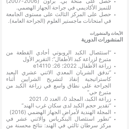
حصل على منحة بي. براون (2006-2007)
للتميز الأكاديمي في جراحة الجهاز الهضمي.
حصل على المركز الثالث على مستوى الجامعة
في امتحانات ماجستير العلوم (الجراحة العامة).
الأبحاث والمنشورات
المنشورات الدورية
“استئصال الكبد الروبوتي أحادي القطعة من
متبرع لزراعة كبد الأطفال”: التقرير الأول
زراعة الأطفال. 2022؛ 26: e14110
“تدفق الشريان المعدي الاثني عشري البعيد
كاستراتيجية إنقاذ لتشريح الشرايين أثناء
الجراحة على نطاق واسع في زراعة الكبد من
متبرع حي”
زراعة الكبد، المجلد 0، العدد 0، 2021
“تقدير حجم الكبد لدى سكان غرب الهند”
المجلة الهندية لأمراض الجهاز الهضمي (2016)
“تطور استئصال البنكرياس والاثني عشر في
مركز سرطان ثالثي في ​​الهند: نتائج محسنة من