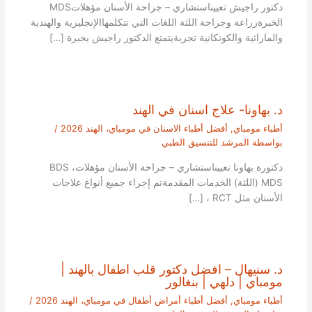
دكتور راجيش تعييناستشاري – جراحة الأسنان مؤهلاتMDS
الخبرةزراعة وجراحة اللثة اللغات التي تتكلمهاالإنجليزية والهندية
والماراثية والكونكانية تجربةيتمتع الدكتور راجيش بخبرة […]
د. بهاونا- علاج اسنان في الهند
أطباء مومباي
,
أفضل أطباء الاسنان في مومباي، الهند 2026
/
بواسطة
المرشد للتنسيق الطبي
دكتورة بهاونا تعييناستشاري – جراحة الأسنان مؤهلاتBDS ،
MDS (اللثة) الخدمات المقدمةتم إجراء جميع أنواع علاجات
الأسنان مثل RCT ، […]
د. سنيهال – افضل دكتور قلب اطفال بالهند |
مومباي | دلهي | بنغالور
أطباء مومباي
,
أفضل أطباء أمراض أطفال في مومباي، الهند 2026
/