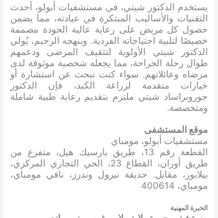
يستخدم الدكتور شيتي، في مستشفيات أبولو، أحدث
التقنيات والأساليب المبتكرة في عيادته، مما يضمن
حصول كل مريض على رعاية عالية الجودة مصممة
خصيصًا لتلبية احتياجاته الفردية. وبنهجه الرحيم، يُولي
الدكتور شيتي الأولوية لتثقيف المرضى ودعمهم
طوال رحلة الجراحة، مما يجعله شخصية موثوقة لدى
مرضاه وعائلاتهم. سواء كنت تبحث عن استشارة أو
خيارات متقدمة لزراعة الكبد، فإن الدكتور
جوروبراساد شيتي ملتزم بتقديم رعاية طبية شاملة
ومتخصصة.
موقع المستشفى
مستشفيات أبولو، مومباي
القطعة رقم 13، طريق بارسيك هيل، متفرع من
طريق أوران، القطاع 23، الحي التجاري المركزي،
بيلابور، مقابل. حديقة نيرول وندرز، نافي مومباي،
مومباي، 400614
الخبرة المهنية