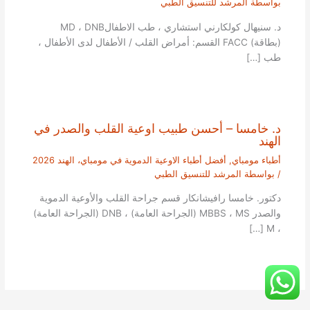
بواسطة
المرشد للتنسيق الطبي
د. سنيهال كولكارني استشاري ، طب الاطفالMD ، DNB
(بطاقة) FACC القسم: أمراض القلب / الأطفال لدى الأطفال ،
طب […]
د. خامسا – أحسن طبيب اوعية القلب والصدر في
الهند
أطباء مومباي
,
أفضل أطباء الاوعية الدموية في مومباي، الهند 2026
/ بواسطة
المرشد للتنسيق الطبي
دكتور. خامسا رافيشانكار قسم جراحة القلب والأوعية الدموية
والصدر MBBS ، MS (الجراحة العامة) ، DNB (الجراحة العامة)
، M […]