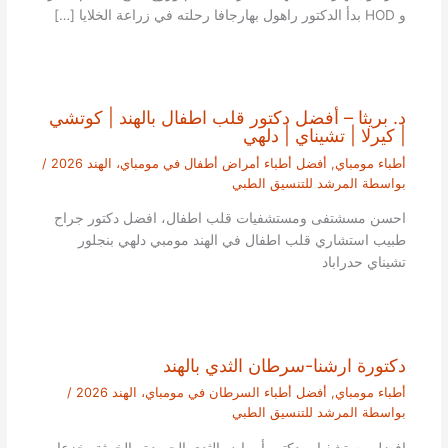
و HOD بدأ الدكتور راهول بهارجافا رحلته في زراعة الخلايا […]
د. بريثا – أفضل دكتور قلب اطفال بالهند | كوتشي
| كيرلا | تشيناي | دلهي
أطباء مومباي
,
أفضل أطباء أمراض أطفال في مومباي، الهند 2026
/
بواسطة
المرشد للتنسيق الطبي
احسن مسشتفى ومستشفيات قلب اطفال، افضل دكتور جراح
طبيب استشاري قلب اطفال في الهند مومبي دلهي بنجلور
تشيناي حدراباد
دكتورة ارشنا-سرطان الثدي بالهند
أطباء مومباي
,
أفضل أطباء السرطان في مومباي، الهند 2026
/
بواسطة
المرشد للتنسيق الطبي
افضل مستشفيات دكتور أمراض الثدي الحميدة والخبيثة، خزعات