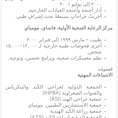
٢٠٠٠ إلى يوليو ٢٠٠١
أدار أجنحة وأجنحة العيادات الخارجية.
أجريتُ جراحاتٍ بسيطةً تحت إشرافٍ طبي.
مركز الرعاية الصحية الأولية، فاساي، مومباي
طبيب – مارس ١٩٩٩ إلى فبراير ٢٠٠٠
أجرى فحوصات طبية خارجية لـ ١٢,٠٠٠-١٥,٠٠٠
شخص.
نظم معسكرات صحية، وبرامج تحصين، وتوعية.
العضويات
الانتماءات المهنية
الجمعية الدولية لجراحي الكبد والبنكرياس
والقنوات الصفراوية (IHPBA)
جمعية جراحي الهند (ASI)
جمعية الاستشاريين الطبيين، مومباي
جمعية زراعة الكبد الهندية
الجمعية الدولية لزراعة الكبد (ILTS)