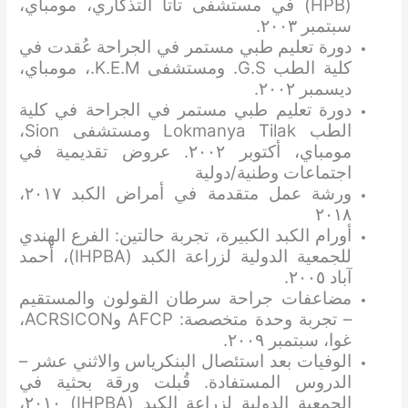
(HPB) في مستشفى تاتا التذكاري، مومباي،
سبتمبر ٢٠٠٣.
دورة تعليم طبي مستمر في الجراحة عُقدت في
كلية الطب G.S. ومستشفى K.E.M.، مومباي،
ديسمبر ٢٠٠٢.
دورة تعليم طبي مستمر في الجراحة في كلية
الطب Lokmanya Tilak ومستشفى Sion،
مومباي، أكتوبر ٢٠٠٢. عروض تقديمية في
اجتماعات وطنية/دولية
ورشة عمل متقدمة في أمراض الكبد ٢٠١٧،
٢٠١٨
أورام الكبد الكبيرة، تجربة حالتين: الفرع الهندي
للجمعية الدولية لزراعة الكبد (IHPBA)، أحمد
آباد ٢٠٠٥.
مضاعفات جراحة سرطان القولون والمستقيم
– تجربة وحدة متخصصة: AFCP وACRSICON،
غوا، سبتمبر ٢٠٠٩.
الوفيات بعد استئصال البنكرياس والاثني عشر –
الدروس المستفادة. قُبلت ورقة بحثية في
الجمعية الدولية لزراعة الكبد (IHPBA) ٢٠١٠،