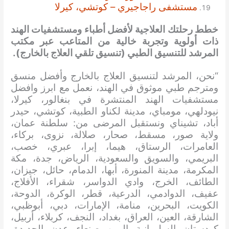
مستشفى راجاجيري – كوتشي، كيرلا
خطط رحلتك العلاجية لأفضل أطباء ومستشفيات الهند
ذات أولوية وتجربة خالية من المتاعب عبر مكتب
المرشد للتنسيق الطبي (تنسيق تلقي العلاج بالخارج).
“نحن، المرشد لتنسيق العلاج بالخارج وأفضل منسق
ومترجم طبي موثوق في الهند، نعمل مع ابرز وافضل
مستشفيات الهند المنتشرة في بنغالور، كيرلا،
نيودلهي، مومباي، مدينة لكناو الطبية، كوتشي، حيدر
أباد، تشيناي ونستقبل المرضى من: سلطنة عمان،
ولاية صور، مسقط، صحار، صلالة، نزوى، بركاء،
العامرات، الرستاق، هيما، إبرا، عبري، خصب،
البريمي، والسويق والسعودية، الرياض، جدة، مكة
المكرمة، مدينة المنورة، أبها، الدمام، حائل، جيزان،
الطائف، الخرج، وادي الدواسر، شقراء، الأفلاج،
عفيف، الدوادمي، الدرعية، قطر، الوكرة، الدوحة،
الكويت، البحرين، منامة، الإمارات، دبي، أبوظبي،
الشارقة، العين، العراق، بغداد، النجف، كربلاء، أربيل،
كردستان، السليمانية، اليمن، صنعاء، عدن، الحديدة،