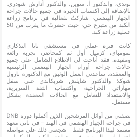
نوندي، والدكتور أ. سوين، والدكتور أدارش شودري.
بالإضافة إلى اكتساب الخبرة في جميع حالات جراحة
الجهاز الهضمي، شاركتُ بفعالية في برنامج زراعة
الكبد من متبرع حي، حيث حضرتُ ما يقرب من 50
عملية زراعة كبد.
كانت فترة عملي في مستشفى تاتا التذكاري
بمومباي، كزميل أول ثم كمحاضر، تجربة رائعة
ومفيدة. فقد أتاحت لي الاطلاع الشامل على جميع
حالات جراحة أورام الجهاز الهضمي الرئيسية
والمعقدة. ساعدني العمل الوثيق مع الدكتورة بارول
شوكلا والدكتور شايلش شريكاندي على صقل
مهاراتي الجراحية، واكتساب الثقة السريرية،
والاستعداد للتعامل مع الحالات المعقدة بشكل
مستقل.
بصفتي من أوائل المرشحين الذين أكملوا دورة DNB
في جراحة الجهاز الهضمي في الهند – في ثاني معهد
معتمد لهذا البرنامج فقط – شجعني ذلك على مواصلة
اهتماماتي المهنية في جراحة الكبد والبنكرياس