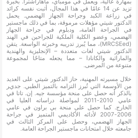
بمهارة عالية، ويعمل في مومباي، ماهاراشترا. بخبرة
تزيد عن 14 عامًا في هذا المجال، أثبت نفسه كرائد
في زراعة الكبد وجراحة الجهاز الهضمي. يحمل
الدكتور شيتي مؤهلات مرموقة، بما في ذلك ماجستير
في الجراحة العامة، ودبلوم في جراحة الجهاز
الهضمي، وعضو الكلية الملكية للجراحين في الهند
(MRCSEed)، مما يُبرز تدريبه وخبرته الواسعة. يتقن
الدكتور شيتي لغات متعددة – الإنجليزية والهندية
والماراثية والكانادا – مما يجعله متاحًا لمجموعة
متنوعة من المرضى.
خلال مسيرته المهنية، حاز الدكتور شيتي على العديد
من الأوسمة التي تُبرز التزامه بالتميز الطبي. جدير
بالذكر أنه حصل على منحة مؤسسة جيه. إن. تاتا في
عامي 2010-2011 لمواصلة دراساته العليا في
الخارج. كما حصل على منحة بي براون في عامي
2006-2007 لأدائه الأكاديمي المتميز في جراحة
الجهاز الهضمي، وحصل على المركز الثالث في
جامعته خلال امتحانات ماجستير الجراحة العامة.