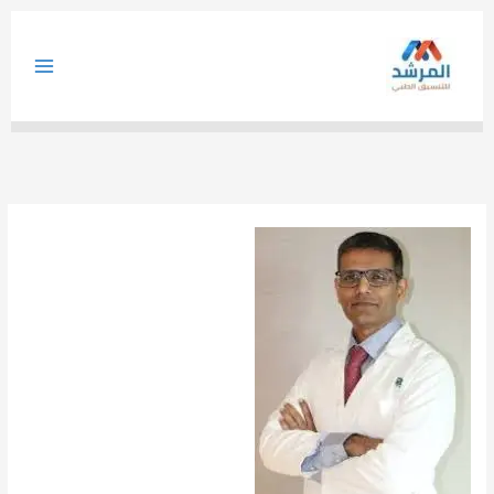
خطي
لى
لمحتوى