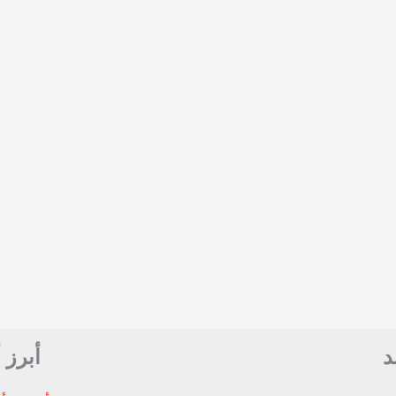
د
أبرز 