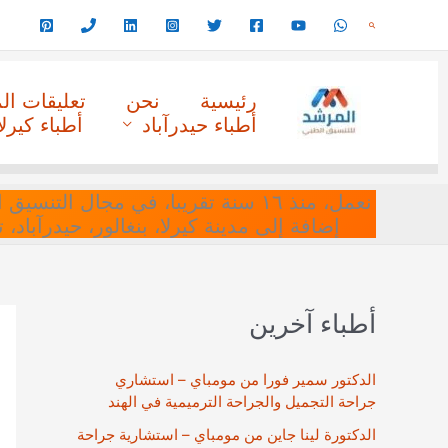
خطي
البحث
لى
لمحتوى
رئيسية
نحن
تعليقات ا
أطباء حيدرآباد
أطباء كيرلا
نعمل، منذ ١٦ سنة تقريبا، في مجا
إضافة إلى مدينة كيرلا، بنغالور، حيدرآباد،
أطباء آخرين
الدكتور سمير فورا من مومباي – استشاري
جراحة التجميل والجراحة الترميمية في الهند
الدكتورة لينا جاين من مومباي – استشارية جراحة