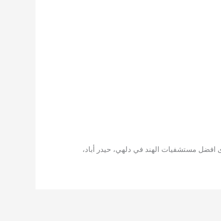
ى افضل مستشفيات الهند في دلهي، حيدر أباد،