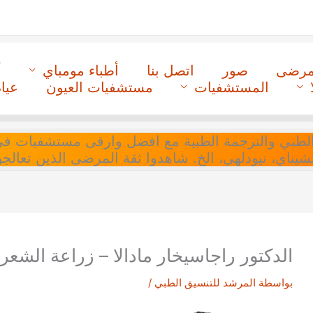
لمرضى
صور
اتصل بنا
أطباء مومباي
أ
المستشفيات
مستشفيات العيون
عيا
ل التنسيق الطبي والترجمة الطبية مع افضل وارقى مستشفيات
 تشيناي، نيودلهي، الخ. شاهدوا ثقة المرضى الذين تعالجو
الدكتور راجاسيخار مادالا – زراعة الشعر
بواسطة
المرشد للتنسيق الطبي
/