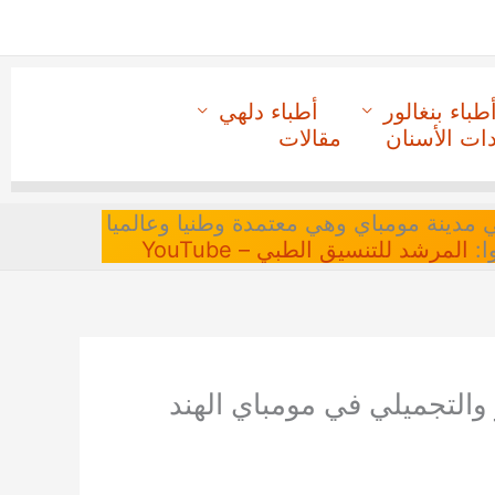
طباء بنغالور
أطباء دلهي
دات الأسنان
مقالات
 في مدينة مومباي وهي معتمدة وطنيا وعالميا
ا:
المرشد للتنسيق الطبي – YouTube
 والتجميلي في مومباي الهند