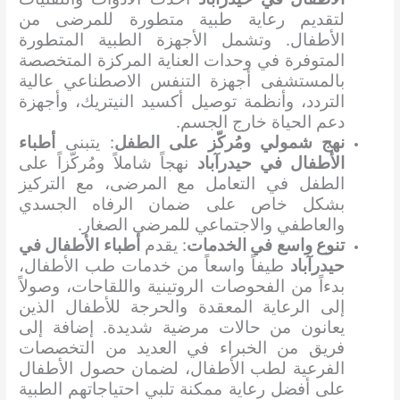
لتقديم رعاية طبية متطورة للمرضى من
الأطفال. وتشمل الأجهزة الطبية المتطورة
المتوفرة في وحدات العناية المركزة المتخصصة
بالمستشفى أجهزة التنفس الاصطناعي عالية
التردد، وأنظمة توصيل أكسيد النيتريك، وأجهزة
دعم الحياة خارج الجسم.
نهج شمولي ومُركّز على الطفل
: يتبنى
أطباء
الأطفال في حيدرآباد
نهجاً شاملاً ومُركّزاً على
الطفل في التعامل مع المرضى، مع التركيز
بشكل خاص على ضمان الرفاه الجسدي
والعاطفي والاجتماعي للمرضى الصغار.
تنوع واسع في الخدمات
: يقدم
أطباء الأطفال في
حيدرآباد
طيفاً واسعاً من خدمات طب الأطفال،
بدءاً من الفحوصات الروتينية واللقاحات، وصولاً
إلى الرعاية المعقدة والحرجة للأطفال الذين
يعانون من حالات مرضية شديدة. إضافة إلى
فريق من الخبراء في العديد من التخصصات
الفرعية لطب الأطفال، لضمان حصول الأطفال
على أفضل رعاية ممكنة تلبي احتياجاتهم الطبية