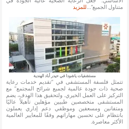
الأساسي: “جعل الرعاية الصحية عالية الجودة في
متناول الجميع”…
للمزيد
مستشفيات ياشودا في حيدر أباد الهندية
تتمثل فلسفة المستشفى في “تقديم خدمات رعاية
صحية ذات جودة عالمية لجميع شرائح المجتمع” مع
التركيز على العمل الخيري. ولتحقيق هذا الهدف، يضم
المستشفى متخصصين طبيين مؤهلين تأهيلاً عاليًا
ومتفانين ومسعفين وموظفي دعم إداري يعملون
بانتظام على تحسين مهاراتهم وفقًا للمعايير العالمية
الأكثر معاصرة.