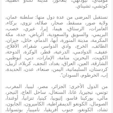
مومباي، نيودلهي، بنغالور، مدينة لكناو الطبية،
كوتشي، تشيناي.
نستقبل المرضى من عدة دول منها: سلطنة عمان،
ولاية صور، مسقط، صحار، صلالة، نزوى، بركاء،
العامرات، الرستاق، هيما، إبرا، عبري، خصب،
البريمي، والسويق والسعودية، الرياض، جدة، مكة
المكرمة، مدينة المنورة، أبها، الدمام، حائل، جيزان،
الطائف، الخرج، وادي الدواسر، شقراء، الأفلاج،
عفيف، الدوادمي، الدرعية، قطر، الوكرة، الدوحة،
الكويت، البحرين، منامة، الإمارات، دبي، أبوظبي،
الشارقة، العين، العراق، بغداد، النجف، كربلاء، أربيل،
كردستان، السليمانية، اليمن، صنعاء، عدن، الحديدة،
إب، الخرطوم، السودان”.
من الدول الأخرى: الجزائر، مصر، ليبيا، المغرب،
تونس، نيجيريا، غانا، السنغال، ساحل العاج، النيجر،
مالي، بوركينا فاسو، إثيوبيا، كينيا، تنزانيا، أوغندا،
الصومال، الكونغو الديمقراطية، الكاميرون، الجابون،
تشاد، الكونغو، جنوب أفريقيا، ناميبيا، بوتسوانا،