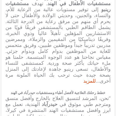
مستشفيات الأطفال في الهند
. تهدف
مستشفيات
رينبو
إلى توفير مستويات عالية من الرعاية للأم،
والنساء، والجنين، وحديثي الولادة والأطفال حتى لا
يحرم أي منهم من مرفق رعاية من الدرجة الثالثة.
يشمل الطاقم الطبي بالمستشفى فريقًا قويًا من
الاستشاريين المؤهلين تأهيلاً عالياً وذوي الخبرة،
وفريقًا ديناميكيًا من المقيمين والزملاء، وممرضين
مدربين تدريباً جيداً وموظفين طبيين، وفريق متحمس
للغاية من الموظفين بدوام كامل وبدوام جزئي.
مقياس نجاحنا هو عدد الوجوه المبتسمة. حلمنا هو
ملء حياتك بأكثر صحة وردية. كمستشفى للنساء
والأطفال، تسعى رينبو جاهدة لإعادتك إلى المنزل
بصحة جيدة حيث ترحب بك الحياة الملونة مرة
أخرى…
للمزيد
خطط رحلتك العلاجية لأفضل أطباء ومستشفيات حيدرآباد في الهند
“نحن، المرشد لتنسيق العلاج بالخارج وأفضل منسق
ومترجم طبي موثوق في
حيدرآباد
الهندية، نعمل مع
ابرز وافضل مستشفيات الهند المنتشرة في كيرلا،