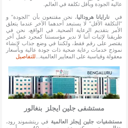
عالية الجودة وبأقل تكلفة في العالم.
في
نارايانا هروداليا
، نحن مقتنعون بأن “الجودة” و
“التكلفة الأقل” لا يستبعد أحدهما الآخر عندما يتعلق
الأمر بتقديم الرعاية الصحية. في الواقع، نحن في
طريقنا لإثبات أننا لا ندير مؤسستنا كمجرد عمل آخر
يقتصر على رقم فقط، ولكننا في وضع جذاب لإنشاء
نموذج خدمات رعاية صحية ذات جودة عالية وبأسعار
معقولة وقياسية على المعايير العالمية…
للتفاصيل
مستشفى جلين ايجلز بنغالور
مستشفيات جلين إيجلز العالمية
في ريتشموند رود،