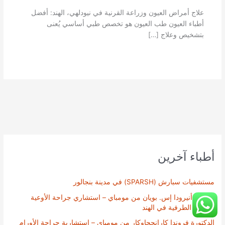
علاج أمراض العيون وزراعة القرنية في نيودلهي، الهند: أفضل
أطباء العيون طب العيون هو تخصص طبي أساسي يُعنى
بتشخيص وعلاج […]
أطباء آخرين
مستشفيات سبارش (SPARSH) في مدينة بنجالور
الدكتور أنيرودا إس. بويان من مومباي – استشاري جراحة الأوعية
الدموية الطرفية في الهند
الدكتورة فروندا كارانججاوكار من مومباي – استشارية جراحة الأورام