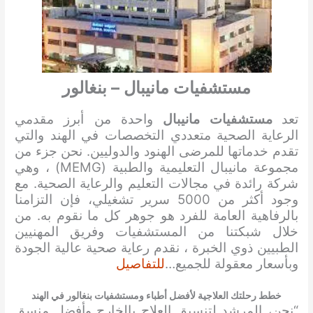
مستشفيات مانيبال – بنغالور
تعد
مستشفيات مانيبال
واحدة من أبرز مقدمي
الرعاية الصحية متعددي التخصصات في الهند والتي
تقدم خدماتها للمرضى الهنود والدوليين. نحن جزء من
مجموعة مانيبال التعليمية والطبية (MEMG) ، وهي
شركة رائدة في مجالات التعليم والرعاية الصحية. مع
وجود أكثر من 5000 سرير تشغيلي، فإن التزامنا
بالرفاهية العامة للفرد هو جوهر كل ما نقوم به. من
خلال شبكتنا من المستشفيات وفريق المهنيين
الطبيين ذوي الخبرة ، نقدم رعاية صحية عالية الجودة
وبأسعار معقولة للجميع…
للتفاصيل
خطط رحلتك العلاجية لأفضل أطباء ومستشفيات بنغالور في الهند
“نحن، المرشد لتنسيق العلاج بالخارج وأفضل منسق