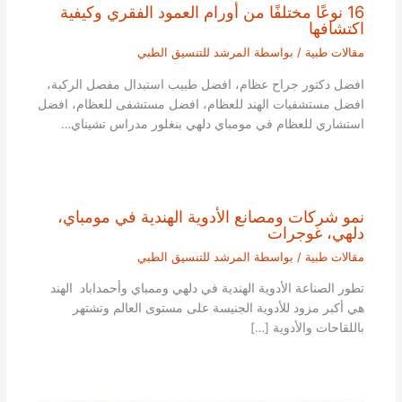
16 نوعًا مختلفًا من أورام العمود الفقري وكيفية
اكتشافها
مقالات طبية
/ بواسطة
المرشد للتنسيق الطبي
افضل دكتور جراح عظام، افضل طبيب استبدال مفصل الركبة،
افضل مستشفيات الهند للعظام، افضل مستشفى للعظام، افضل
استشاري للعظام في مومباي دلهي بنغلور مدراس تشيناي…
نمو شركات ومصانع الأدوية الهندية في مومباي،
دلهي، غوجرات
مقالات طبية
/ بواسطة
المرشد للتنسيق الطبي
تطور الصناعة الأدوية الهندية في دلهي وممباي وأحمداباد الهند
هي أكبر مزود للأدوية الجنيسة على مستوى العالم وتشتهر
باللقاحات والأدوية […]