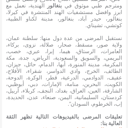
ومترجم طبي موثوق في
بنغالور
الهندية، نعمل مع
ابرز وافضل مستشفيات الهند المنتشرة في كيرلا،
بنغالور، حيدر آباد، بنغالور، مدينة لكناو الطبية،
كوتشي، تشيناي.
نستقبل المرضى من عدة دول منها: سلطنة عمان،
ولاية صور، مسقط، صحار، صلالة، نزوى، بركاء،
العامرات، الرستاق، هيما، إبرا، عبري، خصب،
البريمي، والسويق والسعودية، الرياض، جدة، مكة
المكرمة، مدينة المنورة، أبها، الدمام، حائل، جيزان،
الطائف، الخرج، وادي الدواسر، شقراء، الأفلاج،
عفيف، الدوادمي، الدرعية، قطر، الوكرة، الدوحة،
الكويت، البحرين، منامة، الإمارات، دبي، أبوظبي،
الشارقة، العين، العراق، بغداد، النجف، كربلاء، أربيل،
كردستان، السليمانية، اليمن، صنعاء، عدن، الحديدة،
إب، الخرطوم، السودان”.
تعليقات المرضى بالفيديوهات التالية تظهر الثقة
العالية بنا: