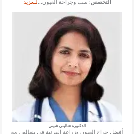
التخصص
: طب وجراحة العيون…
للمزيد
الدكتورة شاليني شيتي
أفضل جراح العيون وزراعة القرنية في بنغالور. مع