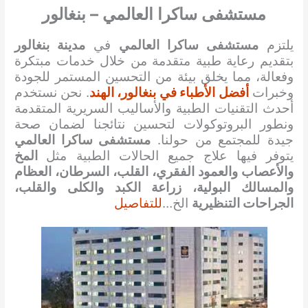
مستشفى ساكرا العالمي – بنغالور
يلتزم
مستشفى ساكرا العالمي
في
مدينة بنغالور
بتقديم رعاية طبية متقدمة من خلال خدمات مبتكرة
وفعالة، مما يخلق بيئة من التحسين المستمر للجودة
وخبرات
أفضل الأطباء في بنغالور، الهند
. نحن نستخدم
أحدث التقنيات الطبية والأساليب السريرية المتقدمة
ونطور البروتوكولات لتحسين نتائجنا لضمان صحة
جيدة للمجتمع من حولنا.
مستشفى ساكرا العالمي
يتوفر فيها علاج جميع الحالات الطبية مثل
المخ
والأعصاب والعمود الفقري، القلب، السرطان، العظام
والمسالك البولية، زراعة الكبد والكلى والقلب،
الجراحات التنظيرية
الخ…
للتفاصيل