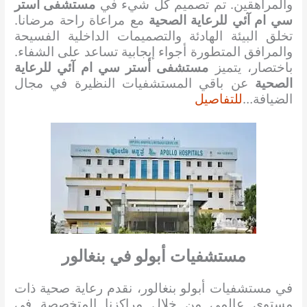
والمراهقين. تم تصميم كل شيء في
مستشفى أستر
سي ام آئي للرعاية الصحية
مع مراعاة راحة مرضانا.
تخلق البيئة الهادئة والتصميمات الداخلية الفسيحة
والمرافق المتطورة أجواء إيجابية تساعد على الشفاء.
باختصار، يتميز
مستشفى أستر سي ام آئي للرعاية
الصحية
عن باقي المستشفيات النظيرة في مجال
الضيافة…
للتفاصيل
مستشفيات أبولو في بنغالور
في مستشفيات أبولو بنغالور، نقدم رعاية صحية ذات
مستوى عالمي من خلال مراكزنا المتخصصة في