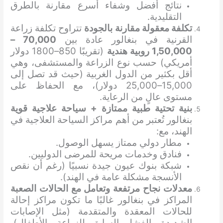
نتائج أفضل وشفاء أسرع مقارنة بالطرق
التقليدية.
تكلفة معقولة مقارنة بالجودة
تتراوح تكلفة زراعة
القرنية في بنغالور عادة بين
70,000 –
1,50,000 روبية هندية
(تقريبًا 850–1800 دولار
أمريكي) حسب نوع الزراعة والمستشفى، وهي
أقل بكثير من الدول الغربية (حيث قد تصل إلى
15,000–25,000 دولار)، مع الحفاظ على
مستوى عالٍ من الرعاية.
بنية تحتية طبية ممتازة + سياحة علاجية قوية
بنغالور تُعتبر من أهم مراكز السياحة العلاجية في
الهند، مع:
مطار دولي ممتاز يسهل الوصول.
فنادق وخدمات مريحة للمرضى الدوليين.
شبكة بنوك عيون جيدة نسبيًا (رغم أن نقص
الأنسجة مشكلة عامة في الهند).
معدلات نجاح مرتفعة وتعامل مع الحالات الصعبة
المراكز في بنغالور غالبًا ما تكون مراكز إحالة
للحالات المعقدة والمتقدمة (مثل الإصابات
الشديدة، الفشل السابق للزراعة، الأطفال)،