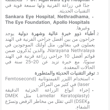
جدًا في زراعة القرنية ولها سمعة قوية في
التقنيات الحديثة.
Sankara Eye Hospital
,
Nethradhama
,
The Eye Foundation
,
Apollo Hospitals
وغيرها.
أطباء ذوو خبرة عالية وشهرة دولية
يوجد
جراحون من بين أفضل جراحي القرنية في الهند
يعملون في بنغالور، مثل أولئك الموجودين في
Narayana Nethralaya، والذين يُذكرون ضمن
قوائم أفضل 10 جراحي زراعة قرنية في الهند
سنويًا، مع خبرة تزيد عن 20–25 سنة في
الحالات المعقدة.
توفر التقنيات الحديثة والمتطورة
استخدام الليزر الفيمتوثانية (Femtosecond
laser) في كثير من المراكز.
إجراء أنواع الزراعة الجزئية الدقيقة
(Lamellar Keratoplasty مثل DMEK
وDSEK) التي تقلل من مخاطر الرفض وتسرّع
الشفاء.