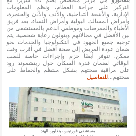
بنغالورو
هي مركز متخصص يضم 40 سريراً مع
التركيز على جراحة العظام، ونظم المعلومات
الإدارية، والأشعة التداخلية، والأنف والأذن والحنجرة،
وأمراض المسالك البولية وأمراض النساء. يعد فريق
الأطباء والممرضات وموظفي الدعم بالمستشفى من
بين الأفضل في مجالاتهم ويتولون رعاية شخصية. يتم
توجيه جميع الجهود في التكنولوجيا والخدمات نحو
ضمان عودة المريض إلى صحة أفضل في أقرب وقت
ممكن. تتوفر أيضًا حزم وإجراءات خاصة للطب
الوقائي لضمان قدرة السكان حول ريتشموند رود
على مراقبة صحتهم بشكل منتظم والحفاظ على
صحتهم…
للتفاصيل
مستشفى فورتيس، بنغلور، الهند