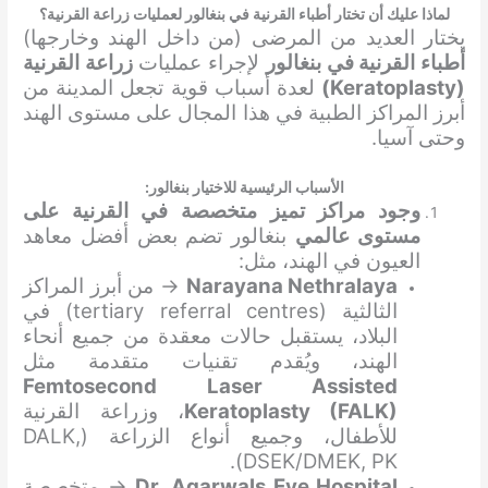
لماذا عليك أن تختار أطباء القرنية في بنغالور لعمليات زراعة القرنية؟
يختار العديد من المرضى (من داخل الهند وخارجها)
أطباء القرنية في بنغالور
لإجراء عمليات
زراعة القرنية
(Keratoplasty)
لعدة أسباب قوية تجعل المدينة من
أبرز المراكز الطبية في هذا المجال على مستوى الهند
وحتى آسيا.
الأسباب الرئيسية للاختيار بنغالور:
وجود مراكز تميز متخصصة في القرنية على
مستوى عالمي
بنغالور تضم بعض أفضل معاهد
العيون في الهند، مثل:
Narayana Nethralaya
→ من أبرز المراكز
الثالثية (tertiary referral centres) في
البلاد، يستقبل حالات معقدة من جميع أنحاء
الهند، ويُقدم تقنيات متقدمة مثل
Femtosecond Laser Assisted
Keratoplasty (FALK)
، وزراعة القرنية
للأطفال، وجميع أنواع الزراعة (DALK,
DSEK/DMEK, PK).
Dr. Agarwals Eye Hospital
→ متخصصة