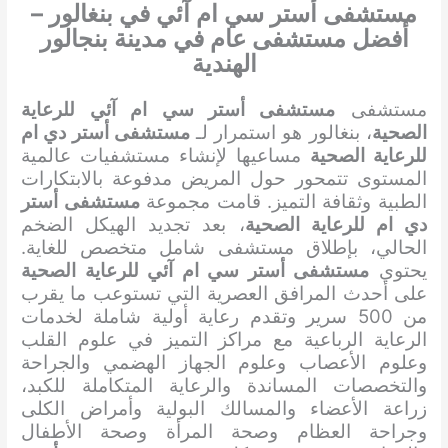
مستشفى أستر سي ام آئي في بنغالور –
أفضل مستشفى عام في مدينة بنجالور
الهندية
مستشفى
مستشفى أستر سي ام آئي للرعاية
الصحية
، بنغالور هو استمرار لـ
مستشفى أستر دي ام
للرعاية الصحية
مساعيها لإنشاء مستشفيات عالمية
المستوى تتمحور حول المريض مدفوعة بالابتكارات
الطبية وثقافة التميز. قامت مجموعة
مستشفى أستر
دي ام للرعاية الصحية
، بعد تجديد الهيكل الضخم
الحالي، بإطلاق مستشفى شامل متخصص للغاية.
يحتوي
مستشفى أستر سي ام آئي للرعاية الصحية
على أحدث المرافق العصرية التي تستوعب ما يقرب
من 500 سرير وتقدم رعاية أولية شاملة لخدمات
الرعاية الرباعية مع مراكز التميز في علوم القلب
وعلوم الأعصاب وعلوم الجهاز الهضمي والجراحة
والتخصصات المساندة والرعاية المتكاملة للكبد،
زراعة الأعضاء والمسالك البولية وأمراض الكلى
وجراحة العظام وصحة المرأة وصحة الأطفال