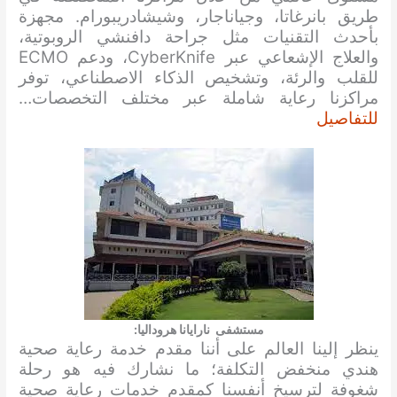
طريق بانرغاتا، وجياناجار، وشيشادريبورام. مجهزة
بأحدث التقنيات مثل جراحة دافنشي الروبوتية،
والعلاج الإشعاعي عبر CyberKnife، ودعم ECMO
للقلب والرئة، وتشخيص الذكاء الاصطناعي، توفر
مراكزنا رعاية شاملة عبر مختلف التخصصات…
للتفاصيل
مستشفى نارايانا هروداليا:
ينظر إلينا العالم على أننا مقدم خدمة رعاية صحية
هندي منخفض التكلفة؛ ما نشارك فيه هو رحلة
شغوفة لترسيخ أنفسنا كمقدم خدمات رعاية صحية