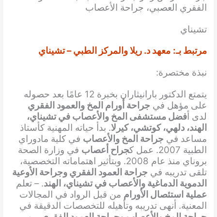
الفقري العصبي، جراحة الأعصاب
تشيناي
مرتبط بـ:
معهد د. ريلا والمركز الطبي – تشيناي
نبذة مختصرة:
يتمتع الدكتور بارانيثاران بخبرة 12 عامًا بعد حصوله
على مؤهل في
جراحة أورام المخ والعمود الفقري
لدى أ
فضل مستشفى المخ والأعصاب في تشيناي،
الهند، دلهي، كوتشي، كيرلا
. بدأ حياته المهنية كأستاذ
مساعد في
جراحة المخ والأعصاب
في كلية مادوراي
الطبية 2007. عمل ك
جراح أعصاب
في وزارة الصحة
بروناي منذ عام 2008. وبتأثير اهتماماته التخصصية،
تلقى تدريبه في
جراحة العمود الفقري وجراحة الأوعية
الدموية الدماغية والأعصاب في تشيناي، الهند
. – تعلم
عملية استئصال الأورام
من قبل الرواد في المجالات
المعنية. أنهى تدريبه وتأهيله للتخصصات الدقيقة في
جراحة المخ والأعصاب وجراحة العمود الفقري
من