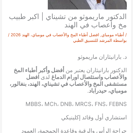
الدكتور ماريموثو من تشيناي | اكبر طبيب
مخ وأعصاب في الهند
/
أطباء مومباي
,
افضل أطباء المخ والأعصاب في مومباي، الهند 2026
/
بواسطة
المرشد للتنسيق الطبي
د. بارانيثاران ماريموثو
الدكتور بارانيثاران يعتبر من
أفضل وأكبر أطباء المخ
والأعصاب واستئصال اورام الدماغ
لدى
افضل
مستشفى المخ والأعصاب في تشيناي، الهند، بنغالور،
مومباي، حيدراباد
.
MBBS، MCh، DNB، MRCS، FNS، FEBNS
استشاري أول وقائد إكلينيكي
جراحة الرأس والرقبة وقاعدة الجمجمة، العمود