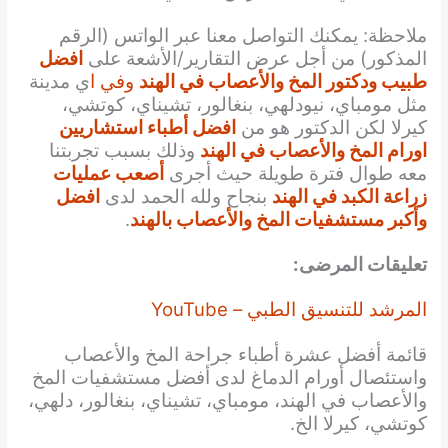
ملاحظة: يمكنك التواصل معنا عبر الواتس (الرقم
المذكور) من أجل عرض التقارير/الأشعة على
افضل
طبيب ودكتور المخ والأعصاب في الهند
وفي ا
ي مدينة
مثل مومباي، نيودلهي، بنغالور، تشيناي، كوتشي،
كيرلا لكن الدكتور هو من
افضل أطباء استشاريين
اورام المخ والأعصاب في الهند
وذلك بسبب تجربتنا
معه طوال فترة طويلة حيث أجرى
أصعب عمليات
زراعة الكبد في الهند
بنجاح ولله الحمد لدى
افضل
وأكبر مستشفيات المخ والأعصاب بالهند
.
تعليقات المرضى:
المرشد للتنسيق الطبي – YouTube
قائمة أفضل عشرة أطباء جراحة المخ والأعصاب
واستئصال أورام الدماغ لدى أفضل مستشفيات المخ
والأعصاب في الهند، مومباي، تشيناي، بنغالور، دلهي،
كوتشي، كيرلا الخ.