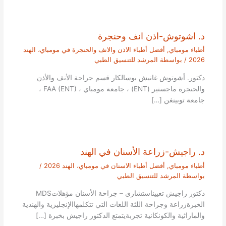
د. اشوتوش-اذن انف وحنجرة
أطباء مومباي
,
أفضل أطباء الاذن والانف والحنجرة في مومباي، الهند
2026
/ بواسطة
المرشد للتنسيق الطبي
دكتور. أشوتوش غانيش بوسالكار قسم جراحة الأنف والأذن
والحنجرة ماجستير (ENT) ، جامعة مومباي ، FAA (ENT) ،
جامعة توبينغن […]
د. راجيش-زراعة الأسنان في الهند
أطباء مومباي
,
أفضل أطباء الاسنان في مومباي، الهند 2026
/
بواسطة
المرشد للتنسيق الطبي
دكتور راجيش تعييناستشاري – جراحة الأسنان مؤهلاتMDS
الخبرةزراعة وجراحة اللثة اللغات التي تتكلمهاالإنجليزية والهندية
والماراثية والكونكانية تجربةيتمتع الدكتور راجيش بخبرة […]