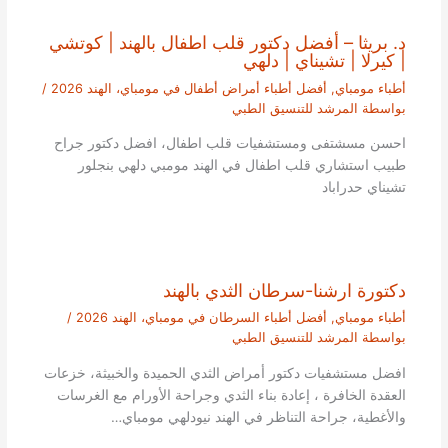
د. بريثا – أفضل دكتور قلب اطفال بالهند | كوتشي
| كيرلا | تشيناي | دلهي
أطباء مومباي
,
أفضل أطباء أمراض أطفال في مومباي، الهند 2026
/
بواسطة
المرشد للتنسيق الطبي
احسن مسشتفى ومستشفيات قلب اطفال، افضل دكتور جراح
طبيب استشاري قلب اطفال في الهند مومبي دلهي بنجلور
تشيناي حدراباد
دكتورة ارشنا-سرطان الثدي بالهند
أطباء مومباي
,
أفضل أطباء السرطان في مومباي، الهند 2026
/
بواسطة
المرشد للتنسيق الطبي
افضل مستشفيات دكتور أمراض الثدي الحميدة والخبيثة، خزعات
العقدة الخافرة ، إعادة بناء الثدي وجراحة الأورام مع الغرسات
والأغطية، جراحة التناظر في الهند نيودلهي مومباي…