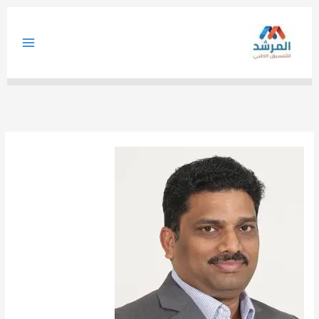
خطي
لى
لمحتوى