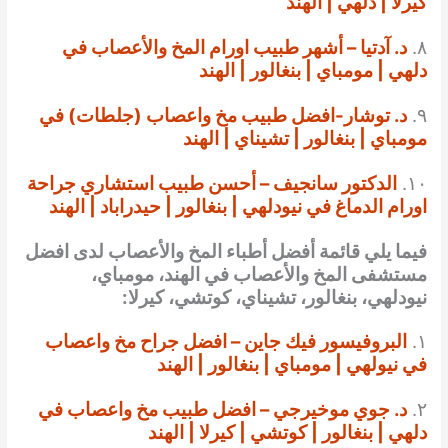
كيرلا | دلهي | الهند
٨.
د. آدتيا – أشهر طبيب اورام المخ والأعصاب في
دلهي | مومباي | بنغالور | الهند
٩.
د. توشار-افضل طبيب مخ واعصاب (جلطات) في
مومباي | بنغالور | تشيناي | الهند
١٠.
الدكتور سانجيف – أحسن طبيب استشاري جراحة
اورام الدماغ في نيودلهي | بنغالور | حيدراباد | الهند
فيما يلي قائمة أفضل أطباء المخ والأعصاب لدى افضل
مستشفى المخ والأعصاب في الهند، مومباي،
نيودلهي، بنغالور، تشيناي، كوتشي، كيرلا:
١.
البروفيسور فيك جاين – افضل جراح مخ واعصاب
في نيولهي | مومباي | بنغالور | الهند
٢.
د. جوي موخيرجي – افضل طبيب مخ واعصاب في
دلهي | بنغالور | كوتشي | كيرلا | الهند