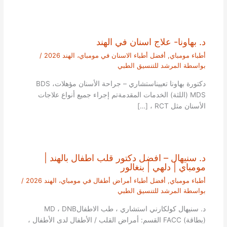
د. بهاونا- علاج اسنان في الهند
أطباء مومباي
,
أفضل أطباء الاسنان في مومباي، الهند 2026
/
بواسطة
المرشد للتنسيق الطبي
دكتورة بهاونا تعييناستشاري – جراحة الأسنان مؤهلاتBDS ،
MDS (اللثة) الخدمات المقدمةتم إجراء جميع أنواع علاجات
الأسنان مثل RCT ، […]
د. سنيهال – افضل دكتور قلب اطفال بالهند |
مومباي | دلهي | بنغالور
أطباء مومباي
,
أفضل أطباء أمراض أطفال في مومباي، الهند 2026
/
بواسطة
المرشد للتنسيق الطبي
د. سنيهال كولكارني استشاري ، طب الاطفالMD ، DNB
(بطاقة) FACC القسم: أمراض القلب / الأطفال لدى الأطفال ،