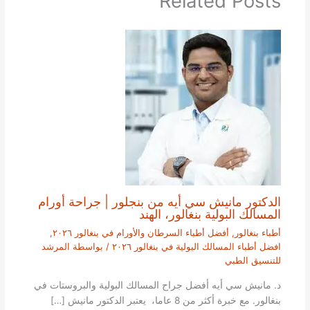
Related Posts
الدكتور مانيش سي أيه من بنجلور | جراحة أورام
المسالك البولية بنغالور، الهند
أطباء بنغالور
,
أفضل أطباء السرطان والأورام في بنغالور ٢٠٢٦
,
افضل أطباء المسالك البولية في بنغالور ٢٠٢٦
/ بواسطة
المرشد
للتنسيق الطبي
د. مانيش سي أيه أفضل جراح المسالك البولية والبروستات في
بنغالور. مع خبرة أكثر من 8 عاما، يعتبر الدكتور مانيش […]