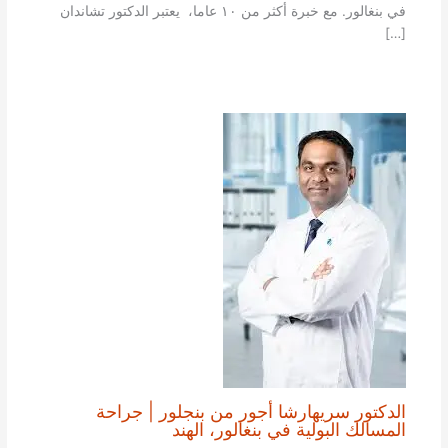
في بنغالور. مع خبرة أكثر من ١٠ عاما، يعتبر الدكتور تشاندان
[…]
الدكتور سريهارشا أجور من بنجلور | جراحة
المسالك البولية في بنغالور، الهند