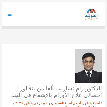
خطي
لى
لمحتوى
الدكتور رام تشاريث ألفا من بنغالور |
أخصائي علاج الأورام بالإشعاع في الهند
/
أطباء بنغالور
,
أفضل أطباء السرطان والأورام في بنغالور ٢٠٢٦
/