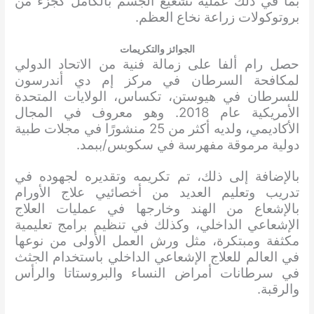
بما في ذلك عملية تشعيع الجسم بالكامل كجزء من
بروتوكولات زراعة نخاع العظم.
الجوائز والتكريمات
حصل رام ألفا على زمالة فنية من الاتحاد الدولي
لمكافحة السرطان في مركز إم دي أندرسون
للسرطان في هيوستن، تكساس، الولايات المتحدة
الأمريكية عام 2018. وهو معروف في المجال
الأكاديمي، ولديه أكثر من 25 منشورًا في مجلات طبية
دولية مرموقة مفهرسة في سكوبس/ببمد.
بالإضافة إلى ذلك، تم تكريمه وتقديره لجهوده في
تدريب وتعليم العديد من أخصائيي علاج الأورام
بالإشعاع من الهند وخارجها في عمليات العلاج
الإشعاعي الداخلي، وكذلك في تنظيم برامج تعليمية
مكثفة ومبتكرة، مثل ورش العمل الأولى من نوعها
في العالم للعلاج الإشعاعي الداخلي باستخدام الجثث
في سرطانات أمراض النساء والبروستاتا والرأس
والرقبة.