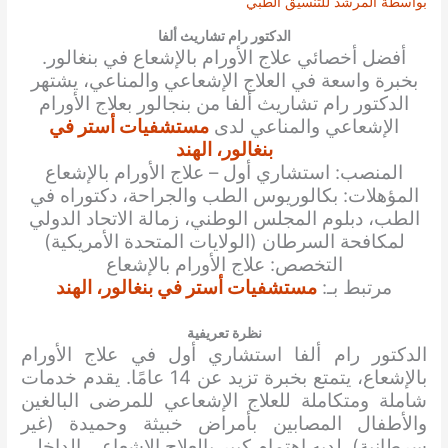
بواسطة
المرشد للتنسيق الطبي
الدكتور رام تشاريث ألفا
أفضل أخصائي
علاج الأورام بالإشعاع
في بنغالور.
بخبرة واسعة في العلاج الإشعاعي والمناعي، يشتهر
الدكتور
رام تشاريث ألفا
من بنجالور بعلاج الأورام
الإشعاعي والمناعي لدى
مستشفيات أستر في
بنغالور، الهند
المنصب: استشاري أول – علاج الأورام بالإشعاع
المؤهلات: بكالوريوس الطب والجراحة، دكتوراه في
الطب، دبلوم المجلس الوطني، زمالة الاتحاد الدولي
لمكافحة السرطان (الولايات المتحدة الأمريكية)
التخصص: علاج الأورام بالإشعاع
مرتبط بـ:
مستشفيات أستر في بنغالور، الهند
نظرة تعريفية
الدكتور رام ألفا استشاري أول في علاج الأورام
بالإشعاع، يتمتع بخبرة تزيد عن 14 عامًا. يقدم خدمات
شاملة ومتكاملة للعلاج الإشعاعي للمرضى البالغين
والأطفال المصابين بأمراض خبيثة وحميدة (غير
سرطانية). لديه اهتمام كبير بالعلاج الإشعاعي الداخلي