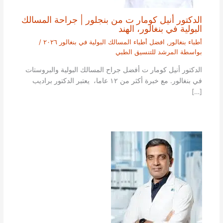
الدكتور أنيل كومار ت من بنجلور | جراحة المسالك
البولية في بنغالور، الهند
أطباء بنغالور
,
افضل أطباء المسالك البولية في بنغالور ٢٠٢٦
/
بواسطة
المرشد للتنسيق الطبي
الدكتور أنيل كومار ت أفضل جراح المسالك البولية والبروستات
في بنغالور. مع خبرة أكثر من ١٢ عاما، يعتبر الدكتور براديب
[…]