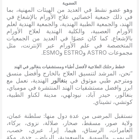
العضوية
وهو عضو نشط في العديد من الهيئات المهنية، بما
في ذلك جمعية أخصائيي علاج الأورام بالإشعاع في
الهند، والجمعية الطبية الهندية، والجمعية الهندية لعلم
الأورام العصبية، والكلية الهندية لعلاج الأورام
بالإشعاع. كما كان عضوًا في العديد من الجمعيات
المتخصصة في علم الأورام عبر الإنترنت، مثل
مجموعات ASTRO وESTRO وESMO.
خطط رحلتك العلاجية لأفضل أطباء ومستشفيات بنغالور في الهند
“نحن، المرشد لتنسيق العلاج بالخارج وأفضل منسق
ومترجم طبي موثوق في
بنغالور
الهندية، نعمل مع
ابرز وافضل مستشفيات الهند المنتشرة في مومباي،
بنغالور، حيدر آباد، نيودلهي، مدينة لكناو الطبية،
كوتشي، تشيناي.
نستقبل المرضى من عدة دول منها: سلطنة عمان،
ولاية صور، مسقط، صحار، صلالة، نزوى، بركاء،
العامرات، الرستاق، هيما، إبرا، عبري، خصب،
البريمي، والسويق والسعودية، الرياض، جدة، مكة