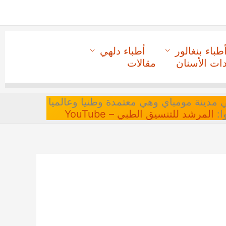
طباء بنغالور
أطباء دلهي
دات الأسنان
مقالات
 في مدينة مومباي وهي معتمدة وطنيا وعالميا
ا:
المرشد للتنسيق الطبي – YouTube