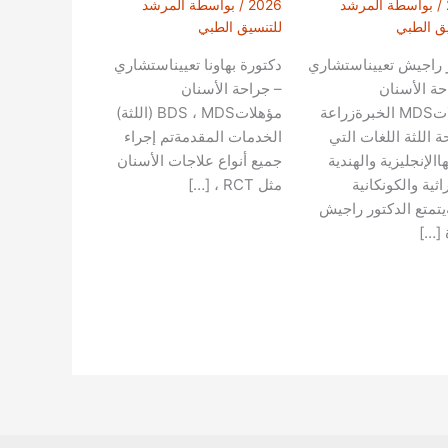
/ بواسطة
المرشد
2026
/ بواسطة
المرشد
يق الطبي
للتنسيق الطبي
 راجيش تعييناستشاري
دكتورة بهاونا تعييناستشاري
حة الأسنان
– جراحة الأسنان
مؤهلاتMDS الخبرةزراعة
مؤهلاتBDS ، MDS (اللثة)
 اللثة اللغات التي
الخدمات المقدمةتم إجراء
االإنجليزية والهندية
جميع أنواع علاجات الأسنان
اثية والكونكانية
مثل RCT ، […]
يتمتع الدكتور راجيش
 […]