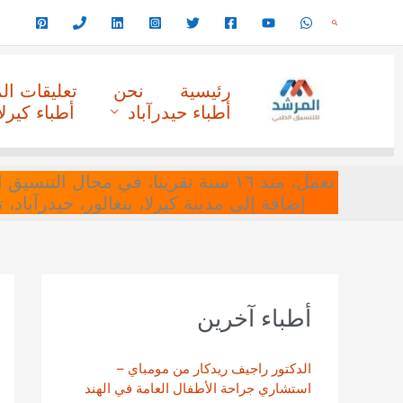
خطي
البحث
لى
لمحتوى
رئيسية
نحن
تعليقات ا
أطباء حيدرآباد
أطباء كيرلا
نعمل، منذ ١٦ سنة تقريبا، في مجا
إضافة إلى مدينة كيرلا، بنغالور، حيدرآباد،
أطباء آخرين
الدكتور راجيف ريدكار من مومباي –
استشاري جراحة الأطفال العامة في الهند