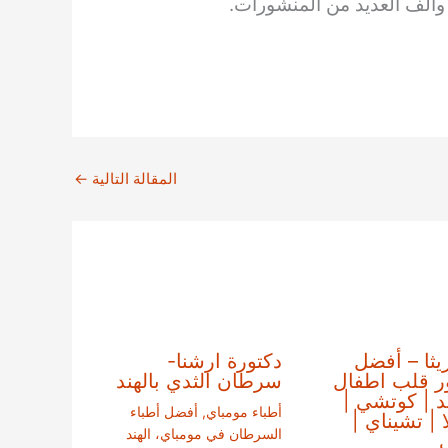
ألف العديد من المنشورات.
المقالة التالية
←
ريثا – أفضل
دكتورة ارشنا-
ر قلب اطفال
سرطان الثدي بالهند
ند | كوتشي |
أطباء مومباي
,
أفضل أطباء
ا | تشيناي |
السرطان في مومباي، الهند