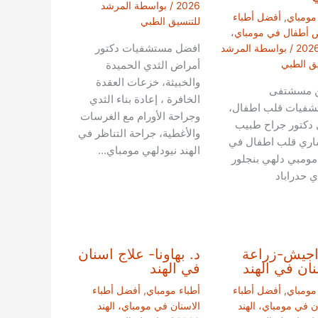
2026
/ بواسطة
المرشد
 مومباي
,
أفضل أطباء
للتنسيق الطبي
 أطفال في مومباي،
افضل مستشفيات دكتور
/ بواسطة
المرشد
يق الطبي
أمراض الثدي الحميدة
والخبيثة، خزعات العقدة
 مسشتفى
الخافرة ، إعادة بناء الثدي
شفيات قلب اطفال،
وجراحة الأورام مع الغرسات
دكتور جراح طبيب
والأغطية، جراحة التناظر في
اري قلب اطفال في
الهند نيودلهي مومباي…
 مومبي دلهي بنجلور
ي حدراباد
اجيش-زراعة
د. بهاونا- علاج اسنان
نان في الهند
في الهند
 مومباي
,
أفضل أطباء
أطباء مومباي
,
أفضل أطباء
ن في مومباي، الهند
الاسنان في مومباي، الهند