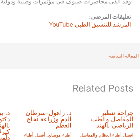
وقد ألقى محاضرات ضيوف في مؤتمرات وطنية ودولية و
تعليقات المرضى:
المرشد للتنسيق الطبي YouTube
المقالة السابقة
Related Posts
جراحة تنظير
د. راهول-سرطان
د. ب
المفاصل والطب
الدم وزراعة نخاع
دكتو
الرياضي بالهند
العظم
باله
كيرل
افضل أطباء العظام والمفاصل
أطباء مومباي
,
أفضل أطباء
دلهي