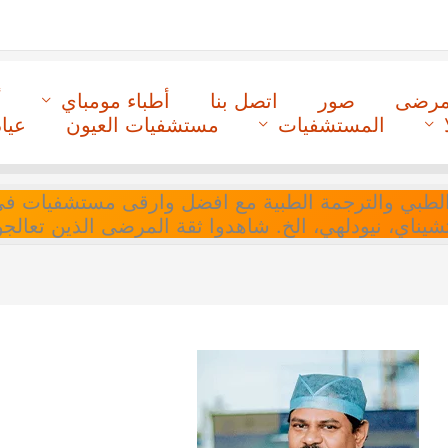
لمرضى
صور
اتصل بنا
أطباء مومباي
أ
المستشفيات
مستشفيات العيون
عيا
ل التنسيق الطبي والترجمة الطبية مع افضل وارقى مستشفيات
 تشيناي، نيودلهي، الخ. شاهدوا ثقة المرضى الذين تعالجو