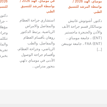
في مومباي، الهند 2026
/
مومباي، الهند 2026
/
2026
بواسطة
المرشد للتنسيق
بواسطة
المرشد للتنسيق
للتنس
الطبي
الطبي
دكتور
استشاري جراحة العظام
دكتور. أشوتوش غانيش
– جرا
والمفاصل والامراض
بوسالكار قسم جراحة الأنف
الرياضية. يرتبط الدكتور
والأذن والحنجرة ماجستير
وجراحة
روهان بأقسام العظام
(ENT) ، جامعة مومباي ،
تتكلمه
والمفاصل، والطب
FAA (ENT) ، جامعة توبينغن
والمار
الرياضي، وجراحة العظام،
[…]
تجربة
وأقسام جراحة الوصول
بخبرة
الأدنى في مومباي دلهي
بنجور مدراس…