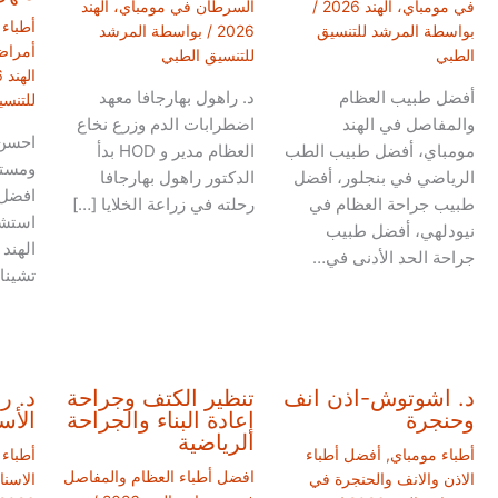
في مومباي، الهند 2026
/
السرطان في مومباي، الهند
أطباء
بواسطة
المرشد للتنسيق
2026
/ بواسطة
المرشد
أمراض
الطبي
للتنسيق الطبي
الهند 2026
أفضل طبيب العظام
د. راهول بهارجافا معهد
للتنس
والمفاصل في الهند
اضطرابات الدم وزرع نخاع
احسن
مومباي، أفضل طبيب الطب
العظام مدير و HOD بدأ
ومست
الرياضي في بنجلور، أفضل
الدكتور راهول بهارجافا
افضل 
طبيب جراحة العظام في
رحلته في زراعة الخلايا […]
استش
نيودلهي، أفضل طبيب
الهند
جراحة الحد الأدنى في…
تشينا
د. اشوتوش-اذن انف
تنظير الكتف وجراحة
د. ر
وحنجرة
إعادة البناء والجراحة
الأس
الرياضية
أطباء مومباي
,
أفضل أطباء
أطباء
افضل أطباء العظام والمفاصل
الاذن والانف والحنجرة في
الاسنا