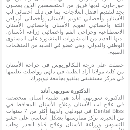
جورجاون. لديها فريق من المتخصصين الذين يعملون
بجد لتقديم أفضل العلاجات، بما في ذلك أخصائي لب
الأسنان وأخصائي تقويم الأسنان وأخصائي أمراض
اللثة وأخصائيي تقويم الأسنان وأخصائيي الأسنان
الاصطناعية وجراحي الفم وأخصائيي زراعة الأسنان.
لديها العديد من المنشورات المنشورة على المستوى
الوطني والدولي، وهي عضو في العديد من المنظمات
الطبية.
حصلت على درجة البكالوريوس في جراحة الأسنان
من كلية مولانا آزاد الطبية في دلهي وواصلت تعليمها
في مركز مستشفى بيلفيو بجامعة نيويورك.
الدكتورة سوربهي أناند
الدكتورة سوربهي أناند هي طبيبة أسنان متخصصة
في علاج لب الأسنان وعلاج الأسنان المحافظ في
Dental Bliss في نيودلهي ولديها أكثر من 7 سنوات
من الخبرة. تركز ممارستها بشكل أساسي على حشو
التسوس وزراعة الأسنان وعلاج قناة الجذر وطب