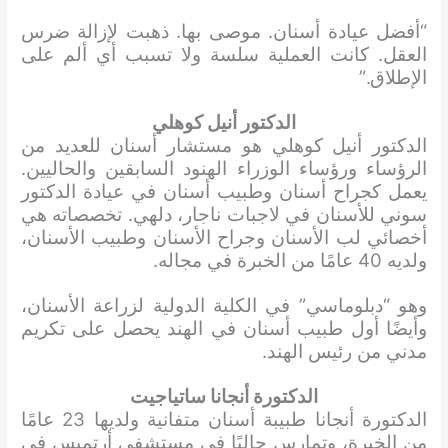
“أفضل عيادة أسنان. موصى بها. ذهبت لإزالة ضرس
العقل. كانت العملية سلسة ولا تسبب أي ألم على
الإطلاق.”
الدكتور أنيل كوهلي
الدكتور أنيل كوهلي هو مستشار أسنان للعديد من
الرؤساء ورؤساء الوزراء الهنود السابقين والحاليين.
يعمل كجراح أسنان وطبيب أسنان في عيادة الدكتور
سوني للأسنان في لاجبات ناجار، دلهي. تخصصاته هي
أخصائي لب الأسنان وجراح الأسنان وطبيب الأسنان،
ولديه 40 عامًا من الخبرة في مجاله.
وهو “دبلوماسي” في الكلية الدولية لزراعة الأسنان،
وأيضًا أول طبيب أسنان في الهند يحصل على تكريم
مدني من رئيس الهند.
الدكتورة أنجانا ساتياجيت
الدكتورة أنجانا طبيبة أسنان متفانية ولديها 23 عامًا
من الخبرة، وتمارس حاليًا في مستشفى أرتميس في