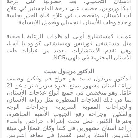
الأسنان التجميلي. بعد حصولها على درجة
البكالوريوس، حصلت على درجة الماجستير في علاج
لب الأسنان، وتخصصت في علاج قناة الجذر بجلسة
واحدة وطب الأسنان التجميلي وتجميل الابتسامة.
عملت كمستشارة أولى لمنظمات الرعاية الصحية
مثل مستشفى فورتيس ومستشفى كولومبيا آسيا،
وهي تقدم الاستشارات للعديد من عيادات طب
الأسنان المحترمة في دلهي/NCR.
الدكتور مريدول سيث
الدكتور مريدول سيث هو جراح فم وفكين وطبيب
زراعة أسنان مشهور يتمتع بخبرة سريرية تزيد عن 21
عامًا. وهو متخصص في جميع أنواع علاجات الأسنان،
بما في ذلك العلاجات المتطورة مثل زراعة الأسنان،
والجراحات الفموية السريرية، وجراحات الوجه
والفكين، وجراحة رفع الجيوب الأنفية المباشرة،
وغيرها الكثير. عمل تحت إشراف جراحين وأطباء
زراعة أسنان مشهورين في كندا وكان عضوًا في هيئة
التدريس (أستاذ ورئيس قسم) في معاهد التدريس