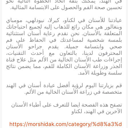
في الهند، يمكنك بثقة اتخاذ الخطوة التالية نحو
تحسين صحة الفم والحصول على الابتسامة المثالية.
عيادتنا للأسنان في لكناو، كيرلا، نيودلهي، مومباي
وبنغالور هي مكان رائع للذهاب إليه لجميع احتياجاتك
المتعلقة بالأسنان. نحن نقدم رعاية أسنان استثنائية
بلمسة شخصية لمساعدتك في الحفاظ على فم
صحي وابتسامة جميلة. يقدم جراحو الأسنان
المحترفون لدينا، بالتعاون مع أحدث التقنيات،
إجراءات طب الأسنان الخالية من الألم مثل علاج قناة
الجذر وزراعة الأسنان الكاملة للفم، مما يضمن نتائج
سلسة وطويلة الأمد.
قم بزيارتنا اليوم لرؤية أفضل عيادة أسنان في الهند
متخصصة في زراعة الأسنان الخالية من الألم.
تصفح هذه الفصحة ايضا للتعرف على أطباء الأسنان
الآخرين في الهند، لكناو
https://morshidak.com/category/%d8%a3%d