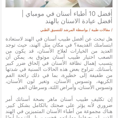
أفضل 10 أطباء أسنان في مومباي |
أفضل عيادة الاسنان بالهند
/
مقالات طبية
/ بواسطة
المرشد للتنسيق الطبي
هل تبحث عن أفضل طبيب أسنان في الهند لاستعادة
ابتسامتك القديمة؟ في مكان مثل الهند، حيث توجد
العديد من الخيارات لعلاج الأسنان، قد يكون من
الصعب اختيار طبيب أسنان موثوق به. يمكن أن
يتسبب إهمال نظافة الأسنان في إلحاق ضرر كبير
بأسنانك. تتراوح بعض هذه الحالات السنية في شدتها
من طفيفة إلى خطيرة، بما في ذلك رائحة الفم
الكريهة، وتسوس الأسنان، وتغير لون الأسنان،
وتسوس الأسنان، وأمراض اللثة، وسرطان الفم.
إن تكليف طبيب أسنان ماهر بصحة أسنانك أمر
ضروري لأنه يؤثر على صحتك بالكامل بشكل كبير.
هناك مجموعة من أطباء الأسنان المتميزين في الهند
الذين لم يصقلوا مهاراتهم فحسب، بل التزموا أيضًا