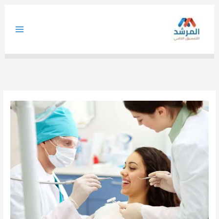
خطي
لى
لمحتوى