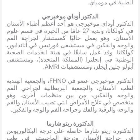
الطبية في مومباي.
الدكتور أوداي موخيرجي
الدكتور أوداي موخيرجي هو أحد أعظم أطباء الأسنان
في كولكاتا، ولديه 27 عامًا من الخبرة في قسم علوم
الأسنان. وهو يعمل حاليًا كمستشار لجراحة الفم
والوجه والفكين في مستشفى فورتيس في أناندابور،
كولكاتا. وقد عمل سابقًا في هيئة الخدمات الصحية
الوطنية في إنجلترا (المملكة المتحدة)، ومستشفى
أبولو جلين إيجلز، ومستشفيات AMRI.
الدكتور موخيرجي عضو في FHNO، والجمعية الهندية
لطب الأسنان، والجمعية البريطانية لجراحي الفم
والوجه والفكين، من بين منظمات أخرى. وهو
متخصص في علاج الأمراض التي تصيب الأسنان والفم
والوجه والرقبة والفك وجراحة الفم والوجه والفكين.
الدكتورة ريتو شارما
الدكتورة ريتو شارما حاصلة على درجة البكالوريوس
في جراحة الأسنان ودرجة الماجستير في طب