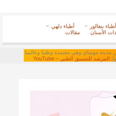
طباء بنغالور
أطباء دلهي
دات الأسنان
مقالات
 في مدينة مومباي وهي معتمدة وطنيا وعالميا
ا:
المرشد للتنسيق الطبي – YouTube