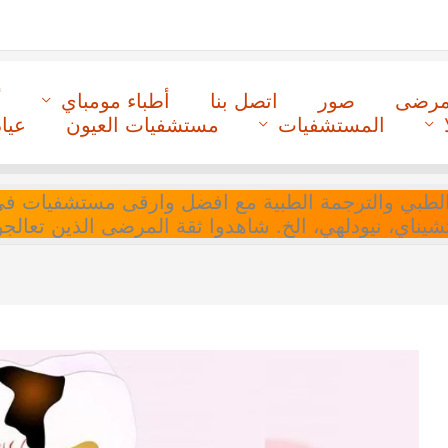
لمرضى
صور
اتصل بنا
أطباء مومباي
أ
المستشفيات
مستشفيات العيون
عيا
ل التنسيق الطبي والترجمة الطبية مع افضل وارقى مستشفيات
 تشيناي، نيودلهي، الخ. شاهدوا ثقة المرضى الذين تعالجو