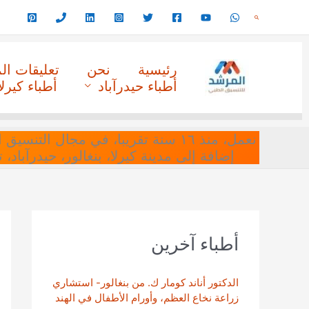
خطي
البحث
لى
لمحتوى
رئيسية
نحن
تعليقات ا
أطباء حيدرآباد
أطباء كيرلا
نعمل، منذ ١٦ سنة تقريبا، في مجا
إضافة إلى مدينة كيرلا، بنغالور، حيدرآباد،
أطباء آخرين
الدكتور أناند كومار ك. من بنغالور- استشاري
زراعة نخاع العظم، وأورام الأطفال في الهند