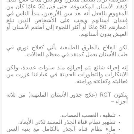
لإنقاذ الأسنان المكشوفة. حتى قبل 50 عامًا كان من
المفهوم بالفعل أنه بعد سن الأربعين، يبدأ الناس في
فقدان أسنانهم ويجب على الأشخاص الذين تبلغ
أعمارهم 50 عامًا أو أكثر اللجوء إلى أطقم الأسنان أو
العيش بدون أسنانهم.
لكن العلاج بالطرق الطبيعية يأتي كعلاج ثوري في
طب الأسنان يعمل كمنقذ في معظم الحالات.
إنه إجراء شائع يتم إجراؤه منذ سنوات عديدة، ولكن
الابتكارات والتطورات الحديثة في عياداتنا عززت من
فعاليته وكفاءته وراحته.
يتكون RCT (علاج جذور الأسنان الملتهبة) من ثلاثة
أجزاء –
تنظيف العصب المصاب.
تطهير نظام قناة الجذر المعقد ثلاثي الأبعاد.
ملء نظام قناة الجذر بالكامل مع بنية السن