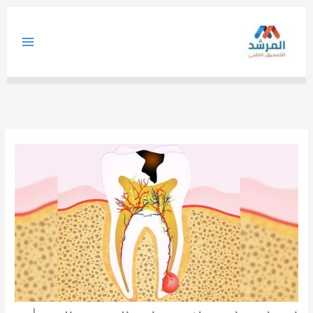
خطي
لى
لمحتوى