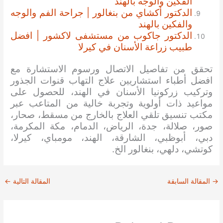
الفكين والوجه بالهند
الدكتور أكشاي من بنغالور | جراحة الفم والوجه
والفكين بالهند
الدكتور جاكوب من مستشفى لاكشور | افضل
طبيب زراعة الأسنان في كيرلا
تحقق من تفاصيل الاتصال ورسوم الاستشارة مع
افضل أطباء استشاريين علاج التهاب قنوات الجذور
وتركيب زركونيا الأسنان في الهند، للحصول على
مواعيد ذات أولوية وتجربة خالية من المتاعب
عبر
مكتب تنسيق تلقي العلاج بالخارج من مسقط، صحار،
صور، صلالة، جدة، الرياض، الدمام، مكة المكرمة،
دبي، أبوظبي، الشارقة، الهند، مومباي، كيرلا،
كوتشي، دلهي، بنغالور الخ.
→
المقالة السابقة
المقالة التالية
←