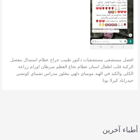
افضل مستشفى مستشفيات دكتور طبيب جراح عظام استبدال مفصل
الركبة قلب اطفال اسنان عظام نخاع العظم سرطان اورام زراعة
الكلى والكبد في الهند مومباي دلهي بنغلور مدراس تشيناي كوتشي
حيدراباد كيرلا بونا
أطباء آخرين