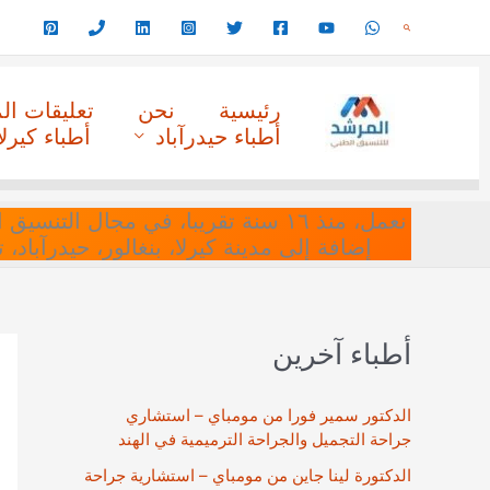
خطي
البحث
لى
لمحتوى
رئيسية
نحن
تعليقات ا
أطباء حيدرآباد
أطباء كيرلا
نعمل، منذ ١٦ سنة تقريبا، في مجا
إضافة إلى مدينة كيرلا، بنغالور، حيدرآباد،
أطباء آخرين
الدكتور سمير فورا من مومباي – استشاري
جراحة التجميل والجراحة الترميمية في الهند
الدكتورة لينا جاين من مومباي – استشارية جراحة