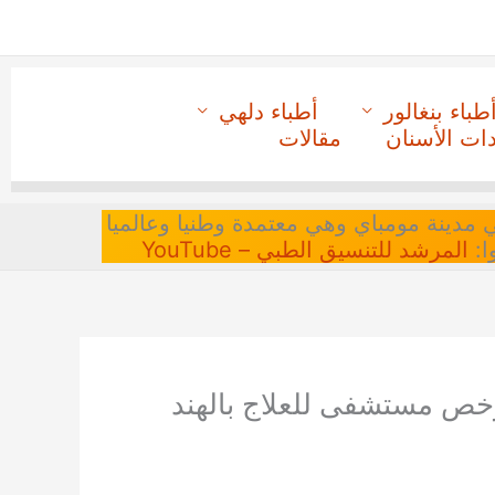
طباء بنغالور
أطباء دلهي
دات الأسنان
مقالات
 في مدينة مومباي وهي معتمدة وطنيا وعالميا
ا:
المرشد للتنسيق الطبي – YouTube
خص مستشفى للعلاج بالهند