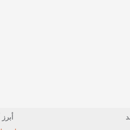
د
أبرز 