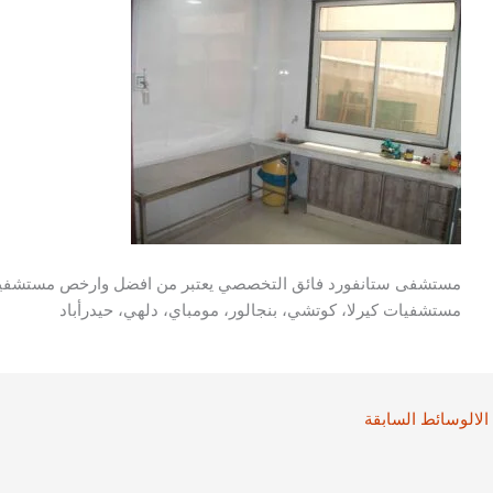
مستشفى ستانفورد فائق التخصصي يعتبر من افضل وارخص مستشفيات ل
مستشفيات كيرلا، كوتشي، بنجالور، مومباي، دلهي، حيدرأباد
الالوسائط السابقة