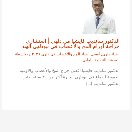
الدكتور سانديب فايشيا من دلهي | استشاري
جراحة أورام المخ والأعصاب في نيودلهي الهند
أطباء دلهي
,
أفضل أطباء المخ والأعصاب في دلهي ٢٠٢٦
/ بواسطة
المرشد للتنسيق الطبي
الدكتور سانديب فايشيا أفضل جراح المخ والأعصاب والأوعية
الدموية للدماغ في نيودلهي. بخبرة أكثر من ٣٠ سنة، يعتبر
الدكتور سانديب […]