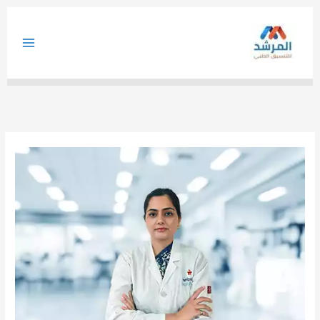
خطي
لى
لمحتوى