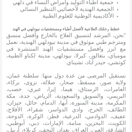
جمعية أطباء التوليد وأمراض النساء في دلهي
الجمعية الهندية لأخصائيي التنظير النسائي
الأكاديمية الوطنية للعلوم الطبية
خطط رحلتك العلاجية لأفضل أطباء ومستشفيات نيودلهي في الهند
“نحن، المرشد لتنسيق العلاج بالخارج وأفضل منسق
ومترجم طبي موثوق في مدينة نيودلهي الهندية، نعمل
مع ابرز وافضل مستشفيات الهند المنتشرة في
مومباي، بنغالور، كيرلا، نيودلهي، مدينة لكناو الطبية،
كوتشي، حيدر أباد، تشيناي.
نستقبل المرضى من عدة دول منها: سلطنة عمان،
ولاية صور، مسقط، صحار، صلالة، نزوى، بركاء،
العامرات، الرستاق، هيما، إبرا، عبري، خصب،
البريمي، والسويق والسعودية، الرياض، جدة، مكة
المكرمة، مدينة المنورة، أبها، الدمام، حائل، جيزان،
الطائف، الخرج، وادي الدواسر، شقراء، الأفلاج،
عفيف، الدوادمي، الدرعية، قطر، الوكرة، الدوحة،
الكويت، البحرين، منامة، الإمارات، دبي، أبوظبي،
الشارقة، العين، العراق، بغداد، النجف، كربلاء، أربيل،