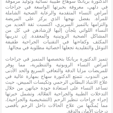
الدكتورة بريانكا سوهاج طبيبة نسائية وتوليد مرموقة
في دلهي، معروفة بخبرتها الواسعة في جراحات
أمراض النساء المتقدمة والرعاية الصحية الشاملة
للمرأة. بفضل نهجها الذي يركز على المريضة
والتزامها بالتميز السريري، اكتسبت ثقة العديد من
النساء اللواتي يلجأن إليها لإرشادهن في كل من
المشاكل الصحية الروتينية والمعقدة. إن تدريبها
المكثف وكفاءتها في التقنيات الجراحية طفيفة
التوغل والتقليدية تجعلها أخصائية مطلوبة في مجالها.
تتميز الدكتورة بريانكا بتخصصها المتميز في جراحات
أمراض النساء الروبوتية والتنظيرية، مما يوفر
للمريضات مزايا الدقة والتعافي السريع والحد الأدنى
من الندوب. تتمتع الدكتورة سهاج بمهارة عالية في
علاج الانتباذ البطاني الرحمي وتكيسات المبيض، حيث
تساعد النساء على استعادة جودة حياتهن من خلال
التدخلات الطبية والجراحية الفعّالة. وتشمل خبرتها
إجراء جراحات تنظير الرحم (التشخيصية والجراحية)،
مما يُمكّنها من علاج الحالات داخل الرحم بأقصى
درجات الأمان والدقة.