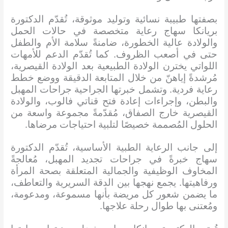
بصفتها طبيبة نسائية وتوليد موثوقة، تُقدّم الدكتورة
بريانكا سهاج رعاية متخصصة في حالات الحمل
والولادة عالية الخطورة، ضامنةً سلامة الأم والطفل
حتى في أصعب الظروف. كما تُقدّم الدعم للأمهات
اللواتي يخترن الولادة الطبيعية بعد الولادة القيصرية،
مُرشدةً إياهنّ من خلال المتابعة الدقيقة ووضع خطط
رعاية فردية. وتشمل خبرتها الجراحية جراحات المهبل
والبطن، وإجراءات إعادة فتح قناتي فالوب، والولادة
القيصرية خارج الصفاق، مُقدّمةً مجموعة واسعة من
الحلول المُصممة خصيصًا لتلبية احتياجات مرضاها.
إلى جانب الرعاية الطبية الأساسية، تُقدّم الدكتورة
سهاج خبرةً في جراحات تجديد المهبل، مُعالجةً
المخاوف الوظيفية والجمالية المتعلقة بصحة المرأة
ورفاهيتها. يجمع نهجها بين الدقة السريرية والتعاطف،
ما يضمن شعور كل مريضة بأنها مسموعة، ومدعومة،
ومُعتنى بها طوال رحلة علاجها.