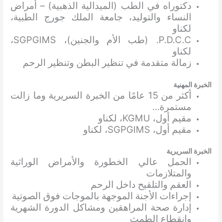
دكتوراه في الطب (الميدالية الذهبية) – أمراض
النساء والتوليد، جامعة الملك جورج الطبية،
لكناو
P.D.C.C. (طب الأم والجنين)، SGPGIMS،
لكناو
زمالة متقدمة في تنظير البطن وتنظير الرحم
الخبرة المهنية
أكثر من 15 عامًا من الخبرة السريرية وما زالت
مستمرة…
مقيم أول، KGMU، لكناو
مقيم أول، SGPGIMS، لكناو
الخبرة السريرية
الحمل عالي الخطورة والأمراض الوراثية
والمتلازمات
العقم والتلقيح داخل الرحم
إجراءات الأجنة الموجهة بالموجات فوق الصوتية
إدارة صحة المراهقين ومشاكل الدورة الشهرية
وانقطاع الطمث