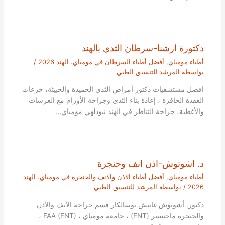
دكتورة ارشنا-سرطان الثدي بالهند
أطباء مومباي
,
أفضل أطباء السرطان في مومباي، الهند 2026
/
بواسطة
المرشد للتنسيق الطبي
افضل مستشفيات دكتور أمراض الثدي الحميدة والخبيثة، خزعات
العقدة الخافرة ، إعادة بناء الثدي وجراحة الأورام مع الغرسات
والأغطية، جراحة التناظر في الهند نيودلهي مومباي…
د. اشوتوش-اذن انف وحنجرة
أطباء مومباي
,
أفضل أطباء الاذن والانف والحنجرة في مومباي، الهند
2026
/ بواسطة
المرشد للتنسيق الطبي
دكتور. أشوتوش غانيش بوسالكار قسم جراحة الأنف والأذن
والحنجرة ماجستير (ENT) ، جامعة مومباي ، FAA (ENT) ،