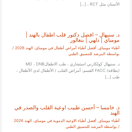
الأسنان مثل RCT ، […]
د. سنيهال – افضل دكتور قلب اطفال بالهند |
مومباي | دلهي | بنغالور
أطباء مومباي
,
أفضل أطباء أمراض أطفال في مومباي، الهند 2026
/
بواسطة
المرشد للتنسيق الطبي
د. سنيهال كولكارني استشاري ، طب الاطفالMD ، DNB
(بطاقة) FACC القسم: أمراض القلب / الأطفال لدى الأطفال ،
طب […]
د. خامسا – أحسن طبيب اوعية القلب والصدر في
الهند
أطباء مومباي
,
أفضل أطباء الاوعية الدموية في مومباي، الهند 2026
/ بواسطة
المرشد للتنسيق الطبي