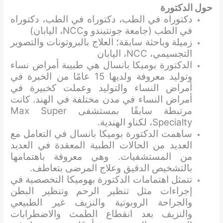
حول الدكتورة
دكتوراه في الطب، دكتوراه في الطب، دكتوراه
في الطب (جامعة جونتيندو وNCC، اليابان)
زميلة وباحثة سابقة؛ العلاج بالبروتونات والتصوير
التجسيمي، NCC، اليابان
الدكتورة بوميكا بانسال هي طبيبة أمراض نساء
وتوليد معروفة ولديها 15 عامًا من الخبرة في
أمراض النساء والتوليد وعملت كخبيرة في
أمراض النساء في مدن مختلفة في الهند. كانت
مرتبطة سابقًا بمستشفى Max Super
Specialty، لكناو الهندية.
ساهمت الدكتورة بوميكا بانسال في التعامل مع
العديد من الحالات الطبية المعقدة في العديد
من المستشفيات. وهي معروفة باهتمامها
بالتشخيص الدقيق وعلاج المرضى بتعاطف.
تتمثل اهتمامات الدكتورة بهوميكا التخصصية في
إجراءات مثل تنظير الرحم وتنظير البطن
والجراحة الروبوتية والنزيف غير الطبيعي
والنزيف بعد انقطاع الطمث والاضطرابات