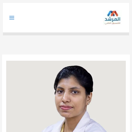
خطي
لى
لمحتوى