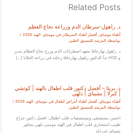
Related Posts
د. راهول-سرطان الدم وزراعة نخاع العظم
أطباء مومباي
,
أفضل أطباء السرطان في مومباي، الهند 2026
/
بواسطة
المرشد للتنسيق الطبي
د. راهول بهارجافا معهد اضطرابات الدم وزرع نخاع العظام مدير
و HOD بدأ الدكتور راهول بهارجافا رحلته في زراعة الخلايا […]
د. بريثا – أفضل دكتور قلب اطفال بالهند | كوتشي
| كيرلا | تشيناي | دلهي
أطباء مومباي
,
أفضل أطباء أمراض أطفال في مومباي، الهند 2026
/
بواسطة
المرشد للتنسيق الطبي
احسن مسشتفى ومستشفيات قلب اطفال، افضل دكتور جراح
طبيب استشاري قلب اطفال في الهند مومبي دلهي بنجلور
تشيناي حدراباد