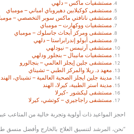
مستشفيات ماكس – دلهي
مستشفى كوكيلابين دهيروباي امباني – مومباي
مستشفى نانافتي ماكس سوبر التخصصي – مومبا
مستشفيات ووكهارت – مومباي
مستشفى ومركز أبحاث جاسلوك – مومباي
مستشفى أبولو إندرابراستا – دلهي
مستشفى آرتيمس – نيودلهي
مستشفيات مانيبال – بنجلور ودلهي
مستشفى جلين إيجلز العالمي – بنجالورو
معهد د. ريلا والمركز الطبي – تشيناي
مدينة جلين ايجلز الصحية العالمية – تشيناي، الهند
مدينة استر الطبية، كيرلا، الهند
مستشفى ليكشور -كيرلا
مستشفى راجاجيري – كوتشي، كيرلا
احجز المواعيد ذات أولوية وتجربة خالية من المتاعب عبر
“نحن، المرشد لتنسيق العلاج بالخارج وأفضل منسق طب