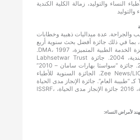
طباء النساء والتوليد، زمالة الكلية الكندية
 والتوليد
ة
الوريوس الطب والجراحة. عدة ميداليات ذهبية وخطابات
 بما في ذلك جائزة أفضل بحث سنوية أربع
مرات من المجلة الدولية لأمراض النساء والتوليد. جائزة الخدمة الطبية المتميزة، DMA، 1997.
جائزة الدكتور V V Puri، جمعية تنظيم الأسرة الهندية، 2004. جائزة Labhsetwar Trust
للمساهمة المتميزة في تنظيم النسل في الهند، 2006. جائزة “سواسثا بهارات سامان – 2010”
الأولى التي نظمتها Zee News/LIC Rajasthan Ratnakar، 2011. الجائزة السنوية للأطباء
المتميزين. نُشرت سيرتها الذاتية في مجلة The Lancet كـ “طبيبة العام”. جائزة الإنجاز مدى الحياة
لعام 2011، رابطة خريجي LHMC، عام الذكرى المئوية، 2016 جائزة الإنجاز مدى الحياة، ISSRF،
د لأمراض النساء: