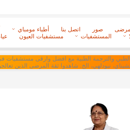
لمرضى
صور
اتصل بنا
أطباء مومباي
أ
المستشفيات
مستشفيات العيون
عيا
ل التنسيق الطبي والترجمة الطبية مع افضل وارقى مستشفيات
 تشيناي، نيودلهي، الخ. شاهدوا ثقة المرضى الذين تعالجو