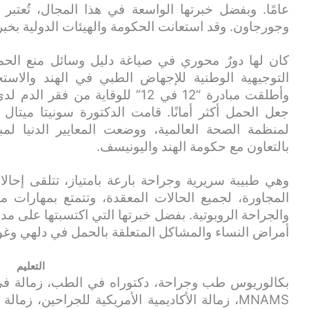
عامًا. وبفضل خبرتها الواسعة في هذا المجال، تُعت
وجورجاون. وقد استعانت الحكومة والهيئات الدولية بخبرت
كان لها دورٌ محوري في صياغة دليل وسائل منع الحم
التوجيهية الوطنية للإجهاض الطبي في الهند والاست
وأطلقت مبادرة “12 في 12” للوقاية 
جعل الحمل أكثر أمانًا. قامت الدكتورة سونيتا ميتال ب
لمنظمة الصحة العالمية، ووضعت المعايير الدنيا لم
بالتعاون مع حكومة الهند واليونيسف.
وهي طبيبة سريرية وجراحة بارعة بامتياز، تتلقى إحالا
المجاورة، لجميع الحالات المعقدة، وتتمتع بمهارات 
والجراحة الروبوتية. بفضل خبرتها التي اكتسبتها على مدى 
أمراض النساء والمشاكل المتعلقة بالحمل في دلهي وغو
التعليم
بكالوريوس طب وجراحة، دكتوراه في الطب، زمالة في أم
MNAMS، زمالة الأكاديمية الأمريكية للجراحين، زما