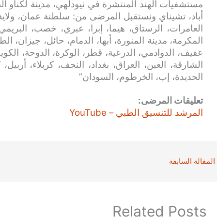
مستشفيات الهند المنتشرة في نيودلهي، مدينة لكناو الط
أباد، تشيناي ونستقبل المرضى من: سلطنة عمان، ولاية
العامرات، الرستاق، هيما، إبرا، عبري، خصب، البريمي
المكرمة، مدينة المنورة، أبها، الدمام، حائل، جيزان، الط
عفيف، الدوادمي، الدرعية، قطر، الوكرة، الدوحة، الكويت
الشارقة، العين، العراق، بغداد، النجف، كربلاء، أربيل،
الحديدة، إب، الخرطوم، السودان”
تعليقات المرضى:
المرشد للتنسيق الطبي – YouTube
المقالة السابقة
Related Posts