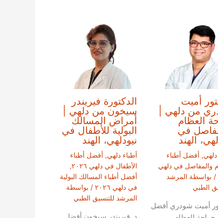
تور أميت
الدكتورة فيريندر
ي من دلهي |
سيخون من دلهي |
ة العظام
أمراض المسالك
فاصل في
البولية للأطفال في
لهي، الهند
نيودلهي، الهند
دلهي
,
أفضل أطباء
أطباء دلهي
,
أفضل أطباء
م والمفاصل في دلهي
الأطفال في دلهي ٢٠٢٦
,
/ بواسطة
المرشد
أفضل أطباء المسالك البولية
يق الطبي
في دلهي ٢٠٢٦
/ بواسطة
المرشد للتنسيق الطبي
ور أميت شودري أفضل
د. فيريندر سيخون أفضل
 جراحة العظام