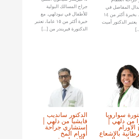
جراح المسالك البولية
دال المفاصل في
للأطفال في نيودلهي. مع
دلهي. بخبرة أكثر من ١٤
خبرة أكثر من ١٥ عاما، تعتبر
يعتبر الدكتور أميت
الدكتورة فيريندر من […]
]
تورة سواروبا
الدكتور سانديب
ا من دلهي |
فايشيا من دلهي |
 الأورام
استشاري جراحة
طانية بالإشعاع
أورام المخ