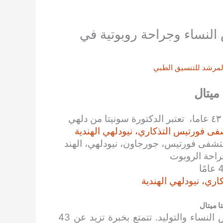
 النساء وجراحة روبوتية في
لمرشد للتنسيق الطبي
ميتال
أفضل جراح أورام النساء في نيودلهي. بخبرة أكثر من ٤٣ عاما، تعتبر الدكتورة سونيتا من دلهي
ى فورتيس التذكاري، نيودلهي الهندية
تشفى فورتيس، جورجاون، نيودلهي، الهند
جراحة الروبوت
ي، نيودلهي الهندية
ا ميتال
تُعد الدكتورة سونيتا ميتال اسمًا لامعًا في مجال أمراض النساء والتوليد. تتمتع بخبرة تزيد عن 43