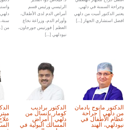
وجراحة السمنة في دلهي.
الرئيسي ورئيس قسم
واستب
يعتبر الدكتور أميت من دلهي
أمراض الدم لدى الأطفال،
افضل استشاري الجهاز […]
وأورام الدم، وزراعة نخاع
سنة، 
العظم | فورتيس جورجاون،
من […
نيودلهي […]
الدكتور مانوج بادمان
الدكتور براديب
الدك
من دلهي | جراحة
كومار بانسال من
ميتر
عظام الأطفال في
دلهي | أمراض
علاج
نيودلهي، الهند
المسالك البولية في
السر