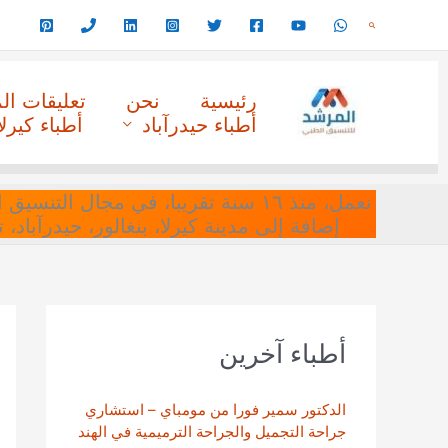
خطي
البحث
لى
لمحتوى
رئيسية
نحن
تعليقات ا
أطباء حيدرآباد
أطباء كيرلا
نعمل، منذ ١٦ سنة تقريبا، في مجا
إضافة إلى مدينة كيرلا، بنغالور، حيدرآباد،
أطباء آخرين
الدكتور سمير فورا من مومباي – استشاري
جراحة التجميل والجراحة الترميمية في الهند