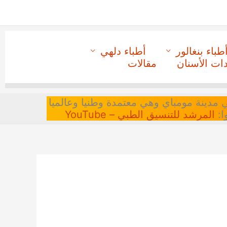
طباء بنغالور
أطباء دلهي
دات الأسنان
مقالات
 في مدينة مومباي وهي معتمدة وطنيا وعالميا
ا:
المرشد للتنسيق الطبي – YouTube