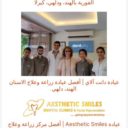
الفورية بالهند، ودلهي، كيرلا
عيادة دانت آلاي | أفضل عيادة زراعة وعلاج الاسنان
الهند، دلهي
عيادة Aesthetic Smiles | أفضل مركز زراعة وعلاج