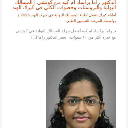
الدكتور راما براساد ام كيه من كوتشي | المسالك
البولية والبروستات وحصوات الكلى في كيرلا، الهند
أطباء كيرلا
,
افضل أطباء المسالك البولية في كيرلا، الهند 2026
/
بواسطة
المرشد للتنسيق الطبي
د. راما براساد ام كيه أفضل جراح المسالك البولية في كوتشي.
مع خبرة أكثر من ١٠ سنوات، يعتبر الدكتور راما […]