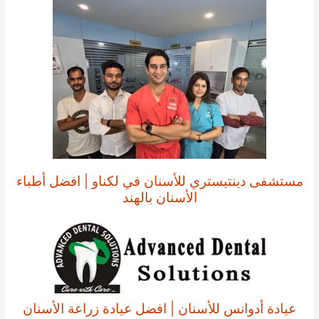
مستشفى دينتيستري للأسنان في لكناو | افضل أطباء
الأسنان بالهند
عيادة أدوانس للأسنان | افضل عيادة زراعة الأسنان