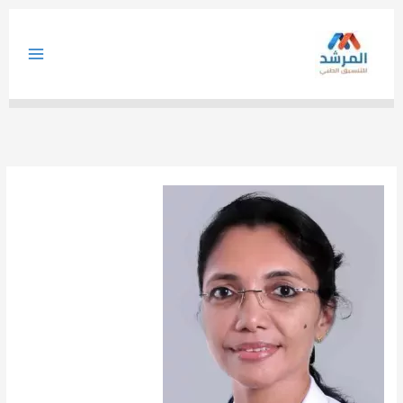
خطي
لى
لمحتوى