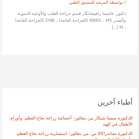
/ بواسطة
المرشد للتنسيق الطبي
دكتور. خامسا رافيشانكار قسم جراحة القلب والأوعية الدموية
والصدر MBBS ، MS (الجراحة العامة) ، DNB (الجراحة العامة)
، M […]
أطباء آخرين
الدكتورة سميثا شيكار من بنغالور- أخصائية زراعة نخاع العظم، وأورام
الأطفال في الهند
الدكتورة تشاندراكالا س. من بنغالور- استشارية زراعة نخاع العظم،