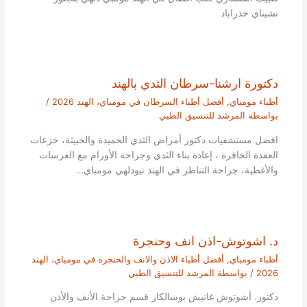
تشيناي حدراباد
دكتورة ارشنا-سرطان الثدي بالهند
أطباء مومباي
,
أفضل أطباء السرطان في مومباي، الهند 2026
/
بواسطة
المرشد للتنسيق الطبي
افضل مستشفيات دكتور أمراض الثدي الحميدة والخبيثة، خزعات
العقدة الخافرة ، إعادة بناء الثدي وجراحة الأورام مع الغرسات
والأغطية، جراحة التناظر في الهند نيودلهي مومباي…
د. اشوتوش-اذن انف وحنجرة
أطباء مومباي
,
أفضل أطباء الاذن والانف والحنجرة في مومباي، الهند
2026
/ بواسطة
المرشد للتنسيق الطبي
دكتور. أشوتوش غانيش بوسالكار قسم جراحة الأنف والأذن