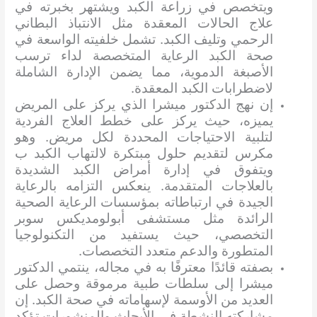
ويتخصص في زراعة الكبد ويشتهر بخبرته في
علاج الحالات المعقدة مثل الانتباذ البطاني
الرحمي وتليف الكبد. تشمل خلفيته الواسعة في
صحة الكبد الرعاية المتخصصة لداء ترسب
الأصبغة الدموية، مما يضمن الإدارة الشاملة
لاضطرابات الكبد المعقدة.
إن نهج الدكتور ميشرا الذي يركز على المريض
يميزه، حيث يركز على خطط العلاج الفردية
لتلبية الاحتياجات المحددة لكل مريض. وهو
مكرس لتقديم حلول مبتكرة لالتهاب الكبد ب
ويتفوق في إدارة أمراض الكبد الشديدة
بالعلاجات المتقدمة. ينعكس التزامه بالرعاية
الجيدة في ارتباطاته بمؤسسات الرعاية الصحية
الرائدة مثل مستشفى أبولومديكس سوبر
التخصصي، حيث يستفيد من التكنولوجيا
المتطورة والدعم متعدد التخصصات.
بصفته قائدًا معترفًا به في مجاله، ينتمي الدكتور
ميشرا إلى سلطات طبية مرموقة وحصل على
العديد من الأوسمة لإسهاماته في صحة الكبد. إن
مشاركته النشطة في الأبحاث والمنشورات تؤكد