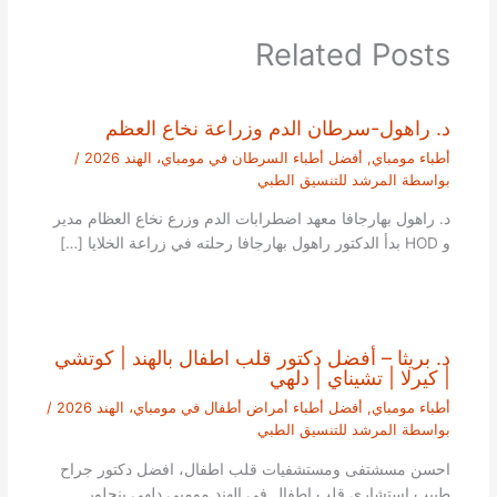
Related Posts
د. راهول-سرطان الدم وزراعة نخاع العظم
أطباء مومباي
,
أفضل أطباء السرطان في مومباي، الهند 2026
/
بواسطة
المرشد للتنسيق الطبي
د. راهول بهارجافا معهد اضطرابات الدم وزرع نخاع العظام مدير
و HOD بدأ الدكتور راهول بهارجافا رحلته في زراعة الخلايا […]
د. بريثا – أفضل دكتور قلب اطفال بالهند | كوتشي
| كيرلا | تشيناي | دلهي
أطباء مومباي
,
أفضل أطباء أمراض أطفال في مومباي، الهند 2026
/
بواسطة
المرشد للتنسيق الطبي
احسن مسشتفى ومستشفيات قلب اطفال، افضل دكتور جراح
طبيب استشاري قلب اطفال في الهند مومبي دلهي بنجلور