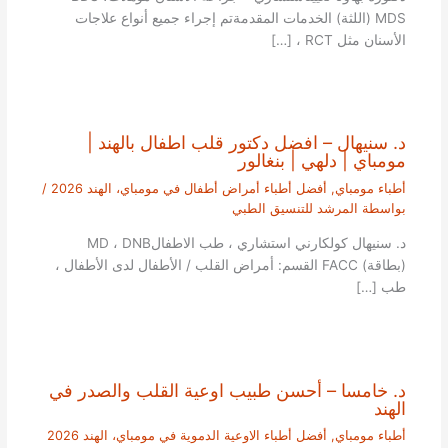
MDS (اللثة) الخدمات المقدمةتم إجراء جميع أنواع علاجات
الأسنان مثل RCT ، […]
د. سنيهال – افضل دكتور قلب اطفال بالهند |
مومباي | دلهي | بنغالور
أطباء مومباي
,
أفضل أطباء أمراض أطفال في مومباي، الهند 2026
/
بواسطة
المرشد للتنسيق الطبي
د. سنيهال كولكارني استشاري ، طب الاطفالMD ، DNB
(بطاقة) FACC القسم: أمراض القلب / الأطفال لدى الأطفال ،
طب […]
د. خامسا – أحسن طبيب اوعية القلب والصدر في
الهند
أطباء مومباي
,
أفضل أطباء الاوعية الدموية في مومباي، الهند 2026