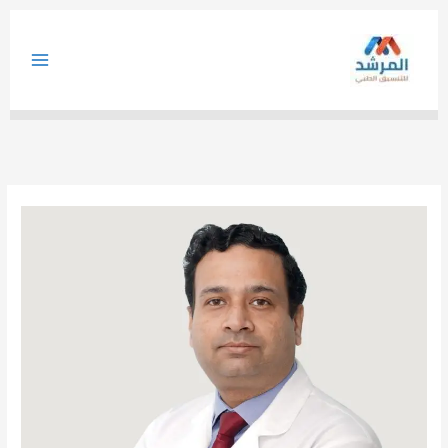
خطي
لى
لمحتوى