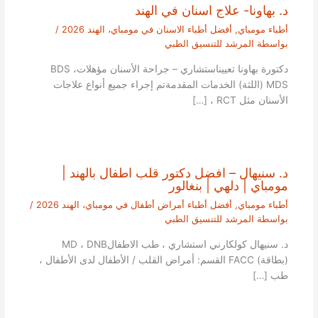
د. بهاونا- علاج اسنان في الهند
أطباء مومباي
,
أفضل أطباء الاسنان في مومباي، الهند 2026
/
بواسطة
المرشد للتنسيق الطبي
دكتورة بهاونا تعييناستشاري – جراحة الأسنان مؤهلاتBDS ،
MDS (اللثة) الخدمات المقدمةتم إجراء جميع أنواع علاجات
الأسنان مثل RCT ، […]
د. سنيهال – افضل دكتور قلب اطفال بالهند |
مومباي | دلهي | بنغالور
أطباء مومباي
,
أفضل أطباء أمراض أطفال في مومباي، الهند 2026
/
بواسطة
المرشد للتنسيق الطبي
د. سنيهال كولكارني استشاري ، طب الاطفالMD ، DNB
(بطاقة) FACC القسم: أمراض القلب / الأطفال لدى الأطفال ،
طب […]