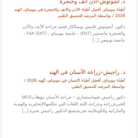
د. اشوتوش-اذن انف وحنجرة
أطباء مومباي
,
أفضل أطباء الاذن والانف والحنجرة في مومباي، الهند
2026
/ بواسطة
المرشد للتنسيق الطبي
دكتور. أشوتوش غانيش بوسالكار قسم جراحة الأنف والأذن
والحنجرة ماجستير (ENT) ، جامعة مومباي ، FAA (ENT) ،
جامعة توبينغن […]
د. راجيش-زراعة الأسنان في الهند
أطباء مومباي
,
أفضل أطباء الاسنان في مومباي، الهند 2026
/
بواسطة
المرشد للتنسيق الطبي
دكتور راجيش تعييناستشاري – جراحة الأسنان مؤهلاتMDS
الخبرةزراعة وجراحة اللثة اللغات التي تتكلمهاالإنجليزية والهندية
والماراثية والكونكانية تجربةيتمتع الدكتور راجيش بخبرة […]