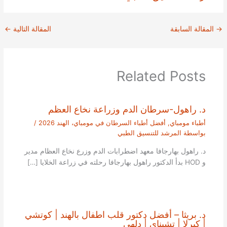
→
المقالة السابقة
المقالة التالية
←
Related Posts
د. راهول-سرطان الدم وزراعة نخاع العظم
أطباء مومباي
,
أفضل أطباء السرطان في مومباي، الهند 2026
/
بواسطة
المرشد للتنسيق الطبي
د. راهول بهارجافا معهد اضطرابات الدم وزرع نخاع العظام مدير
و HOD بدأ الدكتور راهول بهارجافا رحلته في زراعة الخلايا […]
د. بريثا – أفضل دكتور قلب اطفال بالهند | كوتشي
| كيرلا | تشيناي | دلهي