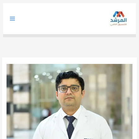
خطي
لى
لمحتوى