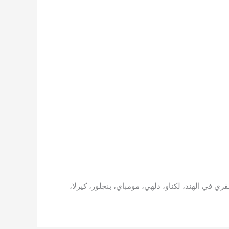
 في الهند، لكناو، دلهي، مومباي، بنجلور، كيرلا،