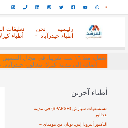
خطي
البحث
لى
لمحتوى
رئيسية
نحن
تعليقات ا
أطباء حيدرآباد
أطباء كيرلا
نعمل، منذ ١٦ سنة تقريبا، في مجا
إضافة إلى مدينة كيرلا، بنغالور، حيدرآباد،
أطباء آخرين
مستشفيات سبارش (SPARSH) في مدينة
بنجالور
الدكتور أنيرودا إس. بويان من مومباي –