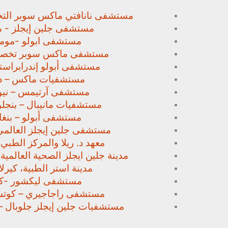
مستشفى نانافتي ماكس سوبر
الت
مستشفى جلين إيجلز - م
مستشفى ابولو -مومب
مستشفى ماكس سوبر تخص
مستشفى أبولو إندرابراستا
مستشفيات ماكس – د
مستشفى آرتيمس – نيو
مستشفيات مانيبال – بنجل
مستشفى أبولو – بنغا
مستشفى جلين إيجلز العالمي
معهد د. ريلا والمركز الطبي
مدينة جلين ايجلز الصحية العالمية 
مدينة استر الطبية، كيرلا،
مستشفى ليكشور -كي
مستشفى راجاجيري – كوتشي
مستشفيات جلين إيجلز جلوبال –