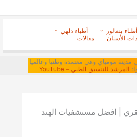
طباء بنغالور
أطباء دلهي
دات الأسنان
مقالات
 في مدينة مومباي وهي معتمدة وطنيا وعالميا
ا:
المرشد للتنسيق الطبي – YouTube
فقري | افضل مستشفيات الهند