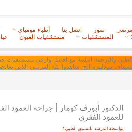
لمرضى
صور
اتصل بنا
أطباء مومباي
أ
المستشفيات
مستشفيات العيون
عيا
ل التنسيق الطبي والترجمة الطبية مع افضل وارقى مستشفيات
 تشيناي، نيودلهي، الخ. شاهدوا ثقة المرضى الذين تعالجو
الدكتور أبورف كومار | جراحة العمود ال
للعمود الفقري
بواسطة
المرشد للتنسيق الطبي
/