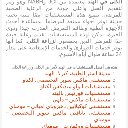
الكلى في الهند
معتمدة من JCI وNABH وهو رمز
لتقديم أفضل وأعلى جودة من الرعاية الصحية
للمرضى. تتمتع هذه المستشفيات أيضًا ببنية تحتية
حديثة توفر أجواء ممتعة لمرضاها. بمساعدة أحدث
الأجهزة الطبية وطاقم التمريض المدرب جيدًا وذوي
الخبرة، يمكن لهذه المستشفيات تقديم رعاية جيدة
جدًا للمرضى الذين يخضعون ل
زراعة الكلى
. كما أنها
توفر خدمات الطوارئ والخدمات الإسعافية على مدار
24 ساعة طوال أيام الأسبوع.
هذه هي أفضل المستشفيات في الهند لأمراض الكلى وزراعة الكلى
مدينة استر الطبية، كيرلا، الهند
مستشفى ماكس سوبر التخصصي، لكناو
مستشفيات ابولو ميديكس لكناو
مستشفيات فورتيس بالهند
مستشفيات ماكس – دلهي
مستشفى كوكيلابين دهيروباي امباني – مومباي
مستشفى نانافتي ماكس سوبر التخصصي –
مومباي
مستشفيات ووكهارت – مومباي