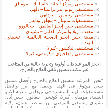
مستشفى ومركز أبحاث جاسلوك – مومباي
مستشفى أبولو إندرابراستا – دلهي
مستشفى آرتيمس – نيودلهي
مستشفيات مانيبال – بنجلور ودلهي
مستشفى جلين إيجلز العالمي – بنجالورو
معهد د. ريلا والمركز الطبي – تشيناي
مدينة جلين ايجلز الصحية العالمية – تشيناي،
الهند
مستشفى ليكشور -كيرلا
مستشفى راجاجيري – كوتشي، كيرلا
احجز المواعيد ذات أولوية وتجربة خالية من المتاعب
عبر مكتب تنسيق تلقي العلاج بالخارج.
“نحن، المرشد لتنسيق العلاج بالخارج وأفضل منسق
طبي موثوق في الهند، ونعمل مع أبرز وافضل
مستشفيات الهند المنتشرة في نيودلهي، مدينة لكناو
الطبية، مومباي، كيرلا، كوتشي، بنغالور، حيدر أباد،
تشيناي ونستقبل المرضى من: سلطنة عمان، ولاية