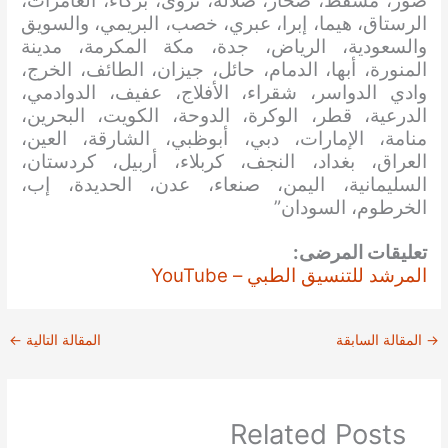
صور، مسقط، صحار، صلالة، نزوى، بركاء، العامرات،
الرستاق، هيما، إبرا، عبري، خصب، البريمي، والسويق
والسعودية، الرياض، جدة، مكة المكرمة، مدينة
المنورة، أبها، الدمام، حائل، جيزان، الطائف، الخرج،
وادي الدواسر، شقراء، الأفلاج، عفيف، الدوادمي،
الدرعية، قطر، الوكرة، الدوحة، الكويت، البحرين،
منامة، الإمارات، دبي، أبوظبي، الشارقة، العين،
العراق، بغداد، النجف، كربلاء، أربيل، كردستان،
السليمانية، اليمن، صنعاء، عدن، الحديدة، إب،
الخرطوم، السودان”
تعليقات المرضى:
المرشد للتنسيق الطبي – YouTube
→
المقالة السابقة
المقالة التالية
←
Related Posts