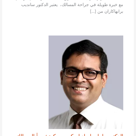
مع خبرة طويلة في جراحة المسالك، يعتبر الدكتور سانديب
برابهاكاران من […]
الدكتور راما براساد ام كيه من كوتشي | المسالك