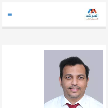
خطي
لى
لمحتوى