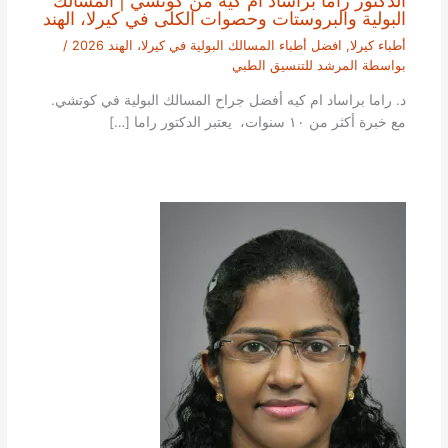
البولية والبروستات وحصوات الكلى في كيرلا، الهند
أطباء كيرلا
,
افضل أطباء المسالك البولية في كيرلا، الهند 2026
/
بواسطة
المرشد للتنسيق الطبي
د. راما براساد ام كيه أفضل جراح المسالك البولية في كوتشي.
مع خبرة أكثر من ١٠ سنوات، يعتبر الدكتور راما […]