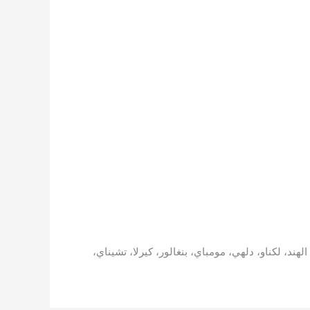
ند، لكناو، دلهي، مومباي، بنغالور، كيرلا، تشيناي،