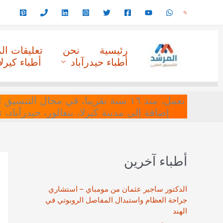
خطي
البحث
لى
لمحتوى
رئيسية
نحن
تعليقات ا
أطباء حيدرآباد
أطباء كيرلا
نعمل، منذ ١٦ سنة تقريبا، في مجا
إضافة إلى مدينة كيرلا، بنغالور، حيدرآباد،
أطباء آخرين
الدكتور ساجير عثمان من مومباي – استشاري
جراحة العظام واستبدال المفاصل الروبوتي في
الهند