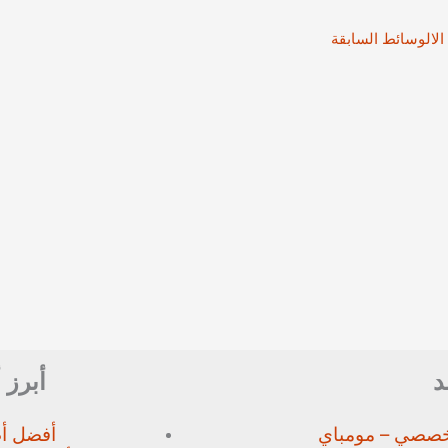
الالوسائط السابقة
د
أبرز 
خصصي – مومباي
أفضل أط