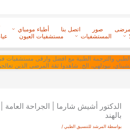
لمرضى
صور
اتصل بنا
أطباء مومباي
أ
المستشفيات
مستشفيات العيون
عيا
ل التنسيق الطبي والترجمة الطبية مع افضل وارقى مستشفيات
 تشيناي، نيودلهي، الخ. شاهدوا ثقة المرضى الذين تعالجو
الدكتور أشيش شارما | الجراحة العامة | ع
بالهند
بواسطة
المرشد للتنسيق الطبي
/