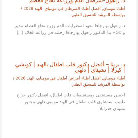
د. راهول-سرطان الدم وزراعة نخاع العظم
أطباء مومباي
,
أفضل أطباء السرطان في مومباي، الهند 2026
/
بواسطة
المرشد للتنسيق الطبي
د. راهول بهارجافا معهد اضطرابات الدم وزرع نخاع العظام مدير
و HOD بدأ الدكتور راهول بهارجافا رحلته في زراعة الخلايا […]
د. بريثا – أفضل دكتور قلب اطفال بالهند | كوتشي
| كيرلا | تشيناي | دلهي
أطباء مومباي
,
أفضل أطباء أمراض أطفال في مومباي، الهند 2026
/
بواسطة
المرشد للتنسيق الطبي
احسن مسشتفى ومستشفيات قلب اطفال، افضل دكتور جراح
طبيب استشاري قلب اطفال في الهند مومبي دلهي بنجلور
تشيناي حدراباد