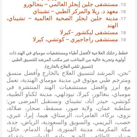
مستشفى جلين إيجلز العالمي – بنجالورو
معهد د. ريلا والمركز الطبي – تشيناي
مدينة جلين ايجلز الصحية العالمية – تشيناي،
الهند
مستشفى ليكشور -كيرلا
مستشفى راجاجيري – كوتشي، كيرلا
خطط رحلتك العلاجية لأفضل أطباء ومستشفيات مومباي في الهند ذات
أولوية وتجربة خالية من المتاعب عبر مكتب المرشد للتنسيق الطبي
(تنسيق تلقي العلاج بالخارج).
“نحن، المرشد لتنسيق العلاج بالخارج وأفضل منسق
ومترجم طبي موثوق في مدينة مومباي الهندية، نعمل
مع ابرز وافضل مستشفيات الهند المنتشرة في
مومباي، بنغالور، كيرلا، نيودلهي، مدينة لكناو الطبية،
كوتشي، حيدر أباد، تشيناي ونستقبل المرضى من:
سلطنة عمان، ولاية صور، مسقط، صحار، صلالة،
نزوى، بركاء، العامرات، الرستاق، هيما، إبرا، عبري،
خصب، البريمي، والسويق والسعودية، الرياض، جدة،
مكة المكرمة، مدينة المنورة، أبها، الدمام، حائل،
جيزان، الطائف، الخرج، وادي الدواسر، شقراء،