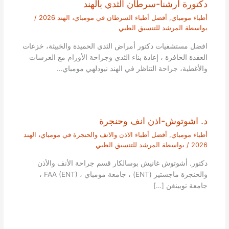
دكتورة ارشنا-سرطان الثدي بالهند
أطباء مومباي
,
أفضل أطباء السرطان في مومباي، الهند 2026
/
بواسطة
المرشد للتنسيق الطبي
افضل مستشفيات دكتور أمراض الثدي الحميدة والخبيثة، خزعات
العقدة الخافرة ، إعادة بناء الثدي وجراحة الأورام مع الغرسات
والأغطية، جراحة التناظر في الهند نيودلهي مومباي…
د. اشوتوش-اذن انف وحنجرة
أطباء مومباي
,
أفضل أطباء الاذن والانف والحنجرة في مومباي، الهند
2026
/ بواسطة
المرشد للتنسيق الطبي
دكتور. أشوتوش غانيش بوسالكار قسم جراحة الأنف والأذن
والحنجرة ماجستير (ENT) ، جامعة مومباي ، FAA (ENT) ،
جامعة توبينغن […]