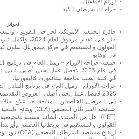
أورام الأطفال
جراحات سرطان الكبد
الجوائز
حاز على تقدير مرموق
القولون والمستقيم في مركز ميموريال سلون كيتر
في أوهايو.
جمعية جراحة الأورام – زميل العام في برنامج التب
في عام 2025 لأفضل عمل بحثي أصلي. تلق
في كلية الطب بجامعة ستانفورد، كاليفورنيا.
جراحة الأورام – زميل العام في برنامج التبادل ال
2025 لأفضل عمل بحثي أصلي. العروض التقديمية الدولية
في المرضى الخاضعين للمتابعة بعد علاج حالا
مستضد السرطان المضغي 
(PET)، هل من المجدي إضافة وسيلة تشخيصية
القولون والمستقيم في بريطانيا العظمى وأيرلندا، دبلن
ارتفاع مستضد 