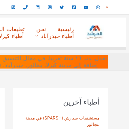
خطي
البحث
لى
لمحتوى
رئيسية
نحن
تعليقات ا
أطباء حيدرآباد
أطباء كيرلا
نعمل، منذ ١٦ سنة تقريبا، في مجا
إضافة إلى مدينة كيرلا، بنغالور، حيدرآباد،
أطباء آخرين
مستشفيات سبارش (SPARSH) في مدينة
بنجالور