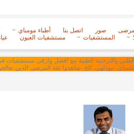
لمرضى
صور
اتصل بنا
أطباء مومباي
أ
المستشفيات
مستشفيات العيون
عيا
ل التنسيق الطبي والترجمة الطبية مع افضل وارقى مستشفيات
 تشيناي، نيودلهي، الخ. شاهدوا ثقة المرضى الذين تعالجو