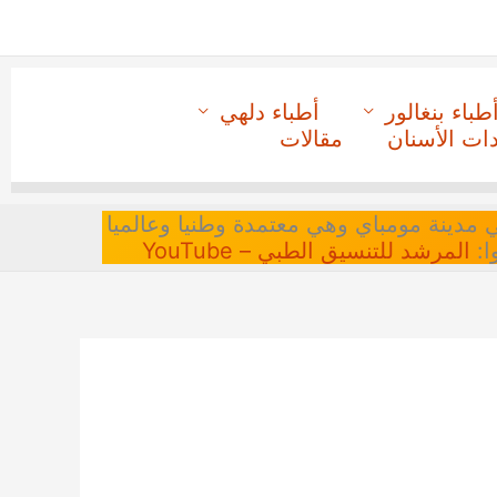
طباء بنغالور
أطباء دلهي
دات الأسنان
مقالات
 في مدينة مومباي وهي معتمدة وطنيا وعالميا
ا:
المرشد للتنسيق الطبي – YouTube