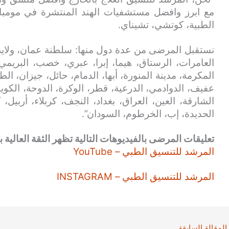
مع ابرز وافضل مستشفيات الهند المنتشرة في مومباي، ب
الطبية، كوتشي، تشيناي.
نستقبل المرضى من عدة دول منها: سلطنة عمان، ولاية
العامرات، الرستاق، هيما، إبرا، عبري، خصب، البريمي
المكرمة، مدينة المنورة، أبها، الدمام، حائل، جيزان، الط
عفيف، الدوادمي، الدرعية، قطر، الوكرة، الدوحة، الكويت
الشارقة، العين، العراق، بغداد، النجف، كربلاء، أربيل،
الحديدة، إب، الخرطوم، السودان”.
تعليقات المرضى بالفيديوهات التالية تظهر الثقة العالية بن
المرشد للتنسيق الطبي – YouTube
المرشد للتنسيق الطبي – INSTAGRAM
المقالة السابقة