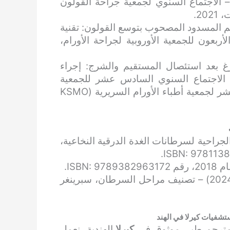
 الاجتماع السنوي لجمعية جراحة القولون
20.
 المسدود المصحوب بتوسع القولون: تقنية
ربعون للجمعية الأوروبية لجراحة الأورام،
رغ بعد استئصال المستقيم والشرج: إجراء
الاجتماع السنوي السادس عشر للجمعية
الكورية للأورام الطبية. المؤتمر الدولي الحادي عشر لجمعية أطباء الأورام السريرية (KSMO
الجراحية لسرطانات الغدة الدرقية النخاعية،
ISBN.
كتاب مركز تاتا التذكاري في علم الأورام (طبعة 2024) – تصنيف مراحل السرطان، سبرينغر
تشفيات كيرلا في الهند
ومترجم طبي موثوق في
كيرلا
الهندية، نعمل