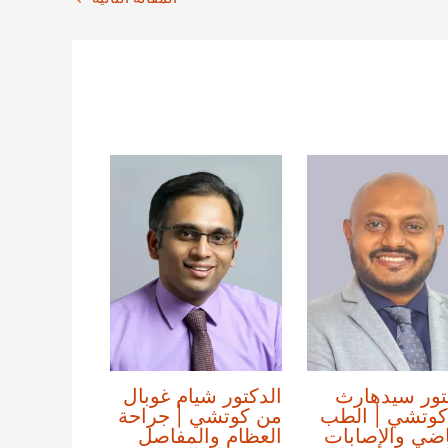
تور سيدهارث
الدكتور شيام غوبال
كوتشي | الطب
من كوتشي | جراحة
اضي والإصابات
العظام والمفاصل