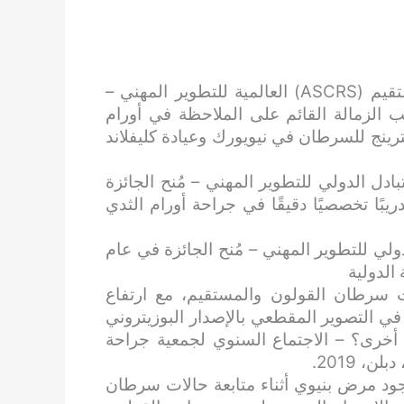
جائزة الجمعية الأمريكية لجراحي القولون والمستقيم (ASCRS) العالمية للتطوير المهني –
 لعام 2024، وأكمل تدريب الزمالة القائم على الملاحظة في أورام
ينج للسرطان في نيويورك وعيادة كليفلاند
ادل الدولي للتطوير المهني – مُنح الجائزة
ى تدريبًا تخصصيًا دقيقًا في جراحة أورام الثدي
دولي للتطوير المهني – مُنح الجائزة في عام
ت سرطان القولون والمستقيم، مع ارتفاع
(CEA) ونتائج طبيعية في التصوير المقطعي بالإصدار البوزيتروني
 أخرى؟ – الاجتماع السنوي لجمعية جراحة
، 2019.
السرطان المضغي (CEA) دون وجود مرض بنيوي أثناء متابعة حالات سرطان