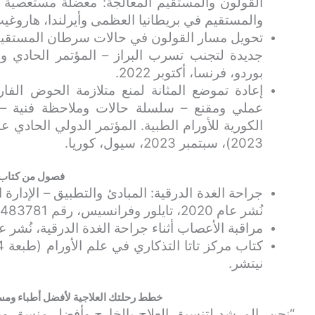
القولون والمستقيم المعالجة: معضلة مستعصية –
والمستقيم في بريطانيا العظمى وأيرلندا، هاروغيت، 21
تحويل مسار القولون في حالات سرطان المستقيم
جديدة لتجنب تسرب البراز – المؤتمر الحادي والأ
بوردو، فرنسا، أكتوبر 2022.
إعادة تموضع المثانة لمنع متلازمة الحوض الفا
عملي ومقنع – سلسلة حالات وملاحظة فنية – 
2023)، سبتمبر 2023، سيول، كوريا.
فصول من كتاب
جراحة الغدة الدرقية: المبادئ والتطبيق – الإدارة 
نُشر عام 2020، تايلور وفرانسيس، رقم ISBN: 9781138483781.
مراقبة الأعصاب أثناء جراحة الغدة الدرقية، نُشر عام 2018، رقم : 9789382963172
نيتشر.
خطط رحلتك العلاجية لأفضل أطباء ومس
“نحن، المرشد لتنسيق العلاج بالخارج وأفضل منسق 