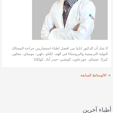
لا شك أن الدكتور انانيا من افضل اطباء استشاريين جراحة المسالك
البولية الترميمية والبروستاتا في الهند، لكناو، دلهي، مومباي، بنجلور،
كيرلا، تشيناي، جورجاون، كوتشي، حيدر أباد، كولكاتا
→
الالوسائط السابقة
أطباء آخرين