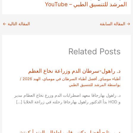
المرشد للتنسيق الطبي – YouTube
→
المقالة السابقة
المقالة التالية
←
Related Posts
د. راهول-سرطان الدم وزراعة نخاع العظم
أطباء مومباي
,
أفضل أطباء السرطان في مومباي، الهند 2026
/
بواسطة
المرشد للتنسيق الطبي
د. راهول بهارجافا معهد اضطرابات الدم وزرع نخاع العظام مدير
و HOD بدأ الدكتور راهول بهارجافا رحلته في زراعة الخلايا […]
د. بريثا – أفضل دكتور قلب اطفال بالهند | كوتشي