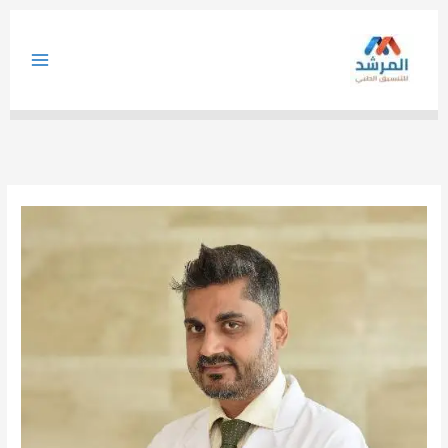
خطي
لى
لمحتوى