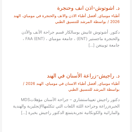
د. اشوتوش-اذن انف وحنجرة
أطباء مومباي
,
أفضل أطباء الاذن والانف والحنجرة في مومباي، الهند
2026
/ بواسطة
المرشد للتنسيق الطبي
دكتور. أشوتوش غانيش بوسالكار قسم جراحة الأنف والأذن
والحنجرة ماجستير (ENT) ، جامعة مومباي ، FAA (ENT) ،
جامعة توبينغن […]
د. راجيش-زراعة الأسنان في الهند
أطباء مومباي
,
أفضل أطباء الاسنان في مومباي، الهند 2026
/
بواسطة
المرشد للتنسيق الطبي
دكتور راجيش تعييناستشاري – جراحة الأسنان مؤهلاتMDS
الخبرةزراعة وجراحة اللثة اللغات التي تتكلمهاالإنجليزية والهندية
والماراثية والكونكانية تجربةيتمتع الدكتور راجيش بخبرة […]