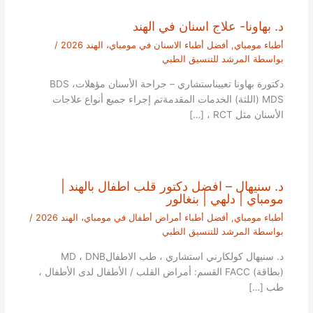
د. بهاونا- علاج اسنان في الهند
أطباء مومباي
,
أفضل أطباء الاسنان في مومباي، الهند 2026
/
بواسطة
المرشد للتنسيق الطبي
دكتورة بهاونا تعييناستشاري – جراحة الأسنان مؤهلاتBDS ،
MDS (اللثة) الخدمات المقدمةتم إجراء جميع أنواع علاجات
الأسنان مثل RCT ، […]
د. سنيهال – افضل دكتور قلب اطفال بالهند |
مومباي | دلهي | بنغالور
أطباء مومباي
,
أفضل أطباء أمراض أطفال في مومباي، الهند 2026
/
بواسطة
المرشد للتنسيق الطبي
د. سنيهال كولكارني استشاري ، طب الاطفالMD ، DNB
(بطاقة) FACC القسم: أمراض القلب / الأطفال لدى الأطفال ،
طب […]