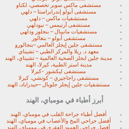
مستشفى ماكس سوبر تخصصي،
لكناو
مستشفى أبولو إندرابراستا – دلهي
مستشفيات ماكس – دلهي
مستشفى آرتيمس – نيودلهي
مستشفيات مانيبال – بنجلور
ودلهي
مستشفى أبولو – بنغالور
مستشفى جلين إيجلز العالمي –
بنجالورو
معهد د. ريلا والمركز الطبي – تشيناي
مدينة جلين ايجلز الصحية العالمية – تشيناي، الهند
مدينة استر الطبية، كيرلا، الهند
مستشفى ليكشور -كيرلا
مستشفى راجاجيري – كوتشي، كيرلا
مستشفيات جلين إيجلز جلوبال –
حيدراباد، الهند
أبرز أطباء في مومباي، الهند
أفضل أطباء جراحة القلب في مومباي، الهند
أفضل جراحي المخ والأعصاب في مومباي، الهند
أفضل جراحي العمود الفقري في مومباي، الهند