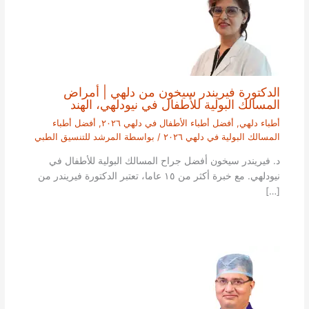
الدكتورة فيريندر سيخون من دلهي | أمراض
المسالك البولية للأطفال في نيودلهي، الهند
أطباء دلهي
,
أفضل أطباء الأطفال في دلهي ٢٠٢٦
,
أفضل أطباء
المسالك البولية في دلهي ٢٠٢٦
/ بواسطة
المرشد للتنسيق الطبي
د. فيريندر سيخون أفضل جراح المسالك البولية للأطفال في
نيودلهي. مع خبرة أكثر من ١٥ عاما، تعتبر الدكتورة فيريندر من
[…]