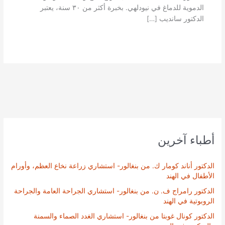
الدموية للدماغ في نيودلهي. بخبرة أكثر من ٣٠ سنة، يعتبر
الدكتور سانديب […]
أطباء آخرين
الدكتور أناند كومار ك. من بنغالور- استشاري زراعة نخاع العظم، وأورام
الأطفال في الهند
الدكتور رامراج ف. ن. من بنغالور- استشاري الجراحة العامة والجراحة
الروبوتية في الهند
الدكتور كونال غوبتا من بنغالور- استشاري الغدد الصماء والسمنة