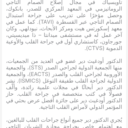
تاويسياك في مجال إصلاح الصمام التاجي
الروماتيزمي في المعهد المركزي للصدر، بانكوك،
وحصل مؤخرًا على تدريب على جراحة استبدال
الصمام التاجي عبر القسطرة (TAVI). كما عمل في
معهد إسكورتس هيت ومركز الأبحاث، نيودلهي. وكان
آخر عمل له في مستشفى ميدانتا – ذا ميديسيتي،
جورجاون، كاستشاري أول في جراحة القلب والأوعية
الدموية (CTVS).
الدكتور أودغيث دير عضو في العديد من الجمعيات،
منها الجمعية الدولية لجراحي الصدر (STS)، والجمعية
الأوروبية لجراحي القلب والصدر (EACTS)، والجمعية
الدولية لجراحة القلب طفيفة التوغل (ISMICS). نشر
الدكتور دير أبحاثًا في مجلات علمية رائدة، وألّف
فصولًا في كتب متخصصة في جراحة القلب. حاز
الدكتور أودغيث دير على جائزة أفضل عرض بحثي في
​​المؤتمر الدولي لأمراض القلب التاجية.
يُجري الدكتور دير جميع أنواع جراحات القلب للبالغين،
مع اهتمام خاص بجراحة مجازة الشريان التاجي