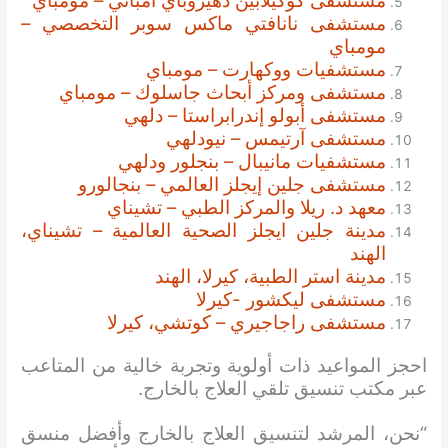
مستشفى كوكيلابين دهيروباي امباني – مومباي
مستشفى نانافتي ماكس سوبر التخصصي –
مومباي
مستشفيات ووكهارت – مومباي
مستشفى ومركز أبحاث جاسلوك – مومباي
مستشفى أبولو إندرابراستا – دلهي
مستشفى آرتيمس – نيودلهي
مستشفيات مانيبال – بنجلور ودلهي
مستشفى جلين إيجلز العالمي – بنجالورو
معهد د. ريلا والمركز الطبي – تشيناي
مدينة جلين ايجلز الصحية العالمية – تشيناي،
الهند
مدينة استر الطبية، كيرلا، الهند
مستشفى ليكشور -كيرلا
مستشفى راجاجيري – كوتشي، كيرلا
احجز المواعيد ذات أولوية وتجربة خالية من المتاعب
عبر مكتب تنسيق تلقي العلاج بالخارج.
“نحن، المرشد لتنسيق العلاج بالخارج وأفضل منسق