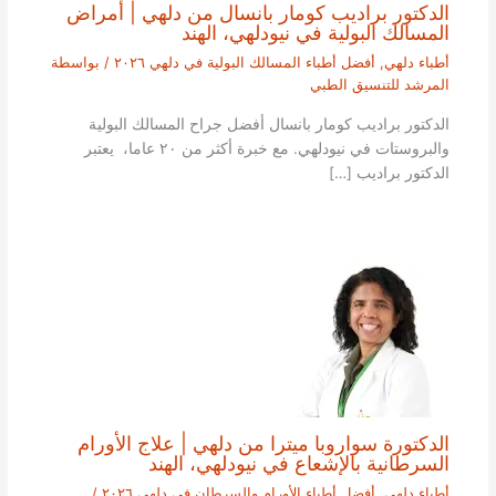
الدكتور براديب كومار بانسال من دلهي | أمراض
المسالك البولية في نيودلهي، الهند
أطباء دلهي
,
أفضل أطباء المسالك البولية في دلهي ٢٠٢٦
/ بواسطة
المرشد للتنسيق الطبي
الدكتور براديب كومار بانسال أفضل جراح المسالك البولية
والبروستات في نيودلهي. مع خبرة أكثر من ٢٠ عاما، يعتبر
الدكتور براديب […]
الدكتورة سواروبا ميترا من دلهي | علاج الأورام
السرطانية بالإشعاع في نيودلهي، الهند
أطباء دلهي
,
أفضل أطباء الأورام والسرطان في دلهي ٢٠٢٦
/