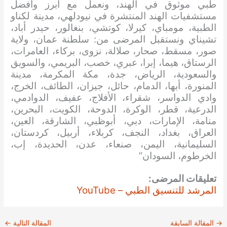
طبي موثوق في الهند، ونعمل مع أبرز وافضل
مستشفيات الهند المنتشرة في نيودلهي، مدينة لكناو
الطبية، مومباي، كيرلا، كوتشي، بنغالور، حيدر أباد،
تشيناي ونستقبل المرضى من: سلطنة عمان، ولاية
صور، مسقط، صحار، صلالة، نزوى، بركاء، العامرات،
الرستاق، هيما، إبرا، عبري، خصب، البريمي، والسويق
والسعودية، الرياض، جدة، مكة المكرمة، مدينة
المنورة، أبها، الدمام، حائل، جيزان، الطائف، الخرج،
وادي الدواسر، شقراء، الأفلاج، عفيف، الدوادمي،
الدرعية، قطر، الوكرة، الدوحة، الكويت، البحرين،
منامة، الإمارات، دبي، أبوظبي، الشارقة، العين،
العراق، بغداد، النجف، كربلاء، أربيل، كردستان،
السليمانية، اليمن، صنعاء، عدن، الحديدة، إب،
الخرطوم، السودان”
تعليقات المرضى:
المرشد للتنسيق الطبي – YouTube
→
المقالة السابقة
المقالة التالية
←