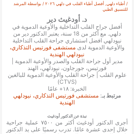
/
أطباء دلهي
,
أفضل أطباء القلب في دلهي ٢٠٢٦
/ بواسطة
المرشد
للتنسيق الطبي
د. أودغيث دير
أفضل جراح القلب التداخلية والأوعية الدموية في
دلهي. مع أكثر من 18 سنة، يعتبر الدكتور دير من
نيودلهي افضل استشاري جراحة القلب التداخلية
والأوعية الدموية لدى
مستشفى فورتيس التذكاري،
نيودلهي الهندية
مدير أول جراحة القلب والصدر والأوعية الدموية |
فورتيس، جورجاون، نيودلهي، الهند
علوم القلب | جراحة القلب والأوعية الدموية للبالغين
(CTVS)
الخبرة: ١٨+ عامًا
مرتبط بـ
:
مستشفى فورتيس التذكاري، نيودلهي
الهندية
نبذة عن الدكتور أودغيث
أجرى الدكتور أودغيث أكثر من ٧٥٠٠ عملية جراحية
خلال إحدى عشرة عامًا. تدرب رسميًا على يد الدكتور