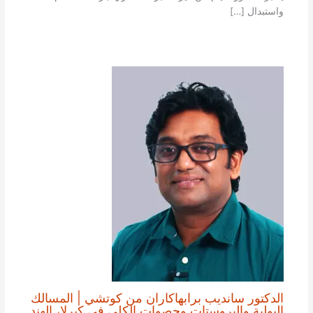
واستبدال […]
الدكتور سانديب برابهاكاران من كوتشي | المسالك
البولية والبروستات وحصوات الكلى في كيرلا، الهند