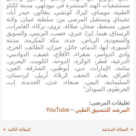
مستشفيات الهند المنتشرة في نيودلهي، مدينة لكناو
الطبية، مومباي، كيرلا، كوتشي، بنغالور، حيدر أباد،
تشيناي ونستقبل المرضى من: سلطنة عمان، ولاية
صور، مسقط، صحار، صلالة، نزوى، بركاء، العامرات،
الرستاق، هيما، إبرا، عبري، خصب، البريمي، والسويق
والسعودية، الرياض، جدة، مكة المكرمة، مدينة
المنورة، أبها، الدمام، حائل، جيزان، الطائف، الخرج،
وادي الدواسر، شقراء، الأفلاج، عفيف، الدوادمي،
الدرعية، قطر، الوكرة، الدوحة، الكويت، البحرين،
منامة، الإمارات، دبي، أبوظبي، الشارقة، العين،
العراق، بغداد، النجف، كربلاء، أربيل، كردستان،
السليمانية، اليمن، صنعاء، عدن، الحديدة، إب،
الخرطوم، السودان”
تعليقات المرضى:
المرشد للتنسيق الطبي – YouTube
→
المقالة السابقة
المقالة التالية
←