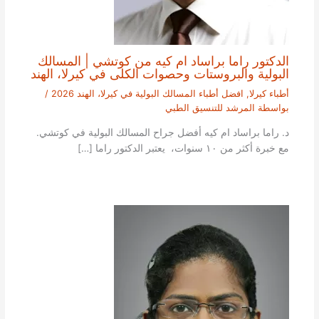
الدكتور راما براساد ام كيه من كوتشي | المسالك
البولية والبروستات وحصوات الكلى في كيرلا، الهند
أطباء كيرلا
,
افضل أطباء المسالك البولية في كيرلا، الهند 2026
/
بواسطة
المرشد للتنسيق الطبي
د. راما براساد ام كيه أفضل جراح المسالك البولية في كوتشي.
مع خبرة أكثر من ١٠ سنوات، يعتبر الدكتور راما […]