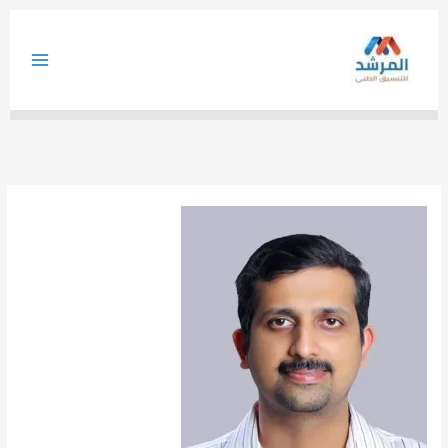
خطي
لى
لمحتوى