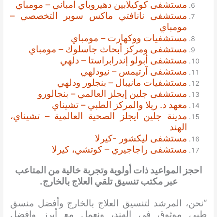
مستشفى كوكيلابين دهيروباي امباني – مومباي
مستشفى نانافتي ماكس سوبر التخصصي –
مومباي
مستشفيات ووكهارت – مومباي
مستشفى ومركز أبحاث جاسلوك – مومباي
مستشفى أبولو إندرابراستا – دلهي
مستشفى آرتيمس – نيودلهي
مستشفيات مانيبال – بنجلور ودلهي
مستشفى جلين إيجلز العالمي – بنجالورو
معهد د. ريلا والمركز الطبي – تشيناي
مدينة جلين ايجلز الصحية العالمية – تشيناي،
الهند
مستشفى ليكشور -كيرلا
مستشفى راجاجيري – كوتشي، كيرلا
احجز المواعيد ذات أولوية وتجربة خالية من المتاعب
عبر مكتب تنسيق تلقي العلاج بالخارج.
“نحن، المرشد لتنسيق العلاج بالخارج وأفضل منسق
طبي موثوق في الهند، ونعمل مع أبرز وافضل