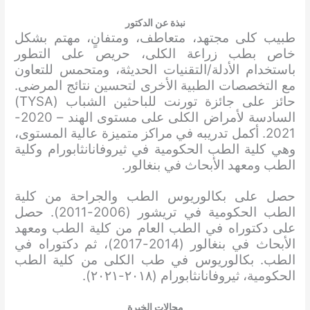
نبذة عن الدكتور
طبيب كلى مجتهد، متعاطف، ومتفانٍ، مهتم بشكل
خاص بطب زراعة الكلى، حريص على التطور
باستخدام الأدلة/التقنيات الحديثة، ومتحمس للتعاون
مع التخصصات الطبية الأخرى لتحسين نتائج المرضى.
حائز على جائزة تورنت للباحثين الشباب (TYSA)
السادسة لأمراض الكلى على مستوى الهند – 2020-
2021. أكمل تدريبه في مراكز متميزة عالية المستوى،
وهي كلية الطب الحكومية في ثيروفانانثابورام وكلية
الطب ومعهد الأبحاث في بنغالور.
حصل على بكالوريوس الطب والجراحة من كلية
الطب الحكومية في تريشور (2006-2011). حصل
على دكتوراه في الطب العام من كلية الطب ومعهد
الأبحاث في بنغالور (2014-2017)، ثم دكتوراه في
الطب. بكالوريوس في طب الكلى من كلية الطب
الحكومية، ثيروفانانثابورام (٢٠١٨-٢٠٢١).
مجالات الخبرة