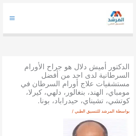
خطي
لى
لمحتوى
الدكتور أميش دلال هو جراح الأورام
السرطانية لدى احد من أفضل
مستشفيات علاج أورام السرطان في
مومباي، الهند، بنغالور، دلهي، كيرلا،
كوتشي، تشيناي، حيدراباد، بونا.
بواسطة
المرشد للتنسيق الطبي
/