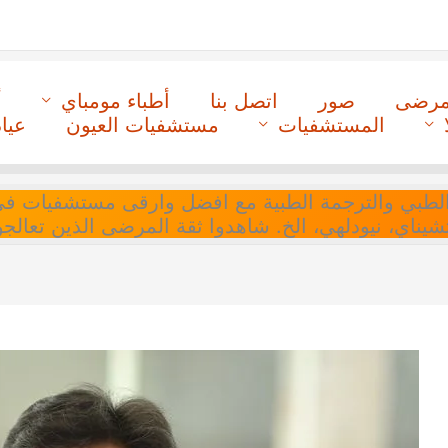
لمرضى
صور
اتصل بنا
أطباء مومباي
أ
المستشفيات
مستشفيات العيون
عيا
ل التنسيق الطبي والترجمة الطبية مع افضل وارقى مستشفيات
 تشيناي، نيودلهي، الخ. شاهدوا ثقة المرضى الذين تعالجو