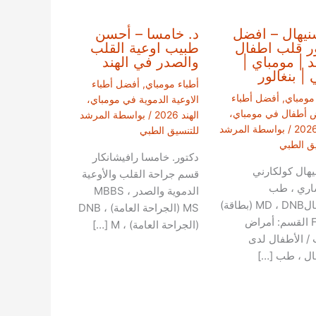
نيهال – افضل
د. خامسا – أحسن
ر قلب اطفال
طبيب اوعية القلب
ند | مومباي |
والصدر في الهند
 | بنغالور
أطباء مومباي
,
أفضل أطباء
 مومباي
,
أفضل أطباء
الاوعية الدموية في مومباي،
 أطفال في مومباي،
الهند 2026
/ بواسطة
المرشد
/ بواسطة
المرشد
للتنسيق الطبي
يق الطبي
دكتور. خامسا رافيشانكار
يهال كولكارني
قسم جراحة القلب والأوعية
اري ، طب
الدموية والصدر MBBS ،
الاطفالMD ، DNB (بطاقة)
MS (الجراحة العامة) ، DNB
FACC القسم: أمراض
(الجراحة العامة) ، M […]
 / الأطفال لدى
ال ، طب […]