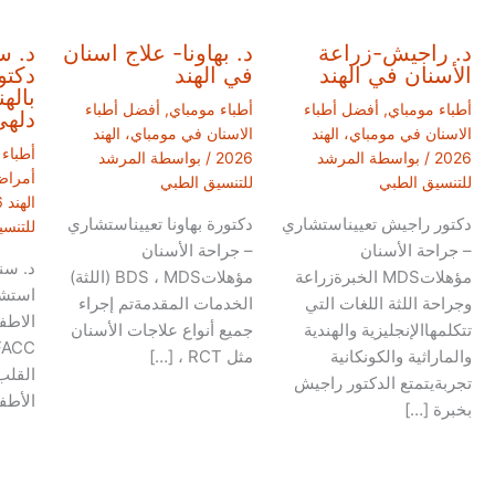
د. راجيش-زراعة
د. بهاونا- علاج اسنان
د. س
الأسنان في الهند
في الهند
دكتو
باله
أطباء مومباي
,
أفضل أطباء
أطباء مومباي
,
أفضل أطباء
دلهي
الاسنان في مومباي، الهند
الاسنان في مومباي، الهند
أطباء
2026
/ بواسطة
المرشد
2026
/ بواسطة
المرشد
أمراض
للتنسيق الطبي
للتنسيق الطبي
الهند 2026
دكتور راجيش تعييناستشاري
دكتورة بهاونا تعييناستشاري
للتنس
– جراحة الأسنان
– جراحة الأسنان
د. سن
مؤهلاتMDS الخبرةزراعة
مؤهلاتBDS ، MDS (اللثة)
استش
وجراحة اللثة اللغات التي
الخدمات المقدمةتم إجراء
تتكلمهاالإنجليزية والهندية
جميع أنواع علاجات الأسنان
والماراثية والكونكانية
مثل RCT ، […]
القلب
تجربةيتمتع الدكتور راجيش
الأطف
بخبرة […]