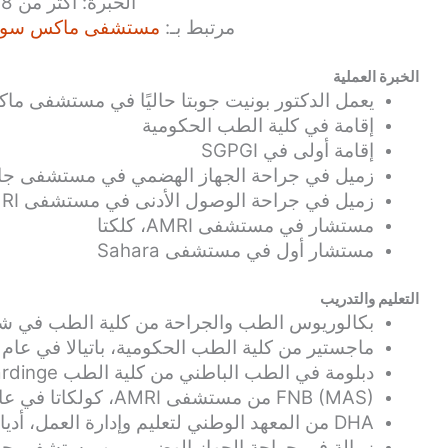
الخبرة: أكثر من 28 عامًا
مرتبط بـ:
مستشفى ماكس سوبر 
الخبرة العملية
يعمل الدكتور بونيت جوبتا حاليًا في مستشفى م
إقامة في كلية الطب الحكومية
إقامة أولى في SGPGI
زميل في جراحة الجهاز الهضمي في مستشفى جا
زميل في جراحة الوصول الأدنى في مستشفى AMRI، كلكتا
مستشار في مستشفى AMRI، كلكتا
مستشار أول في مستشفى Sahara
التعليم والتدريب
بكالوريوس الطب والجراحة من كلية الطب في شمال ا
ماجستير من كلية الطب الحكومية، باتيالا في عام 2001
دبلومة في الطب الباطني من كلية الطب Lady Hardinge، نيودلهي في 2002
FNB (MAS) من مستشفى AMRI، كولكاتا في عام 2005
DHA من المعهد الوطني لتعليم وإدارة العمل، أديار تشيناي
زمالة في جراحة الجهاز الهضمي من مستشفى جا