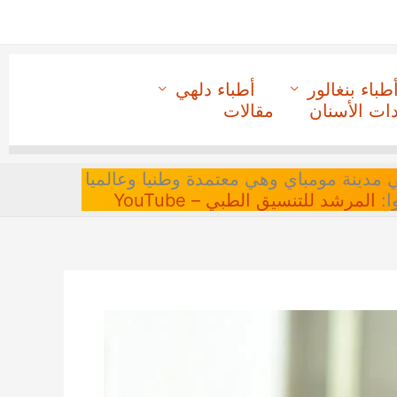
طباء بنغالور
أطباء دلهي
دات الأسنان
مقالات
 في مدينة مومباي وهي معتمدة وطنيا وعالميا
ا:
المرشد للتنسيق الطبي – YouTube