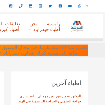
خطي
البحث
لى
لمحتوى
رئيسية
نحن
تعليقات ا
أطباء حيدرآباد
أطباء كيرلا
نعمل، منذ ١٦ سنة تقريبا، في مجا
إضافة إلى مدينة كيرلا، بنغالور، حيدرآباد،
أطباء آخرين
الدكتور سمير فورا من مومباي – استشاري
جراحة التجميل والجراحة الترميمية في الهند