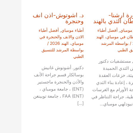
رة ارشنا-
د. اشوتوش-اذن انف
ن الثدي بالهند
وحنجرة
 مومباي
,
أفضل أطباء
أطباء مومباي
,
أفضل أطباء
ان في مومباي، الهند
الاذن والانف والحنجرة في
/ بواسطة
المرشد
مومباي، الهند 2026
/
يق الطبي
بواسطة
المرشد للتنسيق
الطبي
مستشفيات دكتور
دكتور. أشوتوش غانيش
 الثدي الحميدة
بوسالكار قسم جراحة الأنف
يثة، خزعات العقدة
والأذن والحنجرة ماجستير
ة ، إعادة بناء الثدي
(ENT) ، جامعة مومباي ،
ة الأورام مع الغرسات
FAA (ENT) ، جامعة توبينغن
طية، جراحة التناظر في
[…]
 نيودلهي مومباي…