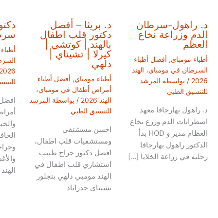
د. راهول-سرطان
د. بريثا – أفضل
دكتو
الدم وزراعة نخاع
دكتور قلب اطفال
سرطا
العظم
بالهند | كوتشي |
أطباء
كيرلا | تشيناي |
أطباء مومباي
,
أفضل أطباء
السرط
دلهي
السرطان في مومباي، الهند
2026
أطباء مومباي
,
أفضل أطباء
2026
/ بواسطة
المرشد
للتنس
أمراض أطفال في مومباي،
للتنسيق الطبي
افضل 
الهند 2026
/ بواسطة
المرشد
د. راهول بهارجافا معهد
للتنسيق الطبي
أمراض
اضطرابات الدم وزرع نخاع
والخب
احسن مسشتفى
العظام مدير و HOD بدأ
الخافر
ومستشفيات قلب اطفال،
الدكتور راهول بهارجافا
وجراح
افضل دكتور جراح طبيب
رحلته في زراعة الخلايا […]
والأغ
استشاري قلب اطفال في
الهند
الهند مومبي دلهي بنجلور
تشيناي حدراباد