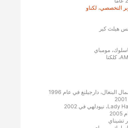
التخصصي، لكناو
اكس هيلث كير
سلوك، مومباي
لبنغال، دارجيلنغ في عام 1996
سلوك، مومباي