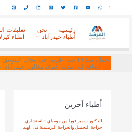
خطي
البحث
لى
لمحتوى
رئيسية
نحن
تعليقات ا
أطباء حيدرآباد
أطباء كيرلا
نعمل، منذ ١٦ سنة تقريبا، في مجا
إضافة إلى مدينة كيرلا، بنغالور، حيدرآباد،
أطباء آخرين
الدكتور سمير فورا من مومباي – استشاري
جراحة التجميل والجراحة الترميمية في الهند