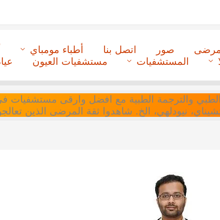
لمرضى
صور
اتصل بنا
أطباء مومباي
أ
المستشفيات
مستشفيات العيون
عيا
ل التنسيق الطبي والترجمة الطبية مع افضل وارقى مستشفيات
 تشيناي، نيودلهي، الخ. شاهدوا ثقة المرضى الذين تعالجو