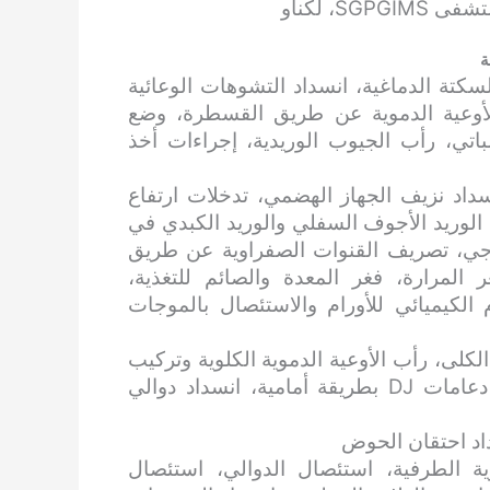
ة
سكتة الدماغية، انسداد التشوهات الوعائية
الأوعية الدموية عن طريق القسطرة، وضع
تي، رأب الجيوب الوريدية، إجراءات أخذ
سداد نزيف الجهاز الهضمي، تدخلات ارتفاع
ثل BRTO وTIPSS، إعادة فتح الوريد الأجوف السفلي والوريد الكبدي في
وداجي، تصريف القنوات الصفراوية عن طريق
 المرارة، فغر المعدة والصائم للتغذية،
 الكيميائي للأورام والاستئصال بالموجات
 الكلى، رأب الأوعية الدموية الكلوية وتركيب
الدعامات، فغر الكلى عن طريق الجلد، تركيب دعامات DJ بطريقة أمامية، انسداد دوالي
داد احتقان الحوض
ية الطرفية، استئصال الدوالي، استئصال