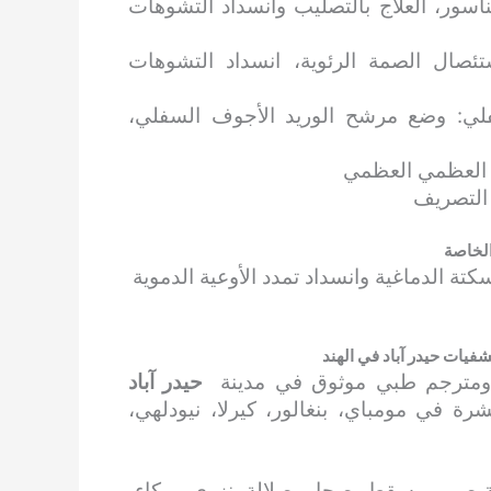
اسور، العلاج بالتصليب وانسداد التشوهات
تئصال الصمة الرئوية، انسداد التشوهات
فلي: وضع مرشح الوريد الأجوف السفلي،
م العظمي العظمي
 التصريف
الخاصة
كتة الدماغية وانسداد تمدد الأوعية الدموية
يات حيدر آباد في الهند
 ومترجم طبي موثوق في مدينة
حيدر آباد
رة في مومباي، بنغالور، كيرلا، نيودلهي،
 صور، مسقط، صحار، صلالة، نزوى، بركاء،