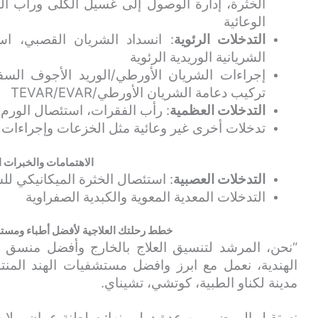
الخثرة، إدارة الوصول إلى غسيل الكلى ورأب الن
الوعائية
التدخلات الرئوية
: انسداد الشريان القصبي، اس
الشريانية الوريدية الرئوية
إجراءات الشريان الأورطي/الوريد الأجوف الس
تركيب دعامة الشريان الأورطي/TEVAR/EVAR
التدخلات العظمية
: رأب الفقرات، استئصال الور
تدخلات أخرى غير وعائية مثل الخزعات وإجراءات
الاهتمامات والخبرات 
التدخلات العصبية
: استئصال الخثرة الميكانيكي للس
التدخلات المعدية المعوية والكبدية الصفراوية
خطط رحلتك العلاجية لأفضل أطباء ومستشف
“نحن، المرشد لتنسيق العلاج بالخارج وأفضل منسق
الهندية، نعمل مع ابرز وافضل مستشفيات الهند المنتش
مدينة لكناو الطبية، كوتشي، تشيناي.
نستقبل المرضى من عدة دول منها: سلطنة عمان، ولاية