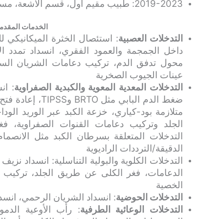
2019-2023: طبيب مقيم أول، قسم الأشعة، مستشفى SGPGIMS، لكناو
الخدمات المقدم
التدخلات العصبية
: استئصال الخثرة الميكانيكي لل
داخل الجمجمة والعمود الفقري، انسداد تمدد 
محول تدفق الدم، تركيب دعامات الشريان السبا
عينات الجيوب الصخرية
التدخلات المعدية المعوية والكبدية الصفراوية
: ان
ضغط الدم البابي م
متلازمة بود-كياري، خزعة الكبد عبر الوريد ال
الجلد وتركيب دعامات القنوات الصفراوية، فغر
التدخلات المتعلقة بسرطان الكبد مثل الانصمام
الدقيقة/الترددات الراديوية
التدخلات الكلوية والبولية التناسلية: انسداد نزيف
الخصية
التدخلات الحوضية
: انسداد الشريان الرحمي، انس
التدخلات الوعائية الطرفية
: رأب الأوعية الدمو