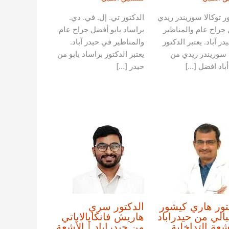
ور توكالا سوريندر ريدي
الدكتور تي. إل. في. دي.
جراح عام والمناظير
براساد بابو أفضل جراح عام
ر آباد. يعتبر الدكتور
والمناظير في حيدر آباد.
ا سوريندر ريدي من
يعتبر الدكتور براساد بابو من
أباد افضل […]
حيدر […]
تور هاري كيشور
الدكتور سري
بالي من حيدراباد
هاريش فانكايالاباتي
أشعة التداخلية
من حيدراباد | الأشعة