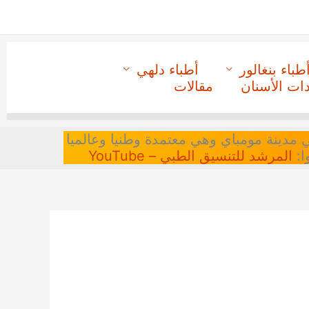
طباء بنغالور
أطباء دلهي
دات الأسنان
مقالات
 في مدينة مومباي وهي معتمدة وطنيا وعالميا
ا:
المرشد للتنسيق الطبي – YouTube