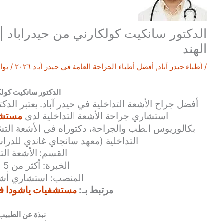
الدكتور سانكيت كولكارني من حيدراباد | ا
الهند
/
أطباء حيدر آباد
,
أفضل أطباء الجراحة العامة في حيدر أباد ٢٠٢٦
/ بو
الدكتور سانكيت كول
أفضل جراح
الأشعة التداخلية
في حيدر آباد. يعتبر الدك
استشاري جراحة
الأشعة التداخلية
لدى
مستشفي
بكالوريوس الطب والجراحة، دكتوراه في الأشعة ال
التداخلية (معهد سانجاي غاندي للدراسا
القسم: الأشعة التد
الخبرة: أكثر من 5 سنوات
المنصب: استشاري أشع
مرتبط بـ:
مستشفيات ياشودا في 
نبذة عن الطبيب