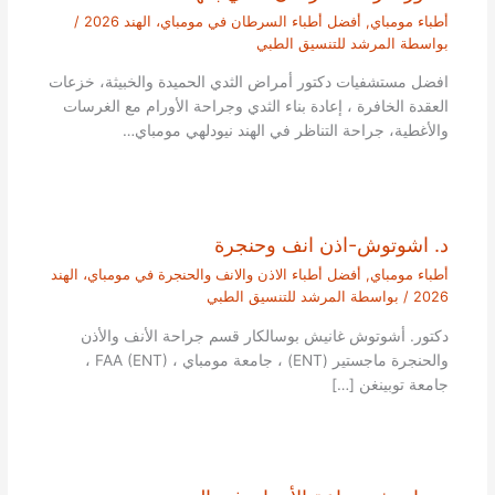
أطباء مومباي
,
أفضل أطباء السرطان في مومباي، الهند 2026
/
بواسطة
المرشد للتنسيق الطبي
افضل مستشفيات دكتور أمراض الثدي الحميدة والخبيثة، خزعات
العقدة الخافرة ، إعادة بناء الثدي وجراحة الأورام مع الغرسات
والأغطية، جراحة التناظر في الهند نيودلهي مومباي…
د. اشوتوش-اذن انف وحنجرة
أطباء مومباي
,
أفضل أطباء الاذن والانف والحنجرة في مومباي، الهند
2026
/ بواسطة
المرشد للتنسيق الطبي
دكتور. أشوتوش غانيش بوسالكار قسم جراحة الأنف والأذن
والحنجرة ماجستير (ENT) ، جامعة مومباي ، FAA (ENT) ،
جامعة توبينغن […]