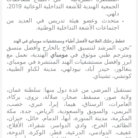
الجمعية الهندية للأشعة التداخلية الوعائية 2019،
دلهي.
متحدث وعضو هيئة تدريس في العديد من
اجتماعات الأشعة التداخلية الوطنية.
خطط رحلتك العلاجية لأفضل أطباء ومستشفيات مومباي في الهند
“نحن، المرشد لتنسيق العلاج بالخارج وأفضل منسق
ومترجم طبي موثوق في
مومباي
الهندية، نعمل مع
ابرز وافضل مستشفيات الهند المنتشرة في مومباي،
بنغالور، حيدر آباد، نيودلهي، مدينة لكناو الطبية،
كوتشي، تشيناي.
نستقبل المرضى من عدة دول منها: سلطنة عمان،
ولاية صور، مسقط، صحار، صلالة، نزوى، بركاء،
العامرات، الرستاق، هيما، إبرا، عبري، خصب،
البريمي، والسويق والسعودية، الرياض، جدة، مكة
المكرمة، مدينة المنورة، أبها، الدمام، حائل، جيزان،
الطائف، الخرج، وادي الدواسر، شقراء، الأفلاج،
عفيف، الدوادمي، الدرعية، قطر، الوكرة، الدوحة،