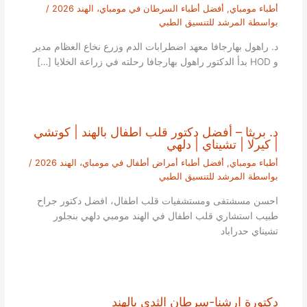
أطباء مومباي
,
أفضل أطباء السرطان في مومباي، الهند 2026
/
بواسطة
المرشد للتنسيق الطبي
د. راهول بهارجافا معهد اضطرابات الدم وزرع نخاع العظام مدير
و HOD بدأ الدكتور راهول بهارجافا رحلته في زراعة الخلايا […]
د. بريثا – أفضل دكتور قلب اطفال بالهند | كوتشي
| كيرلا | تشيناي | دلهي
أطباء مومباي
,
أفضل أطباء أمراض أطفال في مومباي، الهند 2026
/
بواسطة
المرشد للتنسيق الطبي
احسن مسشتفى ومستشفيات قلب اطفال، افضل دكتور جراح
طبيب استشاري قلب اطفال في الهند مومبي دلهي بنجلور
تشيناي حدراباد
دكتورة ارشنا-سرطان الثدي بالهند