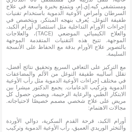
ومستشفى كيه.إي.إم، ويتمتع بخبرة واسعة في علاج
السرطان وأمراض الأوعية الدموية باستخدام تقنيات
طفيفة التوغل. يُعرف بنهجه المبتكر، ويتخصص في
إجراءات الأورام التداخلية مثل استئصال أورام الكبد،
والعلاج الكيميائي الموضعي (TACE)، والعلاجات
الموجهة. تتيح هذه التقنيات المتقدمة الموجهة
بالتصوير علاج الأورام بدقة مع الحفاظ على الأنسجة
السليمة.
مع التركيز على التعافي السريع وتحقيق نتائج أفضل،
تقلل أساليبه طفيفة التوغل من الألم والمضاعفات
في مختلف إجراءات الأوعية الدموية مثل رأب الأوعية
الدموية وتركيب الدعامات. يجمع الدكتور ميشرا بين
الابتكار الطبي والرعاية الرحيمة، ويضمن حصول كل
مريض على علاج شخصي مصمم خصيصًا لاحتياجاته.
مجالات الاهتمام:
أورام الكبد، قرحة القدم السكرية، دوالي الأوردة
والتخثر الوريدي العميق، رأب الأوعية الدموية وتركيب