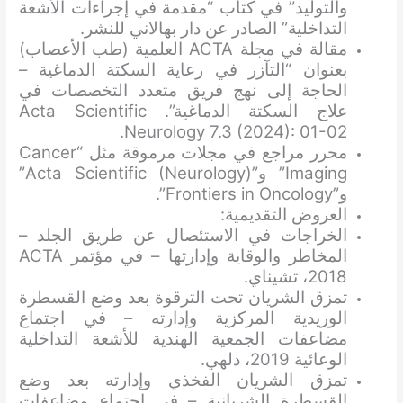
والتوليد” في كتاب “مقدمة في إجراءات الأشعة
التداخلية” الصادر عن دار بهالاني للنشر.
مقالة في مجلة ACTA العلمية (طب الأعصاب)
بعنوان “التآزر في رعاية السكتة الدماغية –
الحاجة إلى نهج فريق متعدد التخصصات في
علاج السكتة الدماغية”. Acta Scientific
Neurology 7.3 (2024): 01-02.
محرر مراجع في مجلات مرموقة مثل “Cancer
Imaging” و”Acta Scientific (Neurology)”
و”Frontiers in Oncology”.
العروض التقديمية:
الخراجات في الاستئصال عن طريق الجلد –
المخاطر والوقاية وإدارتها – في مؤتمر ACTA
2018، تشيناي.
تمزق الشريان تحت الترقوة بعد وضع القسطرة
الوريدية المركزية وإدارته – في اجتماع
مضاعفات الجمعية الهندية للأشعة التداخلية
الوعائية 2019، دلهي.
تمزق الشريان الفخذي وإدارته بعد وضع
القسطرة الشريانية – في اجتماع مضاعفات