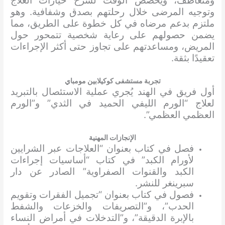
ومتعاطف، ويخصص الوقت لشرح خيارات العلاج
وتوجيه المرضى خلال رحلتهم بصدق وشفافية. وهو
ملتزم بدعم مرضاه في كل خطوة على الطريق، مما
يضمن حصولهم على رعاية شخصية تتمحور حول
المريض، ومساعدتهم على تجاوز حتى أكثر الإجراءات
تعقيدًا بثقة.
تجربة مستشفى كوكيلابين مومباي
أول فريق في الهند يُجري عملية الاستئصال بالتبريد
لعلاج “الورم الليفي الحميد في الثدي” و”الورم
العظمي العظمي”.
الإنجازات المهنية
فصل في كتاب بعنوان “العلاجات عبر الشرايين
لأورام الكبد” في كتاب “أساسيات إجراءات
الكبد والقنوات الصفراوية” الصادر عن دار
سبرينغر للنشر.
فصول في كتاب بعنوان “تجميل الفقرات وتقويم
الحدب”، و”التصريفات والخزعات والشفط
بالإبرة الدقيقة”، و”التدخلات في أمراض النساء