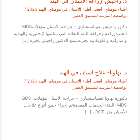
د. راجيش-زراعة الأسنان في الهند
أطباء مومباي
,
أفضل أطباء الاسنان في مومباي، الهند 2026
/
بواسطة
المرشد للتنسيق الطبي
دكتور راجيش تعييناستشاري – جراحة الأسنان مؤهلاتMDS
الخبرةزراعة وجراحة اللثة اللغات التي تتكلمهاالإنجليزية والهندية
والماراثية والكونكانية تجربةيتمتع الدكتور راجيش بخبرة […]
د. بهاونا- علاج اسنان في الهند
أطباء مومباي
,
أفضل أطباء الاسنان في مومباي، الهند 2026
/
بواسطة
المرشد للتنسيق الطبي
دكتورة بهاونا تعييناستشاري – جراحة الأسنان مؤهلاتBDS ،
MDS (اللثة) الخدمات المقدمةتم إجراء جميع أنواع علاجات
الأسنان مثل RCT ، […]