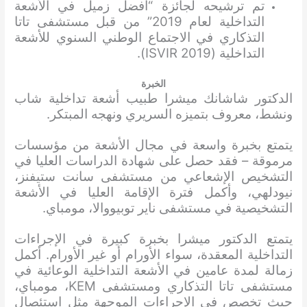
تم ترشيحه لجائزة “أفضل زميل في الأشعة
التداخلية لعام 2019” من قبل مستشفى تاتا
التذكاري في الاجتماع الوطني السنوي للأشعة
التداخلية (ISVIR 2019).
الخبرة
الدكتور شاشانك ميشرا طبيب أشعة تداخلية شاب
ونشط، معروف بتميزه السريري ونهجه المبتكر.
يتمتع بخبرة واسعة في مجال الأشعة من مؤسسات
مرموقة – فقد حصل على شهادة الدراسات العليا في
التشخيص الإشعاعي من مستشفى سانت ستيفنز،
نيودلهي، وأكمل فترة الإقامة العليا في الأشعة
التشخيصية في مستشفى ناير توبيووالا، مومباي.
يتمتع الدكتور ميشرا بخبرة كبيرة في الإجراءات
التداخلية المعقدة، سواء الأورام أو غير الأورام. أكمل
زمالة لمدة عامين في الأشعة التداخلية الوعائية في
مستشفى تاتا التذكاري ومستشفى KEM، مومباي،
حيث تخصص في الإجراءات الموجهة مثل استئصال