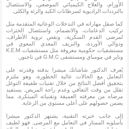
الأورام، والعلاج الكيميائي الموضعي، والاستئصال
بالترددات الراديوية لسرطانات الكبد والرئة والكلى.
كما صقل مهاراته في التدخلات الوعائية المتقدمة مثل
تركيب الدعامات، والانصمام، واستئصال الخثرات
لمرضى القدم السكرية، ونقص تروية الأطراف،
ودوالي الأوردة، والنزيف المعدي المعوي في
مستشفيات حكومية معروفة مثل مستشفيات K.E.M
وناير في مومباي ومستشفى G.M.C في ناجبور.
يُعرف الدكتور شاشانك ميشرا بدقته وقدرته على
التعامل مع الحالات عالية الخطورة، وهو ملتزم
بتحقيق أفضل النتائج من خلال تقنيات طفيفة التوغل
تقلل من وقت التعافي وعدم راحة المريض. يستفيد
مرضاه من معرفته العميقة وتقنياته المبتكرة، مما
يضمن حصولهم على أعلى مستوى من الرعاية.
إلى جانب خبرته التقنية، يشتهر الدكتور ميشرا
بأسلوبه الممتاز في التعامل مع المرضى. فهو لطيف