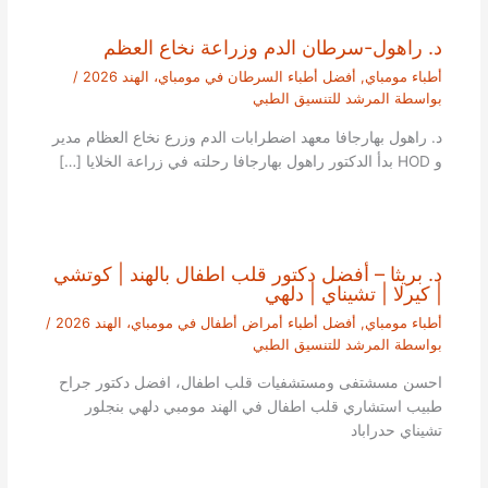
د. راهول-سرطان الدم وزراعة نخاع العظم
أطباء مومباي
,
أفضل أطباء السرطان في مومباي، الهند 2026
/
بواسطة
المرشد للتنسيق الطبي
د. راهول بهارجافا معهد اضطرابات الدم وزرع نخاع العظام مدير
و HOD بدأ الدكتور راهول بهارجافا رحلته في زراعة الخلايا […]
د. بريثا – أفضل دكتور قلب اطفال بالهند | كوتشي
| كيرلا | تشيناي | دلهي
أطباء مومباي
,
أفضل أطباء أمراض أطفال في مومباي، الهند 2026
/
بواسطة
المرشد للتنسيق الطبي
احسن مسشتفى ومستشفيات قلب اطفال، افضل دكتور جراح
طبيب استشاري قلب اطفال في الهند مومبي دلهي بنجلور
تشيناي حدراباد