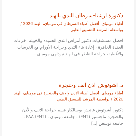
دكتورة ارشنا-سرطان الثدي بالهند
أطباء مومباي
,
أفضل أطباء السرطان في مومباي، الهند 2026
/
بواسطة
المرشد للتنسيق الطبي
افضل مستشفيات دكتور أمراض الثدي الحميدة والخبيثة، خزعات
العقدة الخافرة ، إعادة بناء الثدي وجراحة الأورام مع الغرسات
والأغطية، جراحة التناظر في الهند نيودلهي مومباي…
د. اشوتوش-اذن انف وحنجرة
أطباء مومباي
,
أفضل أطباء الاذن والانف والحنجرة في مومباي، الهند
2026
/ بواسطة
المرشد للتنسيق الطبي
دكتور. أشوتوش غانيش بوسالكار قسم جراحة الأنف والأذن
والحنجرة ماجستير (ENT) ، جامعة مومباي ، FAA (ENT) ،
جامعة توبينغن […]