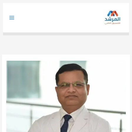
خطي
لى
لمحتوى