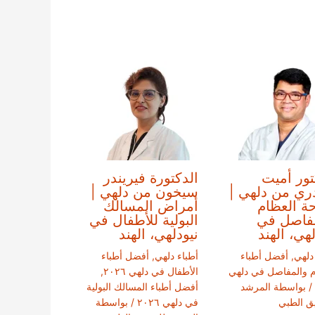
تور أميت
الدكتورة فيريندر
ي من دلهي |
سيخون من دلهي |
ة العظام
أمراض المسالك
فاصل في
البولية للأطفال في
لهي، الهند
نيودلهي، الهند
دلهي
,
أفضل أطباء
أطباء دلهي
,
أفضل أطباء
م والمفاصل في دلهي
الأطفال في دلهي ٢٠٢٦
,
/ بواسطة
المرشد
أفضل أطباء المسالك البولية
يق الطبي
في دلهي ٢٠٢٦
/ بواسطة