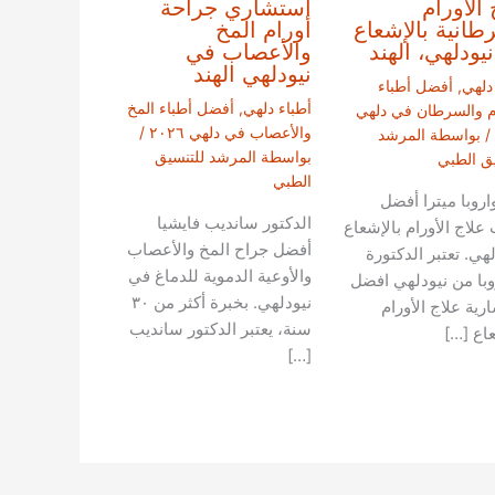
 الأورام
استشاري جراحة
طانية بالإشعاع
أورام المخ
يودلهي، الهند
والأعصاب في
نيودلهي الهند
دلهي
,
أفضل أطباء
أطباء دلهي
,
أفضل أطباء المخ
ام والسرطان في دلهي
والأعصاب في دلهي ٢٠٢٦
/
/ بواسطة
المرشد
بواسطة
المرشد للتنسيق
يق الطبي
الطبي
اروبا ميترا أفضل
الدكتور سانديب فايشيا
علاج الأورام بالإشعاع
أفضل جراح المخ والأعصاب
هي. تعتبر الدكتورة
والأوعية الدموية للدماغ في
با من نيودلهي افضل
نيودلهي. بخبرة أكثر من ٣٠
رية علاج الأورام
سنة، يعتبر الدكتور سانديب
عاع […]
[…]