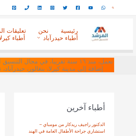
خطي
البحث
لى
لمحتوى
رئيسية
نحن
تعليقات ا
أطباء حيدرآباد
أطباء كيرلا
نعمل، منذ ١٦ سنة تقريبا، في مجا
إضافة إلى مدينة كيرلا، بنغالور، حيدرآباد،
أطباء آخرين
الدكتور راجيف ريدكار من مومباي –
استشاري جراحة الأطفال العامة في الهند