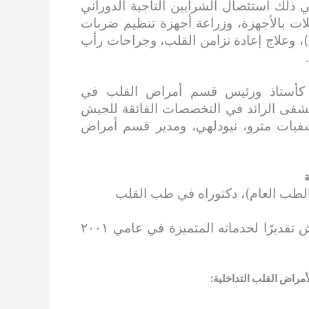
 ذلك استئصال الشرايين التاجية الدوراني
لات بالأجهزة، وزراعة أجهزة تنظيم ضربات
القلب وأجهزة تنظيم ضربات القلب الاصطناعي (AICD)، وعلاج إعادة تزامن القلب، وجراحات رأب
طاق كأستاذ ورئيس قسم أمراض القلب في
شفى الرائد في التخصصات الفائقة للجيش
يات مترو، نيودلهي، ومدير قسم أمراض
ة
لطب العام)، دكتوراه في طب القلب
مُنح وسام القائد العام ووسام رئيس أركان الجيش تقديرًا لخدماته المتميزة في عامي ٢٠٠١
مراض القلب التداخلية: