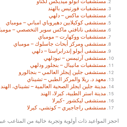
مستشفيات ابولو ميديكس لكناو
مستشفيات فورتيس بالهند
مستشفيات ماكس – دلهي
مستشفى كوكيلابين دهيروباي امباني – مومباي
مستشفى نانافتي ماكس سوبر التخصصي – مومبا
مستشفيات ووكهارت – مومباي
مستشفى ومركز أبحاث جاسلوك – مومباي
مستشفى أبولو إندرابراستا – دلهي
مستشفى آرتيمس – نيودلهي
مستشفيات مانيبال – بنجلور ودلهي
مستشفى جلين إيجلز العالمي – بنجالورو
معهد د. ريلا والمركز الطبي – تشيناي
مدينة جلين ايجلز الصحية العالمية – تشيناي، الهند
مدينة استر الطبية، كيرلا، الهند
مستشفى ليكشور -كيرلا
مستشفى راجاجيري – كوتشي، كيرلا
احجز المواعيد ذات أولوية وتجربة خالية من المتاعب عبر