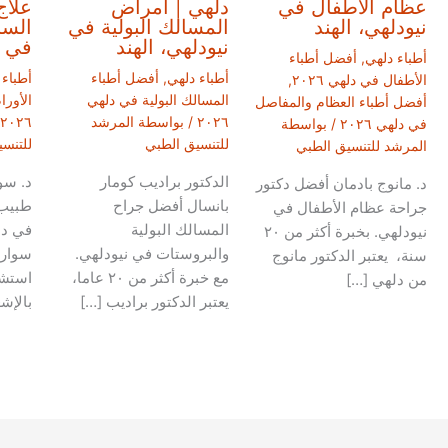
عظام الأطفال في
دلهي | أمراض
علاج
نيودلهي، الهند
المسالك البولية في
السر
نيودلهي، الهند
في ن
أطباء دلهي
,
أفضل أطباء
أطباء دلهي
,
أفضل أطباء
أطباء 
الأطفال في دلهي ٢٠٢٦
,
المسالك البولية في دلهي
الأور
أفضل أطباء العظام والمفاصل
٢٠٢٦
/ بواسطة
المرشد
٢٠٢٦
في دلهي ٢٠٢٦
/ بواسطة
للتنسيق الطبي
للتنس
المرشد للتنسيق الطبي
الدكتور براديب كومار
د. سو
د. مانوج بادمان أفضل دكتور
بانسال أفضل جراح
طبيب 
جراحة عظام الأطفال في
المسالك البولية
في دل
نيودلهي. بخبرة أكثر من ٢٠
والبروستات في نيودلهي.
سوارو
سنة، يعتبر الدكتور مانوج
مع خبرة أكثر من ٢٠ عاما،
استشا
من دلهي […]
يعتبر الدكتور براديب […]
بالإش