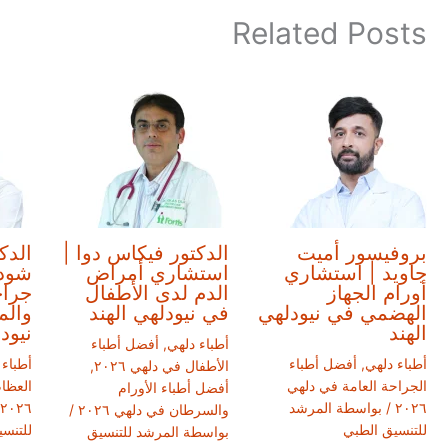
Related Posts
بروفيسور أميت
الدكتور فيكاس دوا |
الدك
جاويد | استشاري
استشاري أمراض
شودر
أورام الجهاز
الدم لدى الأطفال
جراح
الهضمي في نيودلهي
في نيودلهي الهند
والم
الهند
نيود
أطباء دلهي
,
أفضل أطباء
أطباء دلهي
,
أفضل أطباء
أطباء 
الأطفال في دلهي ٢٠٢٦
,
الجراحة العامة في دلهي
العظا
أفضل أطباء الأورام
٢٠٢٦
/ بواسطة
المرشد
٢٠٢٦
والسرطان في دلهي ٢٠٢٦
/
للتنسيق الطبي
للتنس
بواسطة
المرشد للتنسيق