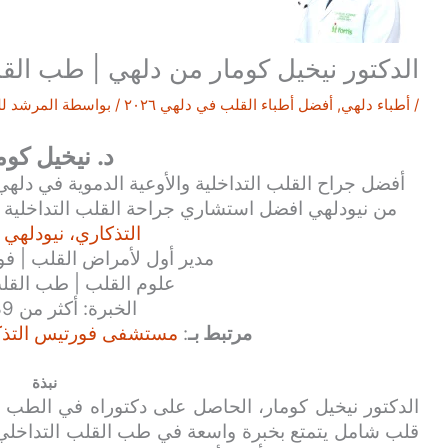
الدكتور نيخيل كومار من دلهي | طب القل
/
أطباء دلهي
,
أفضل أطباء القلب في دلهي ٢٠٢٦
/ بواسطة
المرشد ل
د. نيخيل كوم
من نيودلهي افضل استشاري جراحة القلب التداخلية و
التذكاري، نيودلهي ا
مدير أول لأمراض القلب | 
علوم القلب | طب القلب
الخبرة: أكثر من 39 عامًا
مرتبط بـ
:
مستشفى فورتيس التذكار
نبذة
الدكتور نيخيل كومار، الحاصل على دكتوراه في الط
قلب شامل يتمتع بخبرة واسعة في طب القلب التداخلي، و