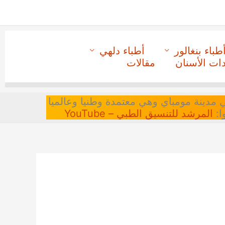
طباء بنغالور
أطباء دلهي
دات الأسنان
مقالات
 في مدينة مومباي وهي معتمدة وطنيا وعالميا
ا:
المرشد للتنسيق الطبي – YouTube