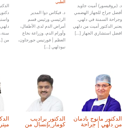
الطبي
د. (بروفيسور) أميت جاويد
الدكت
أفضل جراح للجهاز الهضمي
د. فيكاس دوا المدير
دكتور
وجراحة السمنة في دلهي.
الرئيسي ورئيس قسم
واستب
يعتبر الدكتور أميت من دلهي
أمراض الدم لدى الأطفال،
افضل استشاري الجهاز […]
وأورام الدم، وزراعة نخاع
سنة، 
العظم | فورتيس جورجاون،
من […
نيودلهي […]
الدكتور مانوج بادمان
الدكتور براديب
الدك
من دلهي | جراحة
كومار بانسال من
ميتر