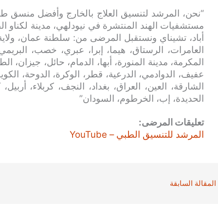
“نحن، المرشد لتنسيق العلاج بالخارج وأفضل منسق طب
مستشفيات الهند المنتشرة في نيودلهي، مدينة لكناو الط
أباد، تشيناي ونستقبل المرضى من: سلطنة عمان، ولاية
العامرات، الرستاق، هيما، إبرا، عبري، خصب، البريمي
المكرمة، مدينة المنورة، أبها، الدمام، حائل، جيزان، الط
عفيف، الدوادمي، الدرعية، قطر، الوكرة، الدوحة، الكويت
الشارقة، العين، العراق، بغداد، النجف، كربلاء، أربيل،
الحديدة، إب، الخرطوم، السودان”
تعليقات المرضى:
المرشد للتنسيق الطبي – YouTube
المقالة السابقة