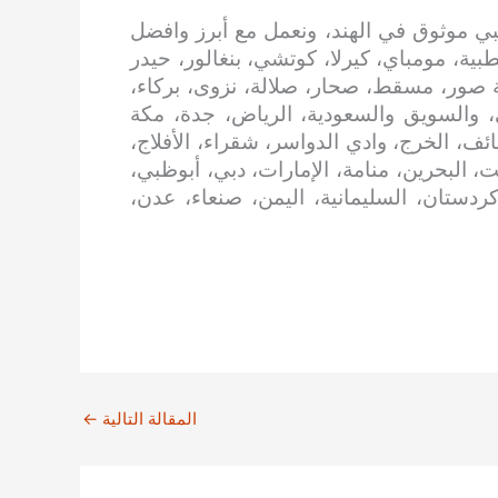
ي موثوق في الهند، ونعمل مع أبرز وافضل
بية، مومباي، كيرلا، كوتشي، بنغالور، حيدر
 صور، مسقط، صحار، صلالة، نزوى، بركاء،
، والسويق والسعودية، الرياض، جدة، مكة
ائف، الخرج، وادي الدواسر، شقراء، الأفلاج،
، البحرين، منامة، الإمارات، دبي، أبوظبي،
 كردستان، السليمانية، اليمن، صنعاء، عدن،
المقالة التالية
←