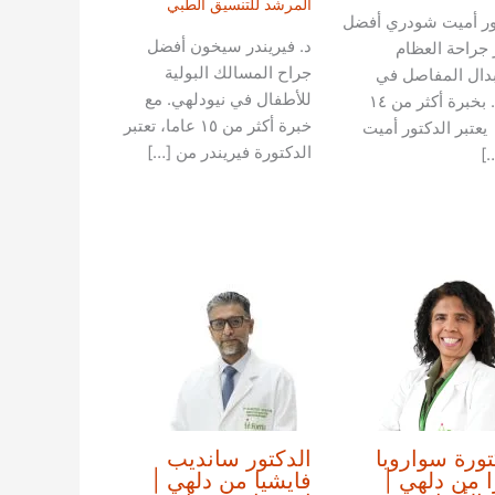
المرشد للتنسيق الطبي
ور أميت شودري أفضل
د. فيريندر سيخون أفضل
 جراحة العظام
جراح المسالك البولية
دال المفاصل في
للأطفال في نيودلهي. مع
دلهي. بخبرة أكثر من ١٤
خبرة أكثر من ١٥ عاما، تعتبر
يعتبر الدكتور أميت
الدكتورة فيريندر من […]
]
تورة سواروبا
الدكتور سانديب
ا من دلهي |
فايشيا من دلهي |